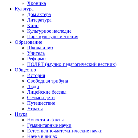
Хроника
Культура
Дом актёра
Литература
Кино
Культурное наследие
Парк культуры и чтения
Образование
Школа и вуз
Учитель
Реформы
ПОЛЁТ (научно-педагогический вестник)
Общество
История
Свободная трибуна
Люди
Лицейские беседы
Семья и дети
Путешествие
Утраты
Наука
Новости и факты
Гуманитарные науки
Естественно-математические науки
Наука в лицах