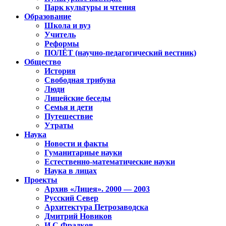
Парк культуры и чтения
Образование
Школа и вуз
Учитель
Реформы
ПОЛЁТ (научно-педагогический вестник)
Общество
История
Свободная трибуна
Люди
Лицейские беседы
Семья и дети
Путешествие
Утраты
Наука
Новости и факты
Гуманитарные науки
Естественно-математические науки
Наука в лицах
Проекты
Архив «Лицея». 2000 — 2003
Русский Север
Архитектура Петрозаводска
Дмитрий Новиков
И.С.Фрадков