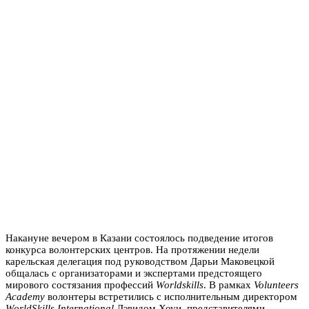
Накануне вечером в Казани состоялось подведение итогов
конкурса волонтерских центров. На протяжении недели
карельская делегация под руководством Дарьи Маковецкой
общалась с организаторами и экспертами предстоящего
мирового состязания профессий
Worldskills
. В рамках
Volunteers
Academy
волонтеры встретились с исполнительным директором
WorldSkills International
Дэвидом Хоуи, представителями