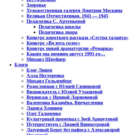
Здоровье
Художественная галерея Дмитрия Москина
Великая Отечественная. 1941 — 1945
Педагогика С. Артемьевой
Педагогика школы
Педагогика двора
Конкурс короткого рассказа «Сестра таланта»
Конкурс «Во весь голос»
Конкурс новой драматургии «Ремарка»
Каким мы помним август 1991-го…
Михаил Швейцер
Блоги
Блог Лицея
Алла Нестеренко
Михаил Гольденберг
Родословная с Юлией Свинцовой
Видоискатель с Юлией Утышевой
Вернисаж с Ириной Ларионовой
Валентина Калачёва. Впечатления
Лариса Хенинен
Олег Гальченко
Культурный променад с Зоей Арнаутовой
Путешествуем с Лидией Винокуровой
Лазурный Берег без пафоса с Александрой