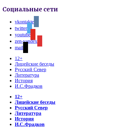
Социальные сети
vkontakte
twitter
youtube
zen-yandex
mail
12+
Лицейские беседы
Русский Север
Литература
История
И.С.Фрадков
12+
Лицейские беседы
Русский Север
Литература
История
И.С.Фрадков