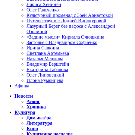
Лариса Хенинен
Олег Гальченко
Культурный променад с Зоей Арнаутовой
Путешествуем с Лидией Винокуровой
Лазурный Берег без пафоса с Александрой
Озолиной
«Задние мысли» Кирилла Олюшкина
Застолье с Владимиром Софиенко
Ирина Савкина
Светлана Артемьева
Наталья Мешкова
Владимир Берштейн
Екатерина Габалова
Олег Липовецкий
Илона Румянцева
Афиша
Новости
Анонс
Хроника
Культура
Дом актёра
Литература
Кино
Культурное наследие