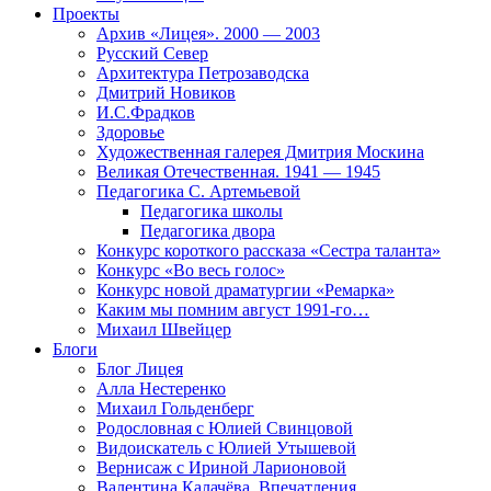
Проекты
Архив «Лицея». 2000 — 2003
Русский Север
Архитектура Петрозаводска
Дмитрий Новиков
И.С.Фрадков
Здоровье
Художественная галерея Дмитрия Москина
Великая Отечественная. 1941 — 1945
Педагогика С. Артемьевой
Педагогика школы
Педагогика двора
Конкурс короткого рассказа «Сестра таланта»
Конкурс «Во весь голос»
Конкурс новой драматургии «Ремарка»
Каким мы помним август 1991-го…
Михаил Швейцер
Блоги
Блог Лицея
Алла Нестеренко
Михаил Гольденберг
Родословная с Юлией Свинцовой
Видоискатель с Юлией Утышевой
Вернисаж с Ириной Ларионовой
Валентина Калачёва. Впечатления