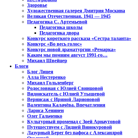
Здоровье
Художественная галерея Дмитрия Москина
Великая Отечественная. 1941 — 1945
Педагогика С. Артемьевой
Педагогика школы
Педагогика двора
Конкурс короткого рассказа «Сестра таланта»
Конкурс «Во весь голос»
Конкурс новой драматургии «Ремарка»
Каким мы помним август 1991-го…
Михаил Швейцер
Блоги
Блог Лицея
Алла Нестеренко
Михаил Гольденберг
Родословная с Юлией Свинцовой
Видоискатель с Юлией Утышевой
Вернисаж с Ириной Ларионовой
Валентина Калачёва. Впечатления
Лариса Хенинен
Олег Гальченко
Культурный променад с Зоей Арнаутовой
Путешествуем с Лидией Винокуровой
Лазурный Берег без пафоса с Александрой