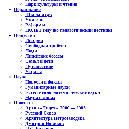
Парк культуры и чтения
Образование
Школа и вуз
Учитель
Реформы
ПОЛЁТ (научно-педагогический вестник)
Общество
История
Свободная трибуна
Люди
Лицейские беседы
Семья и дети
Путешествие
Утраты
Наука
Новости и факты
Гуманитарные науки
Естественно-математические науки
Наука в лицах
Проекты
Архив «Лицея». 2000 — 2003
Русский Север
Архитектура Петрозаводска
Дмитрий Новиков
И.С.Фрадков