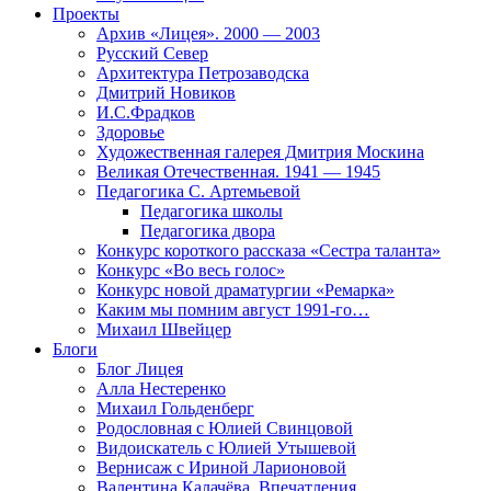
Проекты
Архив «Лицея». 2000 — 2003
Русский Север
Архитектура Петрозаводска
Дмитрий Новиков
И.С.Фрадков
Здоровье
Художественная галерея Дмитрия Москина
Великая Отечественная. 1941 — 1945
Педагогика С. Артемьевой
Педагогика школы
Педагогика двора
Конкурс короткого рассказа «Сестра таланта»
Конкурс «Во весь голос»
Конкурс новой драматургии «Ремарка»
Каким мы помним август 1991-го…
Михаил Швейцер
Блоги
Блог Лицея
Алла Нестеренко
Михаил Гольденберг
Родословная с Юлией Свинцовой
Видоискатель с Юлией Утышевой
Вернисаж с Ириной Ларионовой
Валентина Калачёва. Впечатления