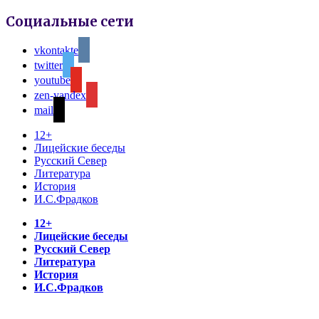
Социальные сети
vkontakte
twitter
youtube
zen-yandex
mail
12+
Лицейские беседы
Русский Север
Литература
История
И.С.Фрадков
12+
Лицейские беседы
Русский Север
Литература
История
И.С.Фрадков