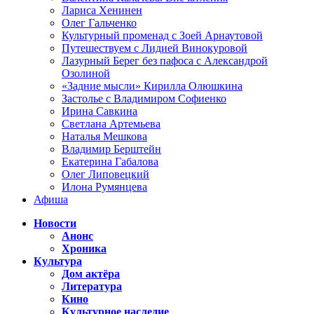
Лариса Хенинен
Олег Гальченко
Культурный променад с Зоей Арнаутовой
Путешествуем с Лидией Винокуровой
Лазурный Берег без пафоса с Александрой
Озолиной
«Задние мысли» Кирилла Олюшкина
Застолье с Владимиром Софиенко
Ирина Савкина
Светлана Артемьева
Наталья Мешкова
Владимир Берштейн
Екатерина Габалова
Олег Липовецкий
Илона Румянцева
Афиша
Новости
Анонс
Хроника
Культура
Дом актёра
Литература
Кино
Культурное наследие