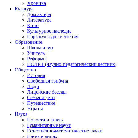
Хроника
Культура
Дом актёра
Литература
Кино
Культурное наследие
Парк культуры и чтения
Образование
Школа и вуз
Учитель
Реформы
ПОЛЁТ (научно-педагогический вестник)
Общество
История
Свободная трибуна
Люди
Лицейские беседы
Семья и дети
Путешествие
Утраты
Наука
Новости и факты
Гуманитарные науки
Естественно-математические науки
Наука в лицах