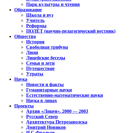
Парк культуры и чтения
Образование
Школа и вуз
Учитель
Реформы
ПОЛЁТ (научно-педагогический вестник)
Общество
История
Свободная трибуна
Люди
Лицейские беседы
Семья и дети
Путешествие
Утраты
Наука
Новости и факты
Гуманитарные науки
Естественно-математические науки
Наука в лицах
Проекты
Архив «Лицея». 2000 — 2003
Русский Север
Архитектура Петрозаводска
Дмитрий Новиков
И.С.Фрадков