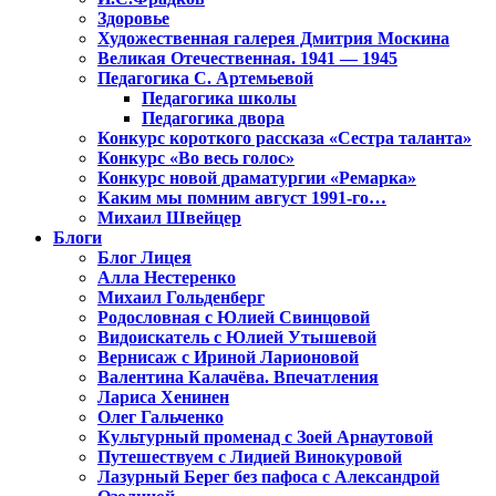
Здоровье
Художественная галерея Дмитрия Москина
Великая Отечественная. 1941 — 1945
Педагогика С. Артемьевой
Педагогика школы
Педагогика двора
Конкурс короткого рассказа «Сестра таланта»
Конкурс «Во весь голос»
Конкурс новой драматургии «Ремарка»
Каким мы помним август 1991-го…
Михаил Швейцер
Блоги
Блог Лицея
Алла Нестеренко
Михаил Гольденберг
Родословная с Юлией Свинцовой
Видоискатель с Юлией Утышевой
Вернисаж с Ириной Ларионовой
Валентина Калачёва. Впечатления
Лариса Хенинен
Олег Гальченко
Культурный променад с Зоей Арнаутовой
Путешествуем с Лидией Винокуровой
Лазурный Берег без пафоса с Александрой