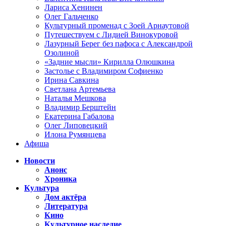
Лариса Хенинен
Олег Гальченко
Культурный променад с Зоей Арнаутовой
Путешествуем с Лидией Винокуровой
Лазурный Берег без пафоса с Александрой
Озолиной
«Задние мысли» Кирилла Олюшкина
Застолье с Владимиром Софиенко
Ирина Савкина
Светлана Артемьева
Наталья Мешкова
Владимир Берштейн
Екатерина Габалова
Олег Липовецкий
Илона Румянцева
Афиша
Новости
Анонс
Хроника
Культура
Дом актёра
Литература
Кино
Культурное наследие