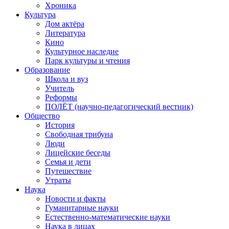
Хроника
Культура
Дом актёра
Литература
Кино
Культурное наследие
Парк культуры и чтения
Образование
Школа и вуз
Учитель
Реформы
ПОЛЁТ (научно-педагогический вестник)
Общество
История
Свободная трибуна
Люди
Лицейские беседы
Семья и дети
Путешествие
Утраты
Наука
Новости и факты
Гуманитарные науки
Естественно-математические науки
Наука в лицах