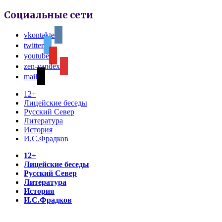
Социальные сети
vkontakte
twitter
youtube
zen-yandex
mail
12+
Лицейские беседы
Русский Север
Литература
История
И.С.Фрадков
12+
Лицейские беседы
Русский Север
Литература
История
И.С.Фрадков