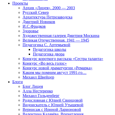
Проекты
Архив «Лицея». 2000 — 2003
Русский Север
Архитектура Петрозаводска
Дмитрий Новиков
И.С.Фрадков
Здоровье
Художественная галерея Дмитрия Москина
Великая Отечественная. 1941 — 1945
Педагогика С. Артемьевой
Педагогика школы
Педагогика двора
Конкурс короткого рассказа «Сестра таланта»
Конкурс «Во весь голос»
Конкурс новой драматургии «Ремарка»
Каким мы помним август 1991-го…
Михаил Швейцер
Блоги
Блог Лицея
Алла Нестеренко
Михаил Гольденберг
Родословная с Юлией Свинцовой
Видоискатель с Юлией Утышевой
Вернисаж с Ириной Ларионовой
Валентина Калачёва. Впечатления