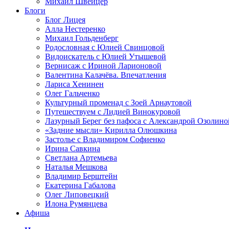
Михаил Швейцер
Блоги
Блог Лицея
Алла Нестеренко
Михаил Гольденберг
Родословная с Юлией Свинцовой
Видоискатель с Юлией Утышевой
Вернисаж с Ириной Ларионовой
Валентина Калачёва. Впечатления
Лариса Хенинен
Олег Гальченко
Культурный променад с Зоей Арнаутовой
Путешествуем с Лидией Винокуровой
Лазурный Берег без пафоса с Александрой Озолино
«Задние мысли» Кирилла Олюшкина
Застолье с Владимиром Софиенко
Ирина Савкина
Светлана Артемьева
Наталья Мешкова
Владимир Берштейн
Екатерина Габалова
Олег Липовецкий
Илона Румянцева
Афиша