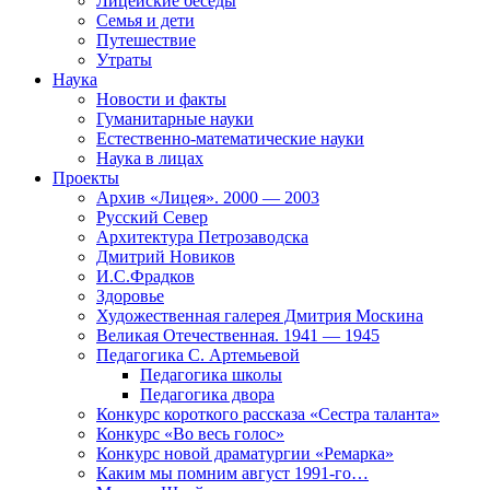
Лицейские беседы
Семья и дети
Путешествие
Утраты
Наука
Новости и факты
Гуманитарные науки
Естественно-математические науки
Наука в лицах
Проекты
Архив «Лицея». 2000 — 2003
Русский Север
Архитектура Петрозаводска
Дмитрий Новиков
И.С.Фрадков
Здоровье
Художественная галерея Дмитрия Москина
Великая Отечественная. 1941 — 1945
Педагогика С. Артемьевой
Педагогика школы
Педагогика двора
Конкурс короткого рассказа «Сестра таланта»
Конкурс «Во весь голос»
Конкурс новой драматургии «Ремарка»
Каким мы помним август 1991-го…