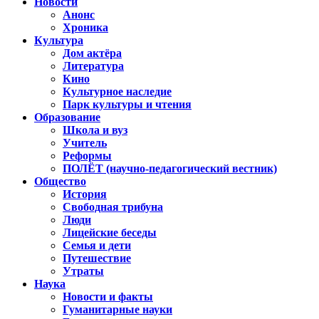
Новости
Анонс
Хроника
Культура
Дом актёра
Литература
Кино
Культурное наследие
Парк культуры и чтения
Образование
Школа и вуз
Учитель
Реформы
ПОЛЁТ (научно-педагогический вестник)
Общество
История
Свободная трибуна
Люди
Лицейские беседы
Семья и дети
Путешествие
Утраты
Наука
Новости и факты
Гуманитарные науки