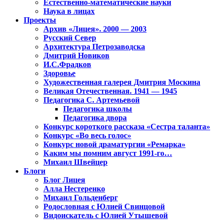
Естественно-математические науки
Наука в лицах
Проекты
Архив «Лицея». 2000 — 2003
Русский Север
Архитектура Петрозаводска
Дмитрий Новиков
И.С.Фрадков
Здоровье
Художественная галерея Дмитрия Москина
Великая Отечественная. 1941 — 1945
Педагогика С. Артемьевой
Педагогика школы
Педагогика двора
Конкурс короткого рассказа «Сестра таланта»
Конкурс «Во весь голос»
Конкурс новой драматургии «Ремарка»
Каким мы помним август 1991-го…
Михаил Швейцер
Блоги
Блог Лицея
Алла Нестеренко
Михаил Гольденберг
Родословная с Юлией Свинцовой
Видоискатель с Юлией Утышевой