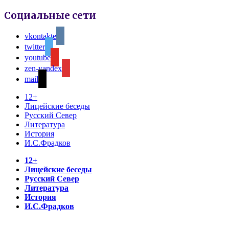
Социальные сети
vkontakte
twitter
youtube
zen-yandex
mail
12+
Лицейские беседы
Русский Север
Литература
История
И.С.Фрадков
12+
Лицейские беседы
Русский Север
Литература
История
И.С.Фрадков