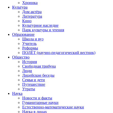
Хроника
Культура
Дом актёра
Литература
Кино
Культурное наследие
Парк культуры и чтения
Образование
Школа и вуз
Учитель
Реформы
ПОЛЁТ (научно-педагогический вестник)
Общество
История
Свободная трибуна
Люди
Лицейские беседы
Семья и дети
Путешествие
Утраты
Наука
Новости и факты
Гуманитарные науки
Естественно-математические науки
Наука в лицах