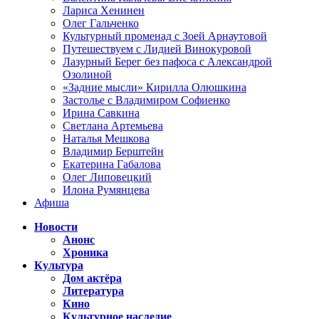
Лариса Хенинен
Олег Гальченко
Культурный променад с Зоей Арнаутовой
Путешествуем с Лидией Винокуровой
Лазурный Берег без пафоса с Александрой
Озолиной
«Задние мысли» Кирилла Олюшкина
Застолье с Владимиром Софиенко
Ирина Савкина
Светлана Артемьева
Наталья Мешкова
Владимир Берштейн
Екатерина Габалова
Олег Липовецкий
Илона Румянцева
Афиша
Новости
Анонс
Хроника
Культура
Дом актёра
Литература
Кино
Культурное наследие