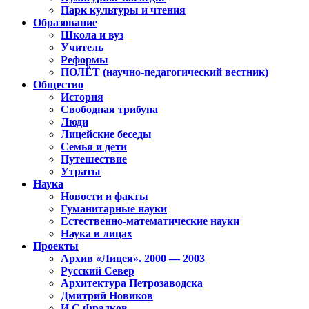
Парк культуры и чтения
Образование
Школа и вуз
Учитель
Реформы
ПОЛЁТ (научно-педагогический вестник)
Общество
История
Свободная трибуна
Люди
Лицейские беседы
Семья и дети
Путешествие
Утраты
Наука
Новости и факты
Гуманитарные науки
Естественно-математические науки
Наука в лицах
Проекты
Архив «Лицея». 2000 — 2003
Русский Север
Архитектура Петрозаводска
Дмитрий Новиков
И.С.Фрадков