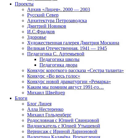
Проекты
Архив «Лицея». 2000 — 2003
Русский Север
Архитектура Петрозаводска
Дмитрий Новиков
И.С.Фрадков
Здоровье
Художественная галерея Дмитрия Москина
Великая Отечественная. 1941 — 1945
Педагогика С. Артемьевой
Педагогика школы
Педагогика двора
Конкурс короткого рассказа «Сестра таланта»
Конкурс «Во весь голос»
Конкурс новой драматургии «Ремарка»
Каким мы помним август 1991-го…
Михаил Швейцер
Блоги
Блог Лицея
Алла Нестеренко
Михаил Гольденберг
Родословная с Юлией Свинцовой
Видоискатель с Юлией Утышевой
Вернисаж с Ириной Ларионовой
Валентина Калачёва. Впечатления