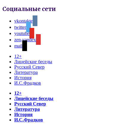
Социальные сети
vkontakte
twitter
youtube
zen-yandex
mail
12+
Лицейские беседы
Русский Север
Литература
История
И.С.Фрадков
12+
Лицейские беседы
Русский Север
Литература
История
И.С.Фрадков