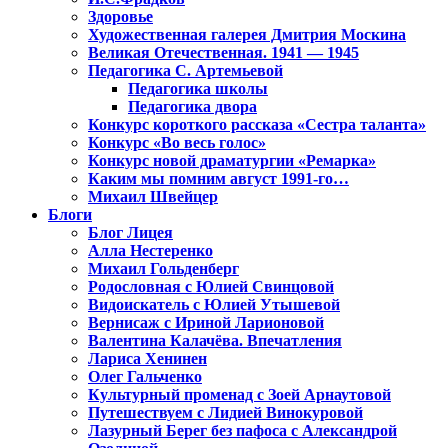
Здоровье
Художественная галерея Дмитрия Москина
Великая Отечественная. 1941 — 1945
Педагогика С. Артемьевой
Педагогика школы
Педагогика двора
Конкурс короткого рассказа «Сестра таланта»
Конкурс «Во весь голос»
Конкурс новой драматургии «Ремарка»
Каким мы помним август 1991-го…
Михаил Швейцер
Блоги
Блог Лицея
Алла Нестеренко
Михаил Гольденберг
Родословная с Юлией Свинцовой
Видоискатель с Юлией Утышевой
Вернисаж с Ириной Ларионовой
Валентина Калачёва. Впечатления
Лариса Хенинен
Олег Гальченко
Культурный променад с Зоей Арнаутовой
Путешествуем с Лидией Винокуровой
Лазурный Берег без пафоса с Александрой