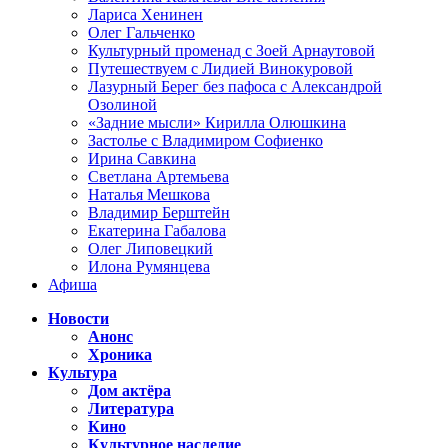
Лариса Хенинен
Олег Гальченко
Культурный променад с Зоей Арнаутовой
Путешествуем с Лидией Винокуровой
Лазурный Берег без пафоса с Александрой
Озолиной
«Задние мысли» Кирилла Олюшкина
Застолье с Владимиром Софиенко
Ирина Савкина
Светлана Артемьева
Наталья Мешкова
Владимир Берштейн
Екатерина Габалова
Олег Липовецкий
Илона Румянцева
Афиша
Новости
Анонс
Хроника
Культура
Дом актёра
Литература
Кино
Культурное наследие