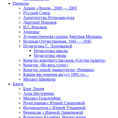
Проекты
Архив «Лицея». 2000 — 2003
Русский Север
Архитектура Петрозаводска
Дмитрий Новиков
И.С.Фрадков
Здоровье
Художественная галерея Дмитрия Москина
Великая Отечественная. 1941 — 1945
Педагогика С. Артемьевой
Педагогика школы
Педагогика двора
Конкурс короткого рассказа «Сестра таланта»
Конкурс «Во весь голос»
Конкурс новой драматургии «Ремарка»
Каким мы помним август 1991-го…
Михаил Швейцер
Блоги
Блог Лицея
Алла Нестеренко
Михаил Гольденберг
Родословная с Юлией Свинцовой
Видоискатель с Юлией Утышевой
Вернисаж с Ириной Ларионовой
Валентина Калачёва. Впечатления