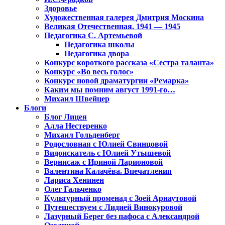
Здоровье
Художественная галерея Дмитрия Москина
Великая Отечественная. 1941 — 1945
Педагогика С. Артемьевой
Педагогика школы
Педагогика двора
Конкурс короткого рассказа «Сестра таланта»
Конкурс «Во весь голос»
Конкурс новой драматургии «Ремарка»
Каким мы помним август 1991-го…
Михаил Швейцер
Блоги
Блог Лицея
Алла Нестеренко
Михаил Гольденберг
Родословная с Юлией Свинцовой
Видоискатель с Юлией Утышевой
Вернисаж с Ириной Ларионовой
Валентина Калачёва. Впечатления
Лариса Хенинен
Олег Гальченко
Культурный променад с Зоей Арнаутовой
Путешествуем с Лидией Винокуровой
Лазурный Берег без пафоса с Александрой