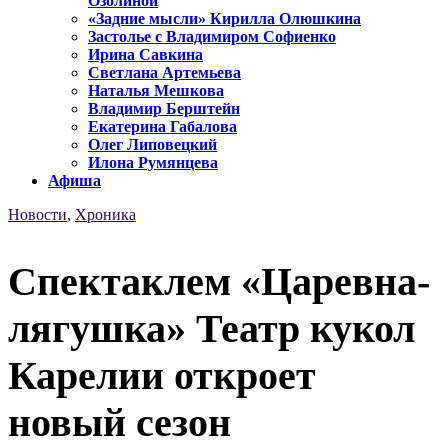
Озолиной
«Задние мысли» Кирилла Олюшкина
Застолье с Владимиром Софиенко
Ирина Савкина
Светлана Артемьева
Наталья Мешкова
Владимир Берштейн
Екатерина Габалова
Олег Липовецкий
Илона Румянцева
Афиша
Новости
,
Хроника
Спектаклем «Царевна-
лягушка» Театр кукол
Карелии откроет
новый сезон