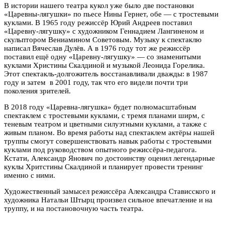
В истории нашего театра кукол уже было две постановки
«Царевны-лягушки» по пьесе Нины Гернет, обе — с тростевыми
куклами. В 1965 году режиссёр Юрий Андреев поставил
«Царевну-лягушку» с художником Геннадием Лангиненом и
скульптором Вениамином Советовым. Музыку к спектаклю
написал Вячеслав Дулёв. А в 1976 году тот же режиссёр
поставил ещё одну «Царевну-лягушку» — со знаменитыми
куклами Христины Скалдиной и музыкой Леонида Горелика.
Этот спектакль-долгожитель восстанавливали дважды: в 1987
году и затем в 2001 году, так что его видели почти три
поколения зрителей.
В 2018 году «Царевна-лягушка» будет полномасштабным
спектаклем с тростевыми куклами, с тремя планами ширм, с
теневым театром и цветными силуэтными куклами, а также с
живым планом. Во время работы над спектаклем актёры нашей
труппы смогут совершенствовать навык работы с тростевыми
куклами под руководством опытного режиссёра-педагога.
Кстати, Александр Янович по достоинству оценил легендарные
куклы Хритстины Скалдиной и планирует провести тренинг
именно с ними.
Художественный замысел режиссёра Александра Стависского и
художника Натальи Штырц произвел сильное впечатление и на
труппу, и на постановочную часть театра.