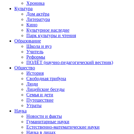
Хроника
Культура
Дом актёра
Литература
Кино
Культурное наследие
Парк культуры и чтения
Образование
Школа и вуз
Учитель
Реформы
ПОЛЁТ (научно-педагогический вестник)
Общество
История
Свободная трибуна
Люди
Лицейские беседы
Семья и дети
Путешествие
Утраты
Наука
Новости и факты
Гуманитарные науки
Естественно-математические науки
Наука в лицах