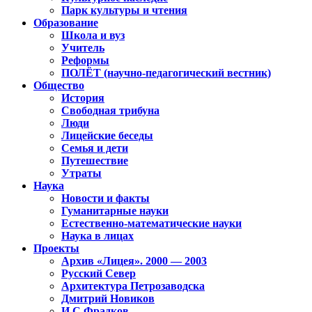
Парк культуры и чтения
Образование
Школа и вуз
Учитель
Реформы
ПОЛЁТ (научно-педагогический вестник)
Общество
История
Свободная трибуна
Люди
Лицейские беседы
Семья и дети
Путешествие
Утраты
Наука
Новости и факты
Гуманитарные науки
Естественно-математические науки
Наука в лицах
Проекты
Архив «Лицея». 2000 — 2003
Русский Север
Архитектура Петрозаводска
Дмитрий Новиков
И.С.Фрадков