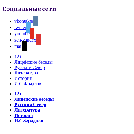
Социальные сети
vkontakte
twitter
youtube
zen-yandex
mail
12+
Лицейские беседы
Русский Север
Литература
История
И.С.Фрадков
12+
Лицейские беседы
Русский Север
Литература
История
И.С.Фрадков