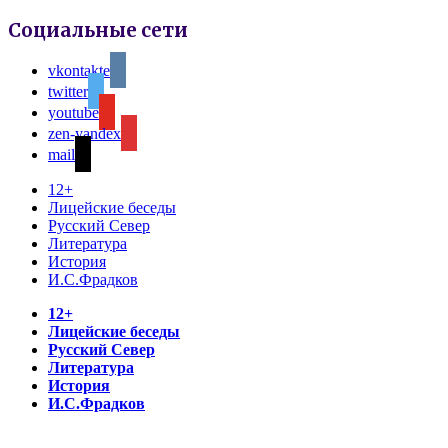
Социальные сети
vkontakte
twitter
youtube
zen-yandex
mail
12+
Лицейские беседы
Русский Север
Литература
История
И.С.Фрадков
12+
Лицейские беседы
Русский Север
Литература
История
И.С.Фрадков