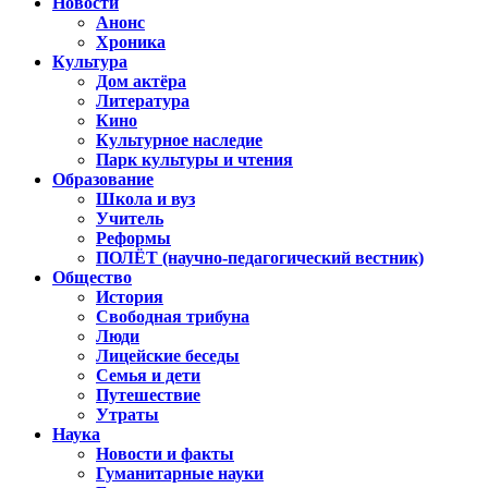
Новости
Анонс
Хроника
Культура
Дом актёра
Литература
Кино
Культурное наследие
Парк культуры и чтения
Образование
Школа и вуз
Учитель
Реформы
ПОЛЁТ (научно-педагогический вестник)
Общество
История
Свободная трибуна
Люди
Лицейские беседы
Семья и дети
Путешествие
Утраты
Наука
Новости и факты
Гуманитарные науки