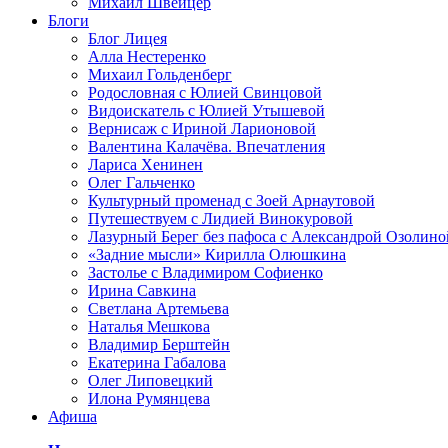
Михаил Швейцер
Блоги
Блог Лицея
Алла Нестеренко
Михаил Гольденберг
Родословная с Юлией Свинцовой
Видоискатель с Юлией Утышевой
Вернисаж с Ириной Ларионовой
Валентина Калачёва. Впечатления
Лариса Хенинен
Олег Гальченко
Культурный променад с Зоей Арнаутовой
Путешествуем с Лидией Винокуровой
Лазурный Берег без пафоса с Александрой Озолино
«Задние мысли» Кирилла Олюшкина
Застолье с Владимиром Софиенко
Ирина Савкина
Светлана Артемьева
Наталья Мешкова
Владимир Берштейн
Екатерина Габалова
Олег Липовецкий
Илона Румянцева
Афиша