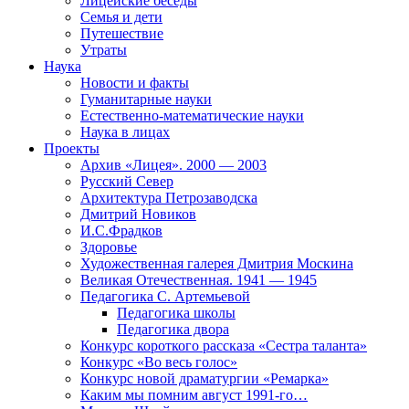
Лицейские беседы
Семья и дети
Путешествие
Утраты
Наука
Новости и факты
Гуманитарные науки
Естественно-математические науки
Наука в лицах
Проекты
Архив «Лицея». 2000 — 2003
Русский Север
Архитектура Петрозаводска
Дмитрий Новиков
И.С.Фрадков
Здоровье
Художественная галерея Дмитрия Москина
Великая Отечественная. 1941 — 1945
Педагогика С. Артемьевой
Педагогика школы
Педагогика двора
Конкурс короткого рассказа «Сестра таланта»
Конкурс «Во весь голос»
Конкурс новой драматургии «Ремарка»
Каким мы помним август 1991-го…