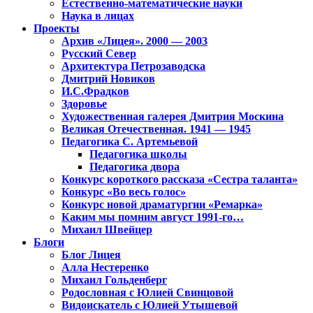
Естественно-математические науки
Наука в лицах
Проекты
Архив «Лицея». 2000 — 2003
Русский Север
Архитектура Петрозаводска
Дмитрий Новиков
И.С.Фрадков
Здоровье
Художественная галерея Дмитрия Москина
Великая Отечественная. 1941 — 1945
Педагогика С. Артемьевой
Педагогика школы
Педагогика двора
Конкурс короткого рассказа «Сестра таланта»
Конкурс «Во весь голос»
Конкурс новой драматургии «Ремарка»
Каким мы помним август 1991-го…
Михаил Швейцер
Блоги
Блог Лицея
Алла Нестеренко
Михаил Гольденберг
Родословная с Юлией Свинцовой
Видоискатель с Юлией Утышевой