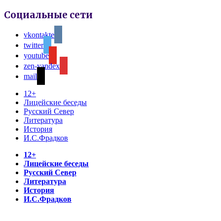
Социальные сети
vkontakte
twitter
youtube
zen-yandex
mail
12+
Лицейские беседы
Русский Север
Литература
История
И.С.Фрадков
12+
Лицейские беседы
Русский Север
Литература
История
И.С.Фрадков