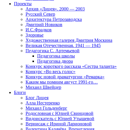
Проекты
Архив «Лицея». 2000 — 2003
Русский Север
Архитектура Петрозаводска
Дмитрий Новиков
И.С.Фрадков
Здоровье
Художественная галерея Дмитрия Москина
Великая Отечественная. 1941 — 1945
Педагогика С. Артемьевой
Педагогика школы
Педагогика двора
Конкурс короткого рассказа «Сестра таланта»
Конкурс «Во весь голос»
Конкурс новой драматургии «Ремарка»
Каким мы помним август 1991-го…
Михаил Швейцер
Блоги
Блог Лицея
Алла Нестеренко
Михаил Гольденберг
Родословная с Юлией Свинцовой
Видоискатель с Юлией Утышевой
Вернисаж с Ириной Ларионовой
Валентина Калачёва. Впечатления