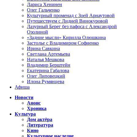
Лариса Хенинен
Олег Гальченко
Культурный променад с Зоей Арнаутовой
Путешествуем с Лидией Винокуровой
Лазурный Берег без пафоса с Александрой
Озолиной
«Задние мысли» Кирилла Олюшкина
Застолье с Владимиром Софиенко
Ирина Савкина
Светлана Артемьева
Наталья Мешкова
Владимир Берштейн
Екатерина Габалова
Олег Липовецкий
Илона Румянцева
Афиша
Новости
Анонс
Хроника
Культура
Дом актёра
Литература
Кино
Культурное наследие