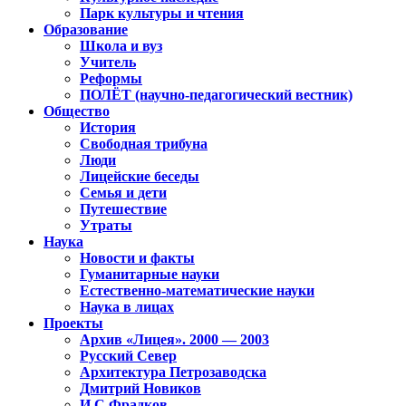
Парк культуры и чтения
Образование
Школа и вуз
Учитель
Реформы
ПОЛЁТ (научно-педагогический вестник)
Общество
История
Свободная трибуна
Люди
Лицейские беседы
Семья и дети
Путешествие
Утраты
Наука
Новости и факты
Гуманитарные науки
Естественно-математические науки
Наука в лицах
Проекты
Архив «Лицея». 2000 — 2003
Русский Север
Архитектура Петрозаводска
Дмитрий Новиков
И.С.Фрадков