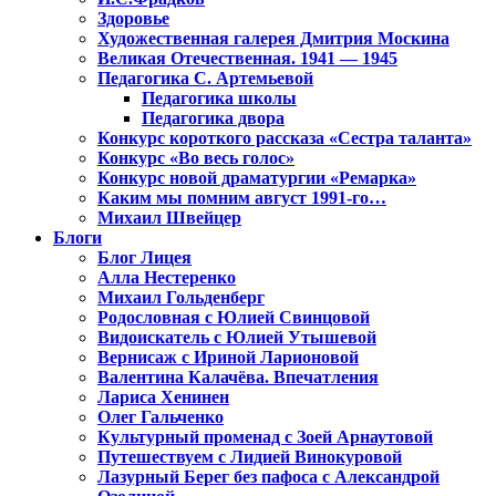
Здоровье
Художественная галерея Дмитрия Москина
Великая Отечественная. 1941 — 1945
Педагогика С. Артемьевой
Педагогика школы
Педагогика двора
Конкурс короткого рассказа «Сестра таланта»
Конкурс «Во весь голос»
Конкурс новой драматургии «Ремарка»
Каким мы помним август 1991-го…
Михаил Швейцер
Блоги
Блог Лицея
Алла Нестеренко
Михаил Гольденберг
Родословная с Юлией Свинцовой
Видоискатель с Юлией Утышевой
Вернисаж с Ириной Ларионовой
Валентина Калачёва. Впечатления
Лариса Хенинен
Олег Гальченко
Культурный променад с Зоей Арнаутовой
Путешествуем с Лидией Винокуровой
Лазурный Берег без пафоса с Александрой