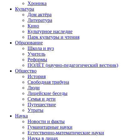
Хроника
Культура
Дом актёра
Литература
Кино
Культурное наследие
Парк культуры и чтения
Образование
Школа и вуз
Учитель
Реформы
ПОЛЁТ (научно-педагогический вестник)
Общество
История
Свободная трибуна
Люди
Лицейские беседы
Семья и дети
Путешествие
Утраты
Наука
Новости и факты
Гуманитарные науки
Естественно-математические науки
Наука в лицах