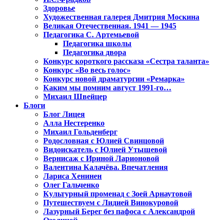
Здоровье
Художественная галерея Дмитрия Москина
Великая Отечественная. 1941 — 1945
Педагогика С. Артемьевой
Педагогика школы
Педагогика двора
Конкурс короткого рассказа «Сестра таланта»
Конкурс «Во весь голос»
Конкурс новой драматургии «Ремарка»
Каким мы помним август 1991-го…
Михаил Швейцер
Блоги
Блог Лицея
Алла Нестеренко
Михаил Гольденберг
Родословная с Юлией Свинцовой
Видоискатель с Юлией Утышевой
Вернисаж с Ириной Ларионовой
Валентина Калачёва. Впечатления
Лариса Хенинен
Олег Гальченко
Культурный променад с Зоей Арнаутовой
Путешествуем с Лидией Винокуровой
Лазурный Берег без пафоса с Александрой