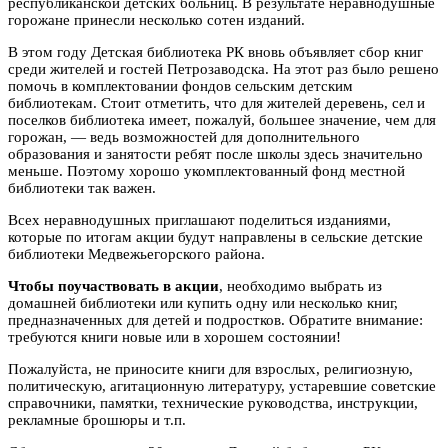
республиканской детских больниц. В результате неравнодушные
горожане принесли несколько сотен изданий.
В этом году Детская библиотека РК вновь объявляет сбор книг
среди жителей и гостей Петрозаводска. На этот раз было решено
помочь в комплектовании фондов сельским детским
библиотекам. Стоит отметить, что для жителей деревень, сел и
поселков библиотека имеет, пожалуй, большее значение, чем для
горожан, — ведь возможностей для дополнительного
образования и занятости ребят после школы здесь значительно
меньше. Поэтому хорошо укомплектованный фонд местной
библиотеки так важен.
Всех неравнодушных приглашают поделиться изданиями,
которые по итогам акции будут направлены в сельские детские
библиотеки Медвежьегорского района.
Чтобы поучаствовать в акции
, необходимо выбрать из
домашней библиотеки или купить одну или несколько книг,
предназначенных для детей и подростков. Обратите внимание:
требуются книги новые или в хорошем состоянии!
Пожалуйста, не приносите книги для взрослых, религиозную,
политическую, агитационную литературу, устаревшие советские
справочники, памятки, технические руководства, инструкции,
рекламные брошюры и т.п.