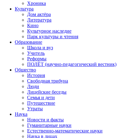
Хроника
Культура
Дом актёра
Литература
Кино
Культурное наследие
Парк культуры и чтения
Образование
Школа и вуз
Учитель
Реформы
ПОЛЁТ (научно-педагогический вестник)
Общество
История
Свободная трибуна
Люди
Лицейские беседы
Семья и дети
Путешествие
Утраты
Наука
Новости и факты
Гуманитарные науки
Естественно-математические науки
Наука в лицах