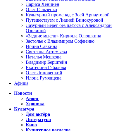
Лариса Хенинен
Олег Гальченко
Культурный променад с Зоей Арнаутовой
Путешествуем с Лидией Винокуровой
Лазурный Берег без пафоса с Александрой
Озолиной
«Задние мысли» Кирилла Олюшкина
Застолье с Владимиром Софиенко
Ирина Савкина
Светлана Артемьева
Наталья Мешкова
Владимир Берштейн
Екатерина Габалова
Олег Липовецкий
Илона Румянцева
Афиша
Новости
Анонс
Хроника
Культура
Дом актёра
Литература
Кино
Культурное наследие