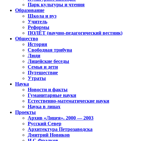
Парк культуры и чтения
Образование
Школа и вуз
Учитель
Реформы
ПОЛЁТ (научно-педагогический вестник)
Общество
История
Свободная трибуна
Люди
Лицейские беседы
Семья и дети
Путешествие
Утраты
Наука
Новости и факты
Гуманитарные науки
Естественно-математические науки
Наука в лицах
Проекты
Архив «Лицея». 2000 — 2003
Русский Север
Архитектура Петрозаводска
Дмитрий Новиков
И.С.Фрадков