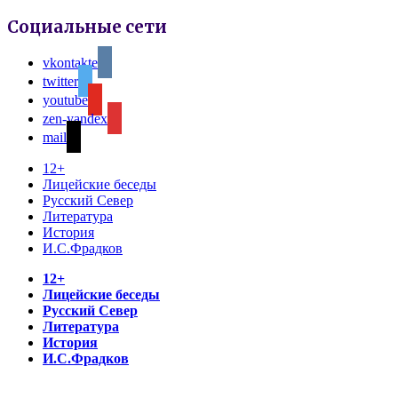
Социальные сети
vkontakte
twitter
youtube
zen-yandex
mail
12+
Лицейские беседы
Русский Север
Литература
История
И.С.Фрадков
12+
Лицейские беседы
Русский Север
Литература
История
И.С.Фрадков