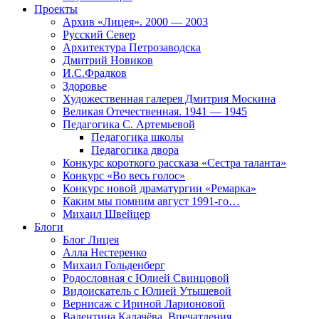
Проекты
Архив «Лицея». 2000 — 2003
Русский Север
Архитектура Петрозаводска
Дмитрий Новиков
И.С.Фрадков
Здоровье
Художественная галерея Дмитрия Москина
Великая Отечественная. 1941 — 1945
Педагогика С. Артемьевой
Педагогика школы
Педагогика двора
Конкурс короткого рассказа «Сестра таланта»
Конкурс «Во весь голос»
Конкурс новой драматургии «Ремарка»
Каким мы помним август 1991-го…
Михаил Швейцер
Блоги
Блог Лицея
Алла Нестеренко
Михаил Гольденберг
Родословная с Юлией Свинцовой
Видоискатель с Юлией Утышевой
Вернисаж с Ириной Ларионовой
Валентина Калачёва. Впечатления