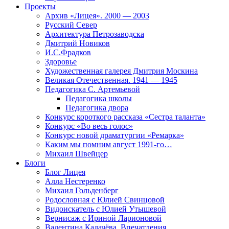
Проекты
Архив «Лицея». 2000 — 2003
Русский Север
Архитектура Петрозаводска
Дмитрий Новиков
И.С.Фрадков
Здоровье
Художественная галерея Дмитрия Москина
Великая Отечественная. 1941 — 1945
Педагогика С. Артемьевой
Педагогика школы
Педагогика двора
Конкурс короткого рассказа «Сестра таланта»
Конкурс «Во весь голос»
Конкурс новой драматургии «Ремарка»
Каким мы помним август 1991-го…
Михаил Швейцер
Блоги
Блог Лицея
Алла Нестеренко
Михаил Гольденберг
Родословная с Юлией Свинцовой
Видоискатель с Юлией Утышевой
Вернисаж с Ириной Ларионовой
Валентина Калачёва. Впечатления