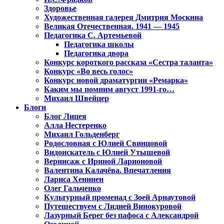
Здоровье
Художественная галерея Дмитрия Москина
Великая Отечественная. 1941 — 1945
Педагогика С. Артемьевой
Педагогика школы
Педагогика двора
Конкурс короткого рассказа «Сестра таланта»
Конкурс «Во весь голос»
Конкурс новой драматургии «Ремарка»
Каким мы помним август 1991-го…
Михаил Швейцер
Блоги
Блог Лицея
Алла Нестеренко
Михаил Гольденберг
Родословная с Юлией Свинцовой
Видоискатель с Юлией Утышевой
Вернисаж с Ириной Ларионовой
Валентина Калачёва. Впечатления
Лариса Хенинен
Олег Гальченко
Культурный променад с Зоей Арнаутовой
Путешествуем с Лидией Винокуровой
Лазурный Берег без пафоса с Александрой