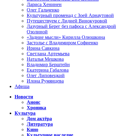
Лариса Хенинен
Олег Гальченко
Культурный променад с Зоей Арнаутовой
Путешествуем с Лидией Винокуровой
Лазурный Берег без пафоса с Александрой
Озолиной
«Задние мысли» Кирилла Олюшкина
Застолье с Владимиром Софиенко
Ирина Савкина
Светлана Артемьева
Наталья Мешкова
Владимир Берштейн
Екатерина Габалова
Олег Липовецкий
Илона Румянцева
Афиша
Новости
Анонс
Хроника
Культура
Дом актёра
Литература
Кино
Культурное наследие