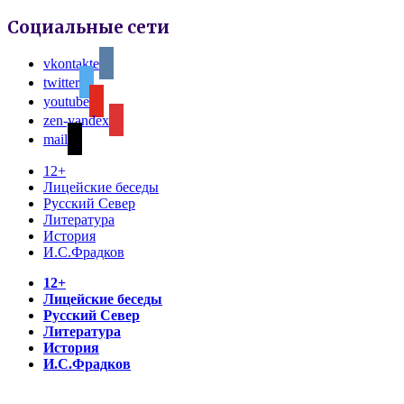
Социальные сети
vkontakte
twitter
youtube
zen-yandex
mail
12+
Лицейские беседы
Русский Север
Литература
История
И.С.Фрадков
12+
Лицейские беседы
Русский Север
Литература
История
И.С.Фрадков