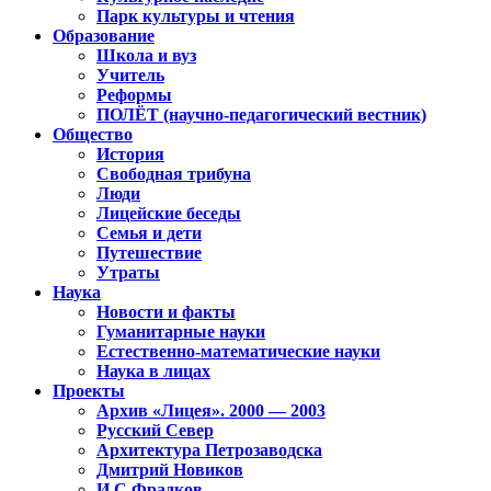
Парк культуры и чтения
Образование
Школа и вуз
Учитель
Реформы
ПОЛЁТ (научно-педагогический вестник)
Общество
История
Свободная трибуна
Люди
Лицейские беседы
Семья и дети
Путешествие
Утраты
Наука
Новости и факты
Гуманитарные науки
Естественно-математические науки
Наука в лицах
Проекты
Архив «Лицея». 2000 — 2003
Русский Север
Архитектура Петрозаводска
Дмитрий Новиков
И.С.Фрадков