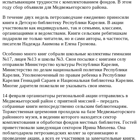
испытывающим трудности с комплектованием фондов. В этом
году сбор объявили для Медвежьегорского района.
В течение двух недель петрозаводчане ежедневно приносили
книги в Детскую библиотеку Республики Карелия. В акции
участвовали как индивидуально, так и семьями, классами,
организациями и ведомствами. К
ниги сельским ребятишкам
подарили не только читатели, но и сами авторы, в частности,
писатели Надежда Акимова и Елена Громова.
Особенно много книг собрали школьные коллективы гимназии
№17, лицея №13 и школы №3. Свои посылки с книгами селу
отправили Министерство культуры Республики Карелия,
Министерство по делам национальной политики Республики
Карелия, Уполномоченный по правам ребенка в Республике
Карелия Геннадий Сараев и Национальная библиотека Карелии.
Многие дарители пожелали не указывать свои имена.
14 февраля организаторы региональной акции отправились в
Медвежьегорский район с приятной миссией – передать
собранные книги непосредственно сельским библиотекарям.
Торжественная церемония проходила на базе Медвежьегорского
районного музея, в ведении которого находится сектор
комплектования и обработки фондов местных библиотек. Гостей
приветствовали заведующая сектором Ирина Михеева. Она
поблагодарила петрозаводских коллег за организацию и
проведение акции, а всех ее участников за замечательные книги.