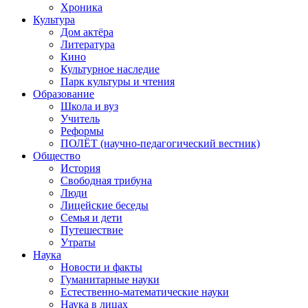
Хроника
Культура
Дом актёра
Литература
Кино
Культурное наследие
Парк культуры и чтения
Образование
Школа и вуз
Учитель
Реформы
ПОЛЁТ (научно-педагогический вестник)
Общество
История
Свободная трибуна
Люди
Лицейские беседы
Семья и дети
Путешествие
Утраты
Наука
Новости и факты
Гуманитарные науки
Естественно-математические науки
Наука в лицах