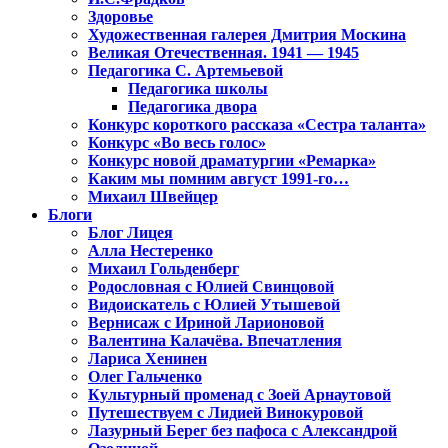
Здоровье
Художественная галерея Дмитрия Москина
Великая Отечественная. 1941 — 1945
Педагогика С. Артемьевой
Педагогика школы
Педагогика двора
Конкурс короткого рассказа «Сестра таланта»
Конкурс «Во весь голос»
Конкурс новой драматургии «Ремарка»
Каким мы помним август 1991-го…
Михаил Швейцер
Блоги
Блог Лицея
Алла Нестеренко
Михаил Гольденберг
Родословная с Юлией Свинцовой
Видоискатель с Юлией Утышевой
Вернисаж с Ириной Ларионовой
Валентина Калачёва. Впечатления
Лариса Хенинен
Олег Гальченко
Культурный променад с Зоей Арнаутовой
Путешествуем с Лидией Винокуровой
Лазурный Берег без пафоса с Александрой