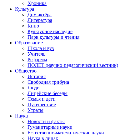
Хроника
Культура
Дом актёра
Литература
Кино
Культурное наследие
Парк культуры и чтения
Образование
Школа и вуз
Учитель
Реформы
ПОЛЁТ (научно-педагогический вестник)
Общество
История
Свободная трибуна
Люди
Лицейские беседы
Семья и дети
Путешествие
Утраты
Наука
Новости и факты
Гуманитарные науки
Естественно-математические науки
Наука в лицах