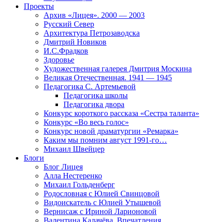
Проекты
Архив «Лицея». 2000 — 2003
Русский Север
Архитектура Петрозаводска
Дмитрий Новиков
И.С.Фрадков
Здоровье
Художественная галерея Дмитрия Москина
Великая Отечественная. 1941 — 1945
Педагогика С. Артемьевой
Педагогика школы
Педагогика двора
Конкурс короткого рассказа «Сестра таланта»
Конкурс «Во весь голос»
Конкурс новой драматургии «Ремарка»
Каким мы помним август 1991-го…
Михаил Швейцер
Блоги
Блог Лицея
Алла Нестеренко
Михаил Гольденберг
Родословная с Юлией Свинцовой
Видоискатель с Юлией Утышевой
Вернисаж с Ириной Ларионовой
Валентина Калачёва. Впечатления