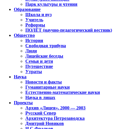
Парк культуры и чтения
Образование
Школа и вуз
Учитель
Реформы
ПОЛЁТ (научно-педагогический вестник)
Общество
История
Свободная трибуна
Люди
Лицейские беседы
Семья и дети
Путешествие
Утраты
Наука
Новости и факты
Гуманитарные науки
Естественно-математические науки
Наука в лицах
Проекты
Архив «Лицея». 2000 — 2003
Русский Север
Архитектура Петрозаводска
Дмитрий Новиков
И.С.Фрадков