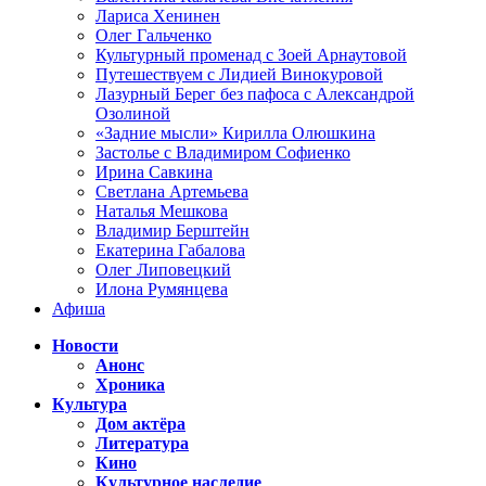
Лариса Хенинен
Олег Гальченко
Культурный променад с Зоей Арнаутовой
Путешествуем с Лидией Винокуровой
Лазурный Берег без пафоса с Александрой
Озолиной
«Задние мысли» Кирилла Олюшкина
Застолье с Владимиром Софиенко
Ирина Савкина
Светлана Артемьева
Наталья Мешкова
Владимир Берштейн
Екатерина Габалова
Олег Липовецкий
Илона Румянцева
Афиша
Новости
Анонс
Хроника
Культура
Дом актёра
Литература
Кино
Культурное наследие