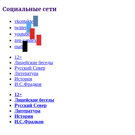
Социальные сети
vkontakte
twitter
youtube
zen-yandex
mail
12+
Лицейские беседы
Русский Север
Литература
История
И.С.Фрадков
12+
Лицейские беседы
Русский Север
Литература
История
И.С.Фрадков