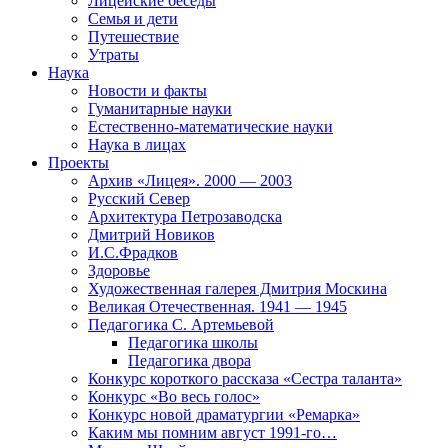
Лицейские беседы
Семья и дети
Путешествие
Утраты
Наука
Новости и факты
Гуманитарные науки
Естественно-математические науки
Наука в лицах
Проекты
Архив «Лицея». 2000 — 2003
Русский Север
Архитектура Петрозаводска
Дмитрий Новиков
И.С.Фрадков
Здоровье
Художественная галерея Дмитрия Москина
Великая Отечественная. 1941 — 1945
Педагогика С. Артемьевой
Педагогика школы
Педагогика двора
Конкурс короткого рассказа «Сестра таланта»
Конкурс «Во весь голос»
Конкурс новой драматургии «Ремарка»
Каким мы помним август 1991-го…