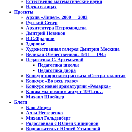
Естественно-математические науки
Наука в лицах
Проекты
Архив «Лицея». 2000 — 2003
Русский Север
Архитектура Петрозаводска
Дмитрий Новиков
И.С.Фрадков
Здоровье
Художественная галерея Дмитрия Москина
Великая Отечественная. 1941 — 1945
Педагогика С. Артемьевой
Педагогика школы
Педагогика двора
Конкурс короткого рассказа «Сестра таланта»
Конкурс «Во весь голос»
Конкурс новой драматургии «Ремарка»
Каким мы помним август 1991-го…
Михаил Швейцер
Блоги
Блог Лицея
Алла Нестеренко
Михаил Гольденберг
Родословная с Юлией Свинцовой
Видоискатель с Юлией Утышевой