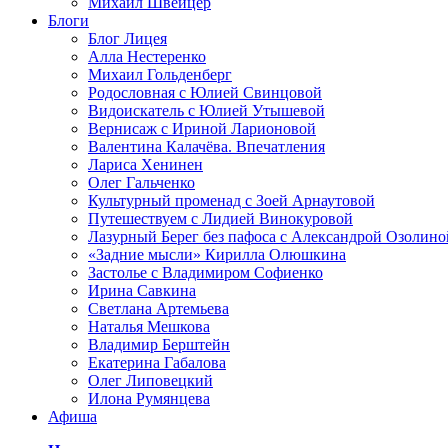
Михаил Швейцер
Блоги
Блог Лицея
Алла Нестеренко
Михаил Гольденберг
Родословная с Юлией Свинцовой
Видоискатель с Юлией Утышевой
Вернисаж с Ириной Ларионовой
Валентина Калачёва. Впечатления
Лариса Хенинен
Олег Гальченко
Культурный променад с Зоей Арнаутовой
Путешествуем с Лидией Винокуровой
Лазурный Берег без пафоса с Александрой Озолино
«Задние мысли» Кирилла Олюшкина
Застолье с Владимиром Софиенко
Ирина Савкина
Светлана Артемьева
Наталья Мешкова
Владимир Берштейн
Екатерина Габалова
Олег Липовецкий
Илона Румянцева
Афиша