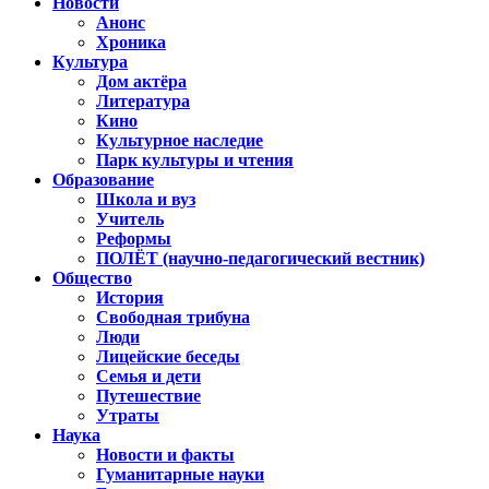
Новости
Анонс
Хроника
Культура
Дом актёра
Литература
Кино
Культурное наследие
Парк культуры и чтения
Образование
Школа и вуз
Учитель
Реформы
ПОЛЁТ (научно-педагогический вестник)
Общество
История
Свободная трибуна
Люди
Лицейские беседы
Семья и дети
Путешествие
Утраты
Наука
Новости и факты
Гуманитарные науки