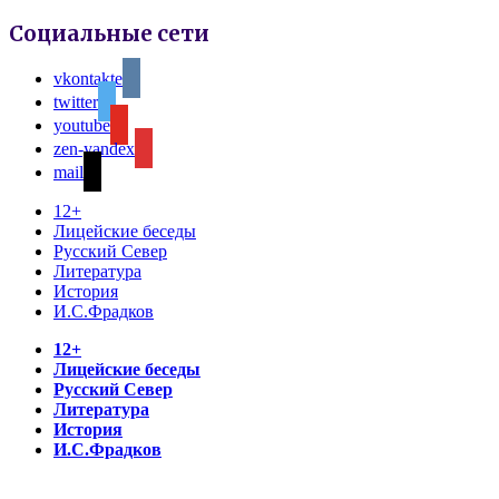
Социальные сети
vkontakte
twitter
youtube
zen-yandex
mail
12+
Лицейские беседы
Русский Север
Литература
История
И.С.Фрадков
12+
Лицейские беседы
Русский Север
Литература
История
И.С.Фрадков