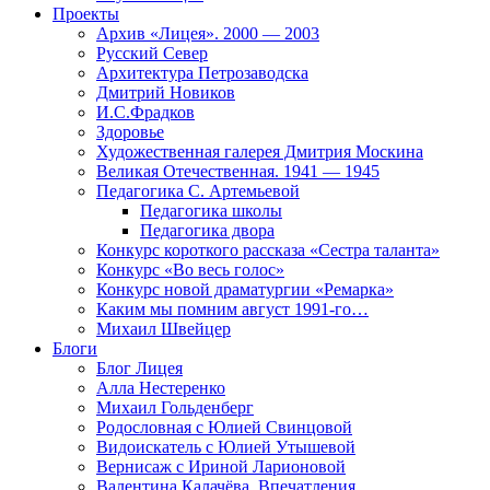
Проекты
Архив «Лицея». 2000 — 2003
Русский Север
Архитектура Петрозаводска
Дмитрий Новиков
И.С.Фрадков
Здоровье
Художественная галерея Дмитрия Москина
Великая Отечественная. 1941 — 1945
Педагогика С. Артемьевой
Педагогика школы
Педагогика двора
Конкурс короткого рассказа «Сестра таланта»
Конкурс «Во весь голос»
Конкурс новой драматургии «Ремарка»
Каким мы помним август 1991-го…
Михаил Швейцер
Блоги
Блог Лицея
Алла Нестеренко
Михаил Гольденберг
Родословная с Юлией Свинцовой
Видоискатель с Юлией Утышевой
Вернисаж с Ириной Ларионовой
Валентина Калачёва. Впечатления