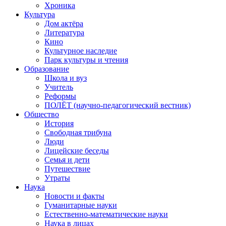
Хроника
Культура
Дом актёра
Литература
Кино
Культурное наследие
Парк культуры и чтения
Образование
Школа и вуз
Учитель
Реформы
ПОЛЁТ (научно-педагогический вестник)
Общество
История
Свободная трибуна
Люди
Лицейские беседы
Семья и дети
Путешествие
Утраты
Наука
Новости и факты
Гуманитарные науки
Естественно-математические науки
Наука в лицах