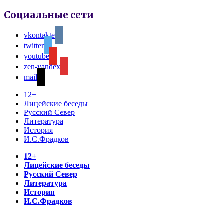
Социальные сети
vkontakte
twitter
youtube
zen-yandex
mail
12+
Лицейские беседы
Русский Север
Литература
История
И.С.Фрадков
12+
Лицейские беседы
Русский Север
Литература
История
И.С.Фрадков