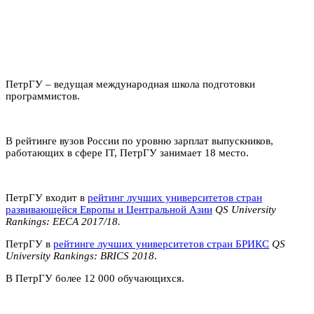
ПетрГУ – ведущая международная школа подготовки
программистов.
В рейтинге вузов России по уровню зарплат выпускников,
работающих в сфере IT, ПетрГУ занимает
18 место
.
ПетрГУ входит в
рейтинг лучших университетов стран
развивающейся Европы и Центральной Азии
QS University
Rankings: EECA 2017/18.
ПетрГУ в
рейтинге лучших университетов стран БРИКС
QS
University Rankings: BRICS 2018
.
В ПетрГУ более 12 000 обучающихся.