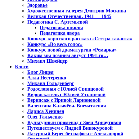
Здоровье
Художественная галерея Дмитрия Москина
Великая Отечественная. 1941 — 1945
Педагогика С. Артемьевой
Педагогика школы
Педагогика двора
Конкурс короткого рассказа «Сестра таланта»
Конкурс «Во весь голос»
Конкурс новой драматургии «Ремарка»
Каким мы помним август 1991-го…
Михаил Швейцер
Блоги
Блог Лицея
Алла Нестеренко
Михаил Гольденберг
Родословная с Юлией Свинцовой
Видоискатель с Юлией Утышевой
Вернисаж с Ириной Ларионовой
Валентина Калачёва. Впечатления
Лариса Хенинен
Олег Гальченко
Культурный променад с Зоей Арнаутовой
Путешествуем с Лидией Винокуровой
Лазурный Берег без пафоса с Александрой