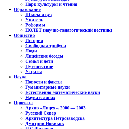
Парк культуры и чтения
Образование
Школа и вуз
Учитель
Реформы
ПОЛЁТ (научно-педагогический вестник)
Общество
История
Свободная трибуна
Люди
Лицейские беседы
Семья и дети
Путешествие
Утраты
Наука
Новости и факты
Гуманитарные науки
Естественно-математические науки
Наука в лицах
Проекты
Архив «Лицея». 2000 — 2003
Русский Север
Архитектура Петрозаводска
Дмитрий Новиков
И.С.Фрадков