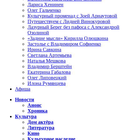
Лариса Хенинен
Олег Гальченко
Культурный променад с Зоей Арнаутовой
Путешествуем с Лидией Винокуровой
Лазурный Берег без пафоса с Александрой
Озолиной
«Задние мысли» Кирилла Олюшкина
Застолье с Владимиром Софиенко
Ирина Савкина
Светлана Артемьева
Наталья Мешкова
Владимир Берштейн
Екатерина Габалова
Олег Липовецкий
Илона Румянцева
Афиша
Новости
Анонс
Хроника
Культура
Дом актёра
Литература
Кино
Культурное наследие