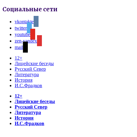
Социальные сети
vkontakte
twitter
youtube
zen-yandex
mail
12+
Лицейские беседы
Русский Север
Литература
История
И.С.Фрадков
12+
Лицейские беседы
Русский Север
Литература
История
И.С.Фрадков