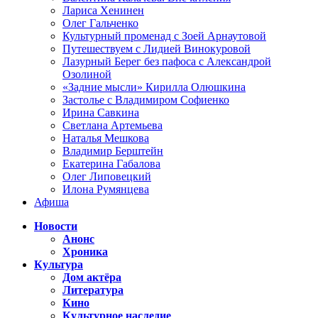
Лариса Хенинен
Олег Гальченко
Культурный променад с Зоей Арнаутовой
Путешествуем с Лидией Винокуровой
Лазурный Берег без пафоса с Александрой
Озолиной
«Задние мысли» Кирилла Олюшкина
Застолье с Владимиром Софиенко
Ирина Савкина
Светлана Артемьева
Наталья Мешкова
Владимир Берштейн
Екатерина Габалова
Олег Липовецкий
Илона Румянцева
Афиша
Новости
Анонс
Хроника
Культура
Дом актёра
Литература
Кино
Культурное наследие