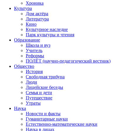
Хроника
Культура
Дом актёра
Литература
Кино
Культурное наследие
Парк культуры и чтения
Образование
Школа и вуз
Учитель
Реформы
ПОЛЁТ (научно-педагогический вестник)
Общество
История
Свободная трибуна
Люди
Лицейские беседы
Семья и дети
Путешествие
Утраты
Наука
Новости и факты
Гуманитарные науки
Естественно-математические науки
Наука в лицах