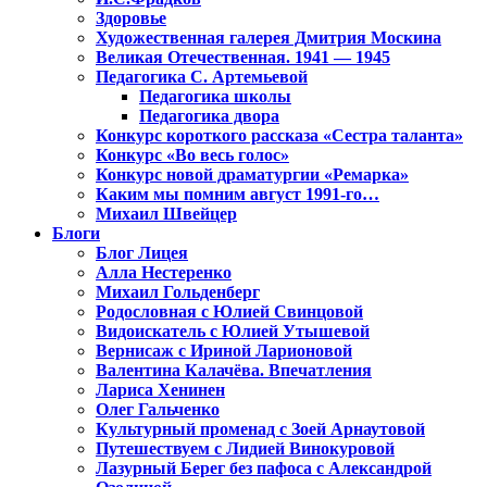
Здоровье
Художественная галерея Дмитрия Москина
Великая Отечественная. 1941 — 1945
Педагогика С. Артемьевой
Педагогика школы
Педагогика двора
Конкурс короткого рассказа «Сестра таланта»
Конкурс «Во весь голос»
Конкурс новой драматургии «Ремарка»
Каким мы помним август 1991-го…
Михаил Швейцер
Блоги
Блог Лицея
Алла Нестеренко
Михаил Гольденберг
Родословная с Юлией Свинцовой
Видоискатель с Юлией Утышевой
Вернисаж с Ириной Ларионовой
Валентина Калачёва. Впечатления
Лариса Хенинен
Олег Гальченко
Культурный променад с Зоей Арнаутовой
Путешествуем с Лидией Винокуровой
Лазурный Берег без пафоса с Александрой