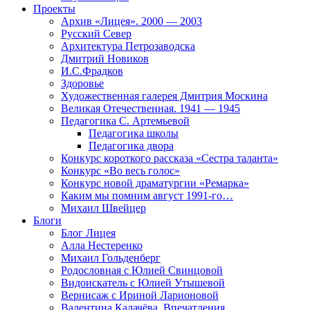
Проекты
Архив «Лицея». 2000 — 2003
Русский Север
Архитектура Петрозаводска
Дмитрий Новиков
И.С.Фрадков
Здоровье
Художественная галерея Дмитрия Москина
Великая Отечественная. 1941 — 1945
Педагогика С. Артемьевой
Педагогика школы
Педагогика двора
Конкурс короткого рассказа «Сестра таланта»
Конкурс «Во весь голос»
Конкурс новой драматургии «Ремарка»
Каким мы помним август 1991-го…
Михаил Швейцер
Блоги
Блог Лицея
Алла Нестеренко
Михаил Гольденберг
Родословная с Юлией Свинцовой
Видоискатель с Юлией Утышевой
Вернисаж с Ириной Ларионовой
Валентина Калачёва. Впечатления