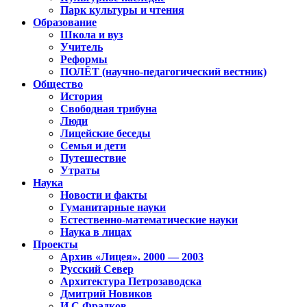
Парк культуры и чтения
Образование
Школа и вуз
Учитель
Реформы
ПОЛЁТ (научно-педагогический вестник)
Общество
История
Свободная трибуна
Люди
Лицейские беседы
Семья и дети
Путешествие
Утраты
Наука
Новости и факты
Гуманитарные науки
Естественно-математические науки
Наука в лицах
Проекты
Архив «Лицея». 2000 — 2003
Русский Север
Архитектура Петрозаводска
Дмитрий Новиков
И.С.Фрадков