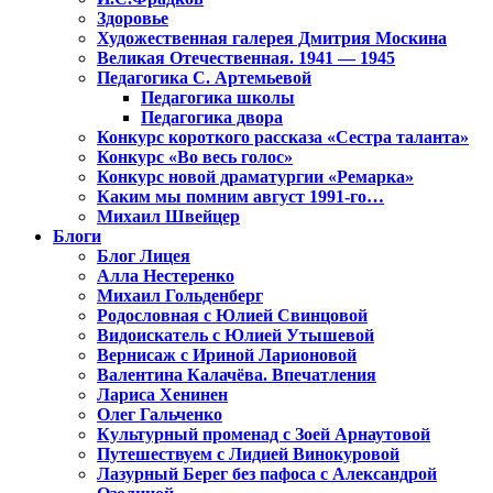
Здоровье
Художественная галерея Дмитрия Москина
Великая Отечественная. 1941 — 1945
Педагогика С. Артемьевой
Педагогика школы
Педагогика двора
Конкурс короткого рассказа «Сестра таланта»
Конкурс «Во весь голос»
Конкурс новой драматургии «Ремарка»
Каким мы помним август 1991-го…
Михаил Швейцер
Блоги
Блог Лицея
Алла Нестеренко
Михаил Гольденберг
Родословная с Юлией Свинцовой
Видоискатель с Юлией Утышевой
Вернисаж с Ириной Ларионовой
Валентина Калачёва. Впечатления
Лариса Хенинен
Олег Гальченко
Культурный променад с Зоей Арнаутовой
Путешествуем с Лидией Винокуровой
Лазурный Берег без пафоса с Александрой