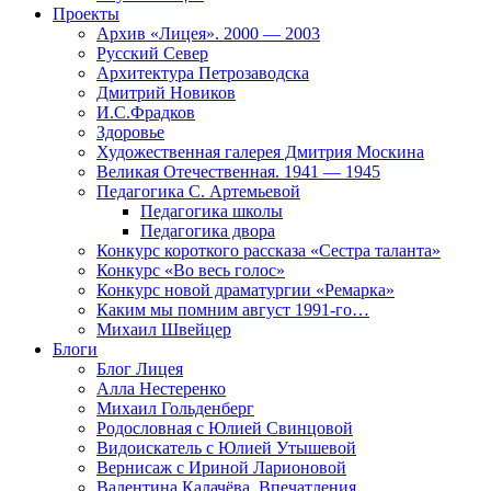
Проекты
Архив «Лицея». 2000 — 2003
Русский Север
Архитектура Петрозаводска
Дмитрий Новиков
И.С.Фрадков
Здоровье
Художественная галерея Дмитрия Москина
Великая Отечественная. 1941 — 1945
Педагогика С. Артемьевой
Педагогика школы
Педагогика двора
Конкурс короткого рассказа «Сестра таланта»
Конкурс «Во весь голос»
Конкурс новой драматургии «Ремарка»
Каким мы помним август 1991-го…
Михаил Швейцер
Блоги
Блог Лицея
Алла Нестеренко
Михаил Гольденберг
Родословная с Юлией Свинцовой
Видоискатель с Юлией Утышевой
Вернисаж с Ириной Ларионовой
Валентина Калачёва. Впечатления