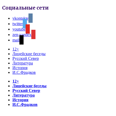
Социальные сети
vkontakte
twitter
youtube
zen-yandex
mail
12+
Лицейские беседы
Русский Север
Литература
История
И.С.Фрадков
12+
Лицейские беседы
Русский Север
Литература
История
И.С.Фрадков