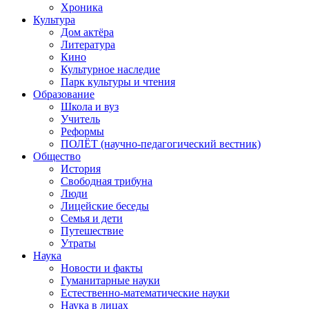
Хроника
Культура
Дом актёра
Литература
Кино
Культурное наследие
Парк культуры и чтения
Образование
Школа и вуз
Учитель
Реформы
ПОЛЁТ (научно-педагогический вестник)
Общество
История
Свободная трибуна
Люди
Лицейские беседы
Семья и дети
Путешествие
Утраты
Наука
Новости и факты
Гуманитарные науки
Естественно-математические науки
Наука в лицах