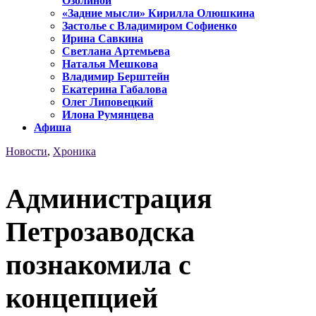
Озолиной
«Задние мысли» Кирилла Олюшкина
Застолье с Владимиром Софиенко
Ирина Савкина
Светлана Артемьева
Наталья Мешкова
Владимир Берштейн
Екатерина Габалова
Олег Липовецкий
Илона Румянцева
Афиша
Новости
,
Хроника
Администрация
Петрозаводска
познакомила с
концепцией