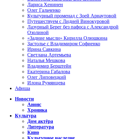
Лариса Хенинен
Олег Гальченко
Культурный променад с Зоей Арнаутовой
Путешествуем с Лидией Винокуровой
Лазурный Берег без пафоса с Александрой
Озолиной
«Задние мысли» Кирилла Олюшкина
Застолье с Владимиром Софиенко
Ирина Савкина
Светлана Артемьева
Наталья Мешкова
Владимир Берштейн
Екатерина Габалова
Олег Липовецкий
Илона Румянцева
Афиша
Новости
Анонс
Хроника
Культура
Дом актёра
Литература
Кино
Культурное наследие