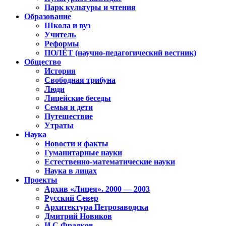
Парк культуры и чтения
Образование
Школа и вуз
Учитель
Реформы
ПОЛЁТ (научно-педагогический вестник)
Общество
История
Свободная трибуна
Люди
Лицейские беседы
Семья и дети
Путешествие
Утраты
Наука
Новости и факты
Гуманитарные науки
Естественно-математические науки
Наука в лицах
Проекты
Архив «Лицея». 2000 — 2003
Русский Север
Архитектура Петрозаводска
Дмитрий Новиков
И.С.Фрадков