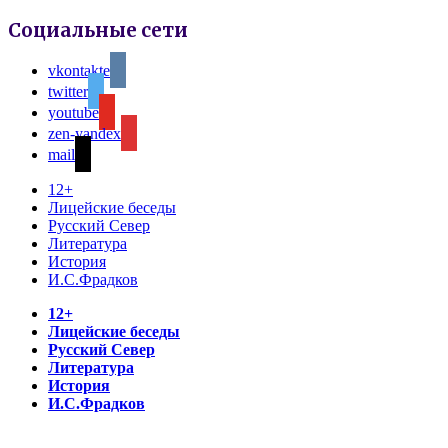
Социальные сети
vkontakte
twitter
youtube
zen-yandex
mail
12+
Лицейские беседы
Русский Север
Литература
История
И.С.Фрадков
12+
Лицейские беседы
Русский Север
Литература
История
И.С.Фрадков