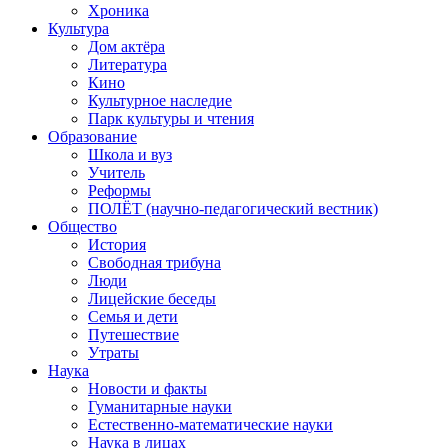
Хроника
Культура
Дом актёра
Литература
Кино
Культурное наследие
Парк культуры и чтения
Образование
Школа и вуз
Учитель
Реформы
ПОЛЁТ (научно-педагогический вестник)
Общество
История
Свободная трибуна
Люди
Лицейские беседы
Семья и дети
Путешествие
Утраты
Наука
Новости и факты
Гуманитарные науки
Естественно-математические науки
Наука в лицах