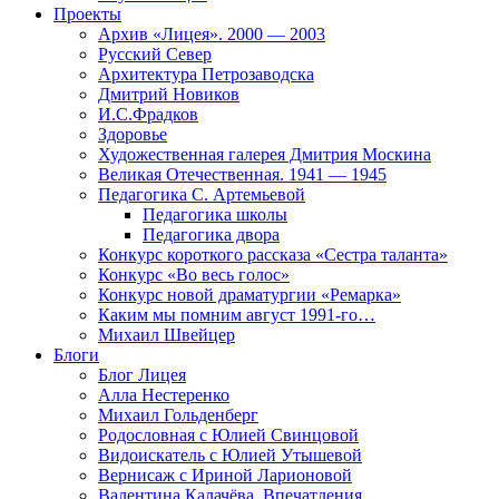
Проекты
Архив «Лицея». 2000 — 2003
Русский Север
Архитектура Петрозаводска
Дмитрий Новиков
И.С.Фрадков
Здоровье
Художественная галерея Дмитрия Москина
Великая Отечественная. 1941 — 1945
Педагогика С. Артемьевой
Педагогика школы
Педагогика двора
Конкурс короткого рассказа «Сестра таланта»
Конкурс «Во весь голос»
Конкурс новой драматургии «Ремарка»
Каким мы помним август 1991-го…
Михаил Швейцер
Блоги
Блог Лицея
Алла Нестеренко
Михаил Гольденберг
Родословная с Юлией Свинцовой
Видоискатель с Юлией Утышевой
Вернисаж с Ириной Ларионовой
Валентина Калачёва. Впечатления