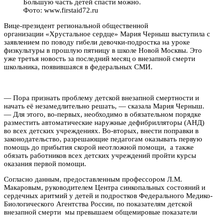
Большую часть детей спасти можно.
Фото: www.firstaid72.ru
Вице-президент региональной общественной
организации «Хрустальное сердце» Мария Черныш выступила с
заявлением по поводу гибели девочки-подростка на уроке
физкультуры в прошлую пятницу в школе Новой Москвы. Это
уже третья новость за последний месяц о внезапной смерти
школьника, появившаяся в федеральных СМИ.
— Пора признать проблему детской внезапной смертности и
начать её незамедлительно решать, — сказала Мария Черныш.
— Для этого, во-первых, необходимо в обязательном порядке
разместить автоматические наружные дефибрилляторы (АНД)
во всех детских учреждениях. Во-вторых, внести поправки в
законодательство, разрешающие педагогам оказывать первую
помощь до прибытия скорой неотложной помощи, а также
обязать работников всех детских учреждений пройти курсы
оказания первой помощи.
Согласно данным, предоставленным профессором Л.М.
Макаровым, руководителем Центра синкопальных состояний и
сердечных аритмий у детей и подростков Федерального Медико-
Биологического Агентства России, по показателям детской
внезапной смерти мы превышаем общемировые показатели