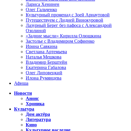
Лариса Хенинен
Олег Гальченко
Культурный променад с Зоей Арнаутовой
Путешествуем с Лидией Винокуровой
Лазурный Берег без пафоса с Александрой
Озолиной
«Задние мысли» Кирилла Олюшкина
Застолье с Владимиром Софиенко
Ирина Савкина
Светлана Артемьева
Наталья Мешкова
Владимир Берштейн
Екатерина Габалова
Олег Липовецкий
Илона Румянцева
Афиша
Новости
Анонс
Хроника
Культура
Дом актёра
Литература
Кино
Культурное наследие