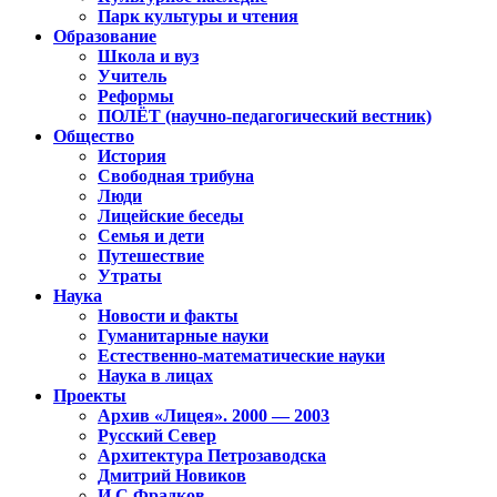
Парк культуры и чтения
Образование
Школа и вуз
Учитель
Реформы
ПОЛЁТ (научно-педагогический вестник)
Общество
История
Свободная трибуна
Люди
Лицейские беседы
Семья и дети
Путешествие
Утраты
Наука
Новости и факты
Гуманитарные науки
Естественно-математические науки
Наука в лицах
Проекты
Архив «Лицея». 2000 — 2003
Русский Север
Архитектура Петрозаводска
Дмитрий Новиков
И.С.Фрадков