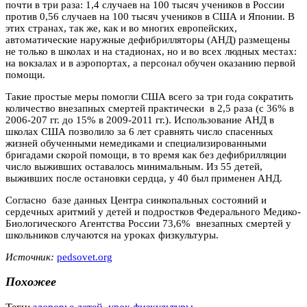
почти в три раза: 1,4 случаев на 100 тысяч учеников в России
против 0,56 случаев на 100 тысяч учеников в США и Японии. В
этих странах, так же, как и во многих европейских,
автоматические наружные дефибрилляторы (АНД) размещены
не только в школах и на стадионах, но и во всех людных местах:
на вокзалах и в аэропортах, а персонал обучен оказанию первой
помощи.
Такие простые меры помогли США всего за три года сократить
количество внезапных смертей практически в 2,5 раза (с 36% в
2006-207 гг. до 15% в 2009-2011 гг.). Использование АНД в
школах США позволило за 6 лет сравнять число спасенных
жизней обученными немедиками и специализированными
бригадами скорой помощи, в то время как без дефибрилляции
число выживших оставалось минимальным. Из 55 детей,
выживших после остановки сердца, у 40 был применен АНД.
Согласно базе данных Центра синкопальных состояний и
сердечных аритмий у детей и подростков Федерального Медико-
Биологического Агентства России 73,6% внезапных смертей у
школьников случаются на уроках физкультуры.
Источник:
pedsovet.org
Похожее