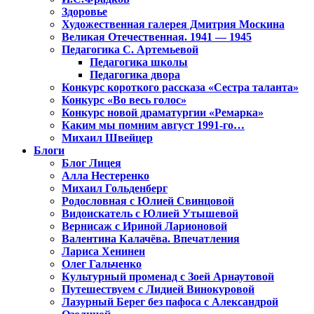
Здоровье
Художественная галерея Дмитрия Москина
Великая Отечественная. 1941 — 1945
Педагогика С. Артемьевой
Педагогика школы
Педагогика двора
Конкурс короткого рассказа «Сестра таланта»
Конкурс «Во весь голос»
Конкурс новой драматургии «Ремарка»
Каким мы помним август 1991-го…
Михаил Швейцер
Блоги
Блог Лицея
Алла Нестеренко
Михаил Гольденберг
Родословная с Юлией Свинцовой
Видоискатель с Юлией Утышевой
Вернисаж с Ириной Ларионовой
Валентина Калачёва. Впечатления
Лариса Хенинен
Олег Гальченко
Культурный променад с Зоей Арнаутовой
Путешествуем с Лидией Винокуровой
Лазурный Берег без пафоса с Александрой