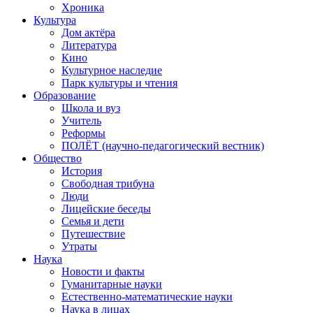
Хроника
Культура
Дом актёра
Литература
Кино
Культурное наследие
Парк культуры и чтения
Образование
Школа и вуз
Учитель
Реформы
ПОЛЁТ (научно-педагогический вестник)
Общество
История
Свободная трибуна
Люди
Лицейские беседы
Семья и дети
Путешествие
Утраты
Наука
Новости и факты
Гуманитарные науки
Естественно-математические науки
Наука в лицах