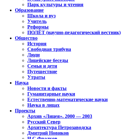
Парк культуры и чтения
Образование
Школа и вуз
Учитель
Реформы
ПОЛЁТ (научно-педагогический вестник)
Общество
История
Свободная трибуна
Люди
Лицейские беседы
Семья и дети
Путешествие
Утраты
Наука
Новости и факты
Гуманитарные науки
Естественно-математические науки
Наука в лицах
Проекты
Архив «Лицея». 2000 — 2003
Русский Север
Архитектура Петрозаводска
Дмитрий Новиков
И.С.Фрадков