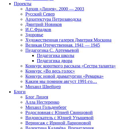
Проекты
Архив «Лицея». 2000 — 2003
Русский Север
Архитектура Петрозаводска
Дмитрий Новиков
И.С.Фрадков
Здоровье
Художественная галерея Дмитрия Москина
Великая Отечественная. 1941 — 1945
Педагогика С. Артемьевой
Педагогика школы
Педагогика двора
Конкурс короткого рассказа «Сестра таланта»
Конкурс «Во весь голос»
Конкурс новой драматургии «Ремарка»
Каким мы помним август 1991-го…
Михаил Швейцер
Блоги
Блог Лицея
Алла Нестеренко
Михаил Гольденберг
Родословная с Юлией Свинцовой
Видоискатель с Юлией Утышевой
Вернисаж с Ириной Ларионовой
Валентина Калачёва. Впечатления