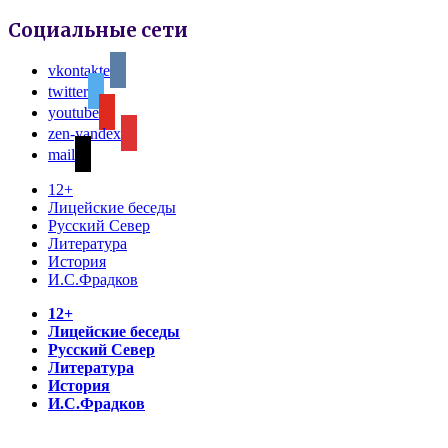
Социальные сети
vkontakte
twitter
youtube
zen-yandex
mail
12+
Лицейские беседы
Русский Север
Литература
История
И.С.Фрадков
12+
Лицейские беседы
Русский Север
Литература
История
И.С.Фрадков