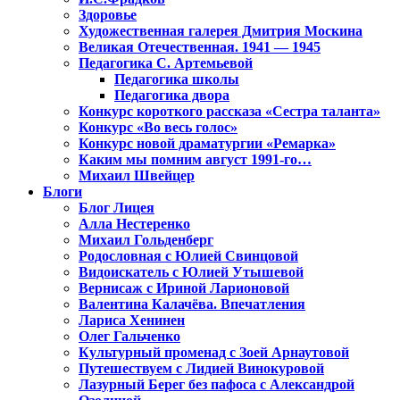
Здоровье
Художественная галерея Дмитрия Москина
Великая Отечественная. 1941 — 1945
Педагогика С. Артемьевой
Педагогика школы
Педагогика двора
Конкурс короткого рассказа «Сестра таланта»
Конкурс «Во весь голос»
Конкурс новой драматургии «Ремарка»
Каким мы помним август 1991-го…
Михаил Швейцер
Блоги
Блог Лицея
Алла Нестеренко
Михаил Гольденберг
Родословная с Юлией Свинцовой
Видоискатель с Юлией Утышевой
Вернисаж с Ириной Ларионовой
Валентина Калачёва. Впечатления
Лариса Хенинен
Олег Гальченко
Культурный променад с Зоей Арнаутовой
Путешествуем с Лидией Винокуровой
Лазурный Берег без пафоса с Александрой