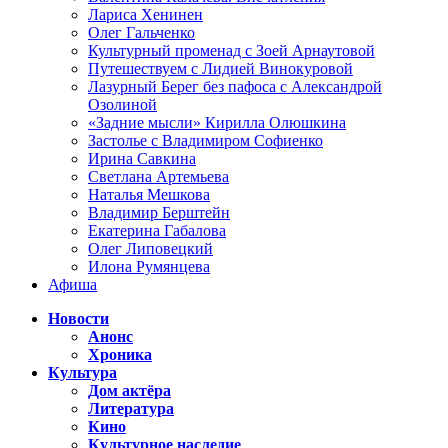
Лариса Хенинен
Олег Гальченко
Культурный променад с Зоей Арнаутовой
Путешествуем с Лидией Винокуровой
Лазурный Берег без пафоса с Александрой
Озолиной
«Задние мысли» Кирилла Олюшкина
Застолье с Владимиром Софиенко
Ирина Савкина
Светлана Артемьева
Наталья Мешкова
Владимир Берштейн
Екатерина Габалова
Олег Липовецкий
Илона Румянцева
Афиша
Новости
Анонс
Хроника
Культура
Дом актёра
Литература
Кино
Культурное наследие