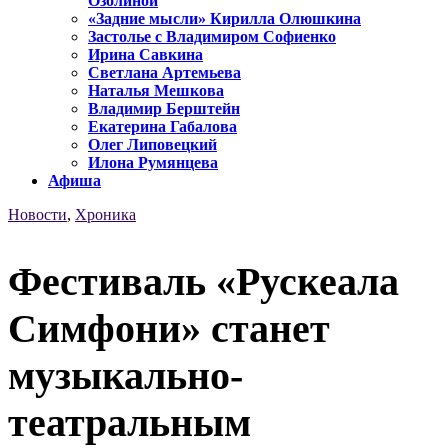
Озолиной
«Задние мысли» Кирилла Олюшкина
Застолье с Владимиром Софиенко
Ирина Савкина
Светлана Артемьева
Наталья Мешкова
Владимир Берштейн
Екатерина Габалова
Олег Липовецкий
Илона Румянцева
Афиша
Новости
,
Хроника
Фестиваль «Рускеала
Симфони» станет
музыкально-
театральным