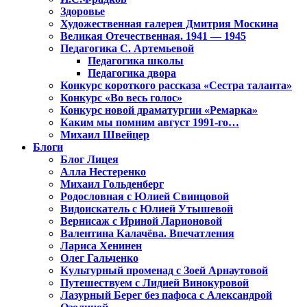
Здоровье
Художественная галерея Дмитрия Москина
Великая Отечественная. 1941 — 1945
Педагогика С. Артемьевой
Педагогика школы
Педагогика двора
Конкурс короткого рассказа «Сестра таланта»
Конкурс «Во весь голос»
Конкурс новой драматургии «Ремарка»
Каким мы помним август 1991-го…
Михаил Швейцер
Блоги
Блог Лицея
Алла Нестеренко
Михаил Гольденберг
Родословная с Юлией Свинцовой
Видоискатель с Юлией Утышевой
Вернисаж с Ириной Ларионовой
Валентина Калачёва. Впечатления
Лариса Хенинен
Олег Гальченко
Культурный променад с Зоей Арнаутовой
Путешествуем с Лидией Винокуровой
Лазурный Берег без пафоса с Александрой