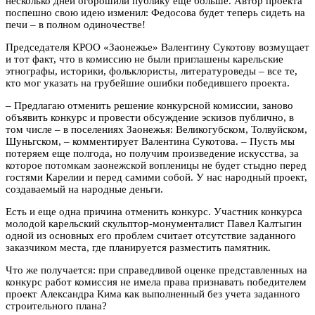
несколько дней огорошили публику еще больше. Автор проекта
поспешно свою идею изменил: Федосова будет теперь сидеть на
печи – в полном одиночестве!
Председателя КРОО «Заонежье» Валентину Сукотову возмущает
и тот факт, что в комиссию не были приглашены карельские
этнографы, историки, фольклористы, литературоведы – все те,
кто мог указать на грубейшие ошибки победившего проекта.
– Предлагаю отменить решение конкурсной комиссии, заново
объявить конкурс и провести обсуждение эскизов публично, в
том числе – в поселениях Заонежья: Великогубском, Толвуйском,
Шуньгском, – комментирует Валентина Сукотова. – Пусть мы
потеряем еще полгода, но получим произведение искусства, за
которое потомкам заонежской вопленицы не будет стыдно перед
гостями Карелии и перед самими собой. У нас народный проект,
создаваемый на народные деньги.
Есть и еще одна причина отменить конкурс. Участник конкурса
молодой карельский скульптор-монументалист Павел Калтыгин
одной из основных его проблем считает отсутствие заданного
заказчиком места, где планируется разместить памятник.
Что же получается: при справедливой оценке представленных на
конкурс работ комиссия не имела права признавать победителем
проект Александра Кима как выполненный без учета заданного
строительного плана?