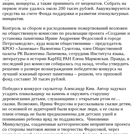
акции, концерты, а также принимать от меценатов. Собрать на
первом этапе удалось около 200 тысяч рублей. Аккумулируются
средства на счете Фонда поддержки и развития этнокультурных
инициатив.
Контроль за сбором и расходованием пожертвований возложен
на общественную комиссию по реализации проекта «Создание и
установка памятника Ирине Андреевне Федосовой в городе
Петрозаводске», куда вошли общественники – председатель
КРОО «Заонежье» Валентина Сукотова, член Общественной
палаты РК Валентина Лапичкова, сотрудник Института языка,
литературы и истории КарНЦ РАН Елена Марковская. Правда, в
последний раз комиссия собиралась год назад, чтобы утвердить
решение о размере вознаграждения победителю конкурса на
лучший эскизный проект памятника – решили, что призовой
фонд составит 30 тысяч рублей.
Победил в конкурсе скульптор Александр Ким. Автор задумал
усадить плакальщицу на камень и окружить старушку
деревенскими детьми, слушающими с открытым ртом ее…
сказки. Возможно, Ирина Федосова и рассказывала сказки детям,
но основной ее аудиторией были взрослые люди, а ее сказы и
плачи отнюдь не были предназначены для детских ушей и
пониманию ребенка вряд ли поддавались. Чиновники
Минкультуры, озадаченные категорическим неприятием проекта
со стороны знатоков жизни и творчества Федосовой, через