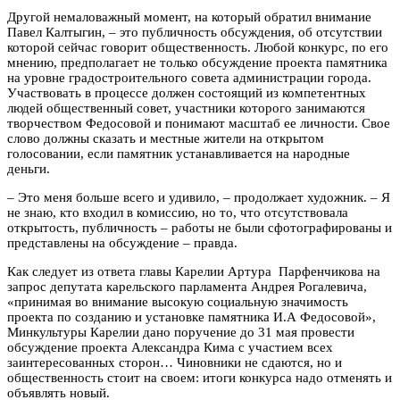
Другой немаловажный момент, на который обратил внимание
Павел Калтыгин, – это публичность обсуждения, об отсутствии
которой сейчас говорит общественность. Любой конкурс, по его
мнению, предполагает не только обсуждение проекта памятника
на уровне градостроительного совета администрации города.
Участвовать в процессе должен состоящий из компетентных
людей общественный совет, участники которого занимаются
творчеством Федосовой и понимают масштаб ее личности. Свое
слово должны сказать и местные жители на открытом
голосовании, если памятник устанавливается на народные
деньги.
– Это меня больше всего и удивило, – продолжает художник. – Я
не знаю, кто входил в комиссию, но то, что отсутствовала
открытость, публичность – работы не были сфотографированы и
представлены на обсуждение – правда.
Как следует из ответа главы Карелии Артура Парфенчикова на
запрос депутата карельского парламента Андрея Рогалевича,
«принимая во внимание высокую социальную значимость
проекта по созданию и установке памятника И.А Федосовой»,
Минкультуры Карелии дано поручение до 31 мая провести
обсуждение проекта Александра Кима с участием всех
заинтересованных сторон… Чиновники не сдаются, но и
общественность стоит на своем: итоги конкурса надо отменять и
объявлять новый.