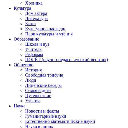
Хроника
Культура
Дом актёра
Литература
Кино
Культурное наследие
Парк культуры и чтения
Образование
Школа и вуз
Учитель
Реформы
ПОЛЁТ (научно-педагогический вестник)
Общество
История
Свободная трибуна
Люди
Лицейские беседы
Семья и дети
Путешествие
Утраты
Наука
Новости и факты
Гуманитарные науки
Естественно-математические науки
Наука в лицах