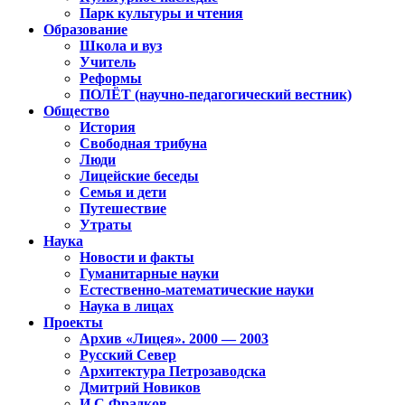
Парк культуры и чтения
Образование
Школа и вуз
Учитель
Реформы
ПОЛЁТ (научно-педагогический вестник)
Общество
История
Свободная трибуна
Люди
Лицейские беседы
Семья и дети
Путешествие
Утраты
Наука
Новости и факты
Гуманитарные науки
Естественно-математические науки
Наука в лицах
Проекты
Архив «Лицея». 2000 — 2003
Русский Север
Архитектура Петрозаводска
Дмитрий Новиков
И.С.Фрадков