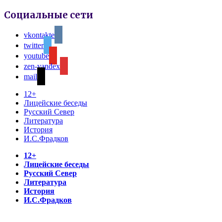
Социальные сети
vkontakte
twitter
youtube
zen-yandex
mail
12+
Лицейские беседы
Русский Север
Литература
История
И.С.Фрадков
12+
Лицейские беседы
Русский Север
Литература
История
И.С.Фрадков