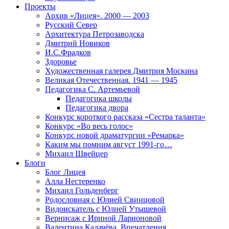
Проекты
Архив «Лицея». 2000 — 2003
Русский Север
Архитектура Петрозаводска
Дмитрий Новиков
И.С.Фрадков
Здоровье
Художественная галерея Дмитрия Москина
Великая Отечественная. 1941 — 1945
Педагогика С. Артемьевой
Педагогика школы
Педагогика двора
Конкурс короткого рассказа «Сестра таланта»
Конкурс «Во весь голос»
Конкурс новой драматургии «Ремарка»
Каким мы помним август 1991-го…
Михаил Швейцер
Блоги
Блог Лицея
Алла Нестеренко
Михаил Гольденберг
Родословная с Юлией Свинцовой
Видоискатель с Юлией Утышевой
Вернисаж с Ириной Ларионовой
Валентина Калачёва. Впечатления