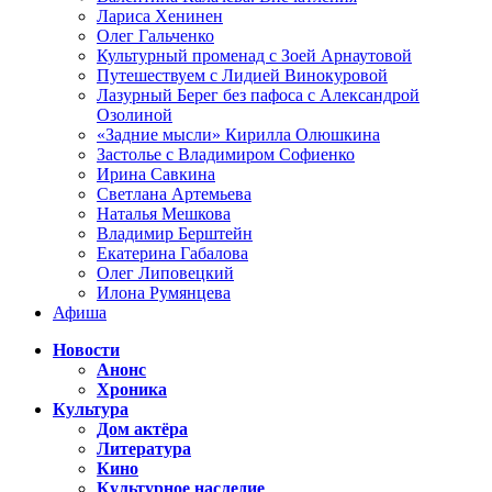
Лариса Хенинен
Олег Гальченко
Культурный променад с Зоей Арнаутовой
Путешествуем с Лидией Винокуровой
Лазурный Берег без пафоса с Александрой
Озолиной
«Задние мысли» Кирилла Олюшкина
Застолье с Владимиром Софиенко
Ирина Савкина
Светлана Артемьева
Наталья Мешкова
Владимир Берштейн
Екатерина Габалова
Олег Липовецкий
Илона Румянцева
Афиша
Новости
Анонс
Хроника
Культура
Дом актёра
Литература
Кино
Культурное наследие