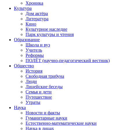
Хроника
Культура
Дом актёра
Литература
Кино
Культурное наследие
Парк культуры и чтения
Образование
Школа и вуз
Учитель
Реформы
ПОЛЁТ (научно-педагогический вестник)
Общество
История
Свободная трибуна
Люди
Лицейские беседы
Семья и дети
Путешествие
Утраты
Наука
Новости и факты
Гуманитарные науки
Естественно-математические науки
Наука в лицах