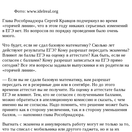
Фото: www.idelreal.org
Глава Рособрнадзора Сергей Кравцов подчеркнул во время
«горячей линии», что в этом году никаких серьезных изменений
в ЕГЭ нет. Но вопросов по порядку проведения было очень
много.
Что будет, если не сдал базовую математику? Сколько лет
действуют результаты ЕГЭ? Кому разрешат пересдать экзамены?
Влияют ли баллы ЕГЭ на оценку в аттестате? Как быть, если не
согласен с баллами? Кому разрешат записаться на ЕГЭ прямо
сегодня? Все эти вопросы задавали выпускники и их родители на
«горячей линии».
— Если вы не сдали базовую математику, вам разрешат
пересдать ее в резервные дни или в сентябре. Но до этого
времени аттестат вы не получите. На оценку в аттестате баллы
ЕГЭ не влияют. Тем, кто не согласен с полученными баллами,
можно обратиться в апелляционную комиссию и сказать, с чем
именно вы не согласны. Надо помнить, что решение может быть
принято как в сторону увеличения, так и в сторону уменьшения
баллов, — напомнил глава Рособрнадзора.
Выгнать с экзамена и аннулировать работу могут не только за то,
что ты списал с мобильника или другого гаджета, но и за их