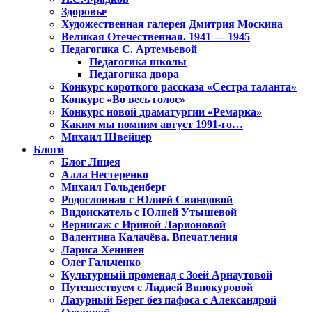
Здоровье
Художественная галерея Дмитрия Москина
Великая Отечественная. 1941 — 1945
Педагогика С. Артемьевой
Педагогика школы
Педагогика двора
Конкурс короткого рассказа «Сестра таланта»
Конкурс «Во весь голос»
Конкурс новой драматургии «Ремарка»
Каким мы помним август 1991-го…
Михаил Швейцер
Блоги
Блог Лицея
Алла Нестеренко
Михаил Гольденберг
Родословная с Юлией Свинцовой
Видоискатель с Юлией Утышевой
Вернисаж с Ириной Ларионовой
Валентина Калачёва. Впечатления
Лариса Хенинен
Олег Гальченко
Культурный променад с Зоей Арнаутовой
Путешествуем с Лидией Винокуровой
Лазурный Берег без пафоса с Александрой