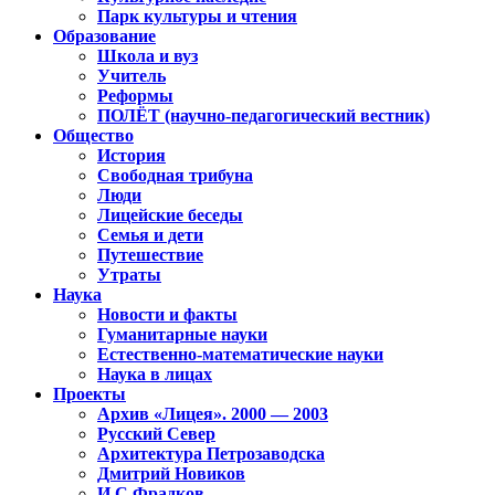
Парк культуры и чтения
Образование
Школа и вуз
Учитель
Реформы
ПОЛЁТ (научно-педагогический вестник)
Общество
История
Свободная трибуна
Люди
Лицейские беседы
Семья и дети
Путешествие
Утраты
Наука
Новости и факты
Гуманитарные науки
Естественно-математические науки
Наука в лицах
Проекты
Архив «Лицея». 2000 — 2003
Русский Север
Архитектура Петрозаводска
Дмитрий Новиков
И.С.Фрадков