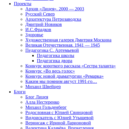
Проекты
Архив «Лицея». 2000 — 2003
Русский Север
Архитектура Петрозаводска
Дмитрий Новиков
И.С.Фрадков
Здоровье
Художественная галерея Дмитрия Москина
Великая Отечественная. 1941 — 1945
Педагогика С. Артемьевой
Педагогика школы
Педагогика двора
Конкурс короткого рассказа «Сестра таланта»
Конкурс «Во весь голос»
Конкурс новой драматургии «Ремарка»
Каким мы помним август 1991-го…
Михаил Швейцер
Блоги
Блог Лицея
Алла Нестеренко
Михаил Гольденберг
Родословная с Юлией Свинцовой
Видоискатель с Юлией Утышевой
Вернисаж с Ириной Ларионовой
Валентина Калачёва. Впечатления