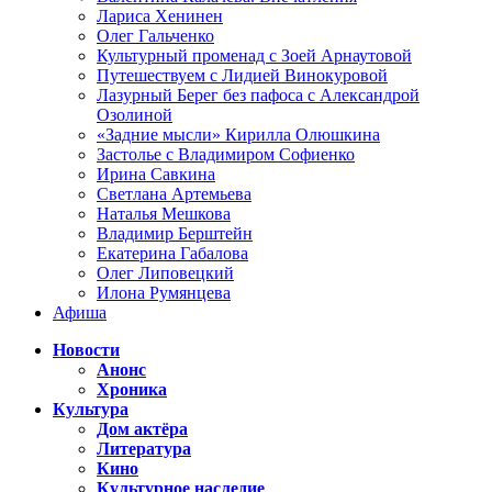
Лариса Хенинен
Олег Гальченко
Культурный променад с Зоей Арнаутовой
Путешествуем с Лидией Винокуровой
Лазурный Берег без пафоса с Александрой
Озолиной
«Задние мысли» Кирилла Олюшкина
Застолье с Владимиром Софиенко
Ирина Савкина
Светлана Артемьева
Наталья Мешкова
Владимир Берштейн
Екатерина Габалова
Олег Липовецкий
Илона Румянцева
Афиша
Новости
Анонс
Хроника
Культура
Дом актёра
Литература
Кино
Культурное наследие