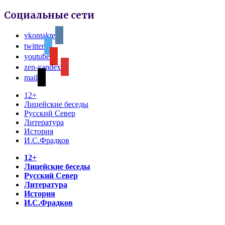
Социальные сети
vkontakte
twitter
youtube
zen-yandex
mail
12+
Лицейские беседы
Русский Север
Литература
История
И.С.Фрадков
12+
Лицейские беседы
Русский Север
Литература
История
И.С.Фрадков