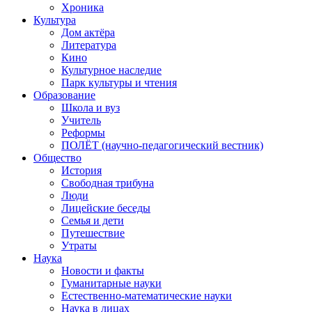
Хроника
Культура
Дом актёра
Литература
Кино
Культурное наследие
Парк культуры и чтения
Образование
Школа и вуз
Учитель
Реформы
ПОЛЁТ (научно-педагогический вестник)
Общество
История
Свободная трибуна
Люди
Лицейские беседы
Семья и дети
Путешествие
Утраты
Наука
Новости и факты
Гуманитарные науки
Естественно-математические науки
Наука в лицах