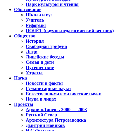
Парк культуры и чтения
Образование
Школа и вуз
Учитель
Реформы
ПОЛЁТ (научно-педагогический вестник)
Общество
История
Свободная трибуна
Люди
Лицейские беседы
Семья и дети
Путешествие
Утраты
Наука
Новости и факты
Гуманитарные науки
Естественно-математические науки
Наука в лицах
Проекты
Архив «Лицея». 2000 — 2003
Русский Север
Архитектура Петрозаводска
Дмитрий Новиков
И.С.Фрадков