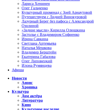
Лариса Хенинен
Олег Гальченко
Культурный променад с Зоей Арнаутовой
Путешествуем с Лидией Винокуровой
Лазурный Берег без пафоса с Александрой
Озолиной
«Задние мысли» Кирилла Олюшкина
Застолье с Владимиром Софиенко
Ирина Савкина
Светлана Артемьева
Наталья Мешкова
Владимир Берштейн
Екатерина Габалова
Олег Липовецкий
Илона Румянцева
Афиша
Новости
Анонс
Хроника
Культура
Дом актёра
Литература
Кино
Культурное наследие