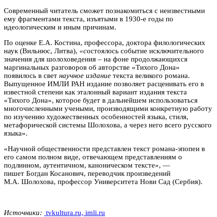
Современный читатель сможет познакомиться с неизвестными
ему фрагментами текста, изъятыми в 1930-е годы по
идеологическим и иным причинам.
По оценке Е.А. Костина, профессора, доктора филологических
наук (Вильнюс, Литва),
«с
остоялось событие исключительного
значения для шолоховедения – на фоне продолжающихся
маргинальных разговоров об авторстве «Тихого Дона»
появилось в свет
научное издание
текста великого романа.
Выпущенное ИМЛИ РАН издание позволяет расценивать его в
известной степени как эталонный вариант издания текста
«Тихого Дона», которое будет в дальнейшем использоваться
многочисленными учеными, производящими конкретную работу
по изучению художественных особенностей языка, стиля,
метафорической системы Шолохова, а через него всего русского
языка».
«Научной общественности представлен текст романа-эпопеи в
его самом полном виде, отвечающем представлениям о
подлинном, аутентичном, каноническом тексте», —
пишет Богдан Косанович, переводчик произведений
М.А. Шолохова, профессор Университета Нови Сад (Сербия).
Источники:
tvkultura.ru,
imli.ru