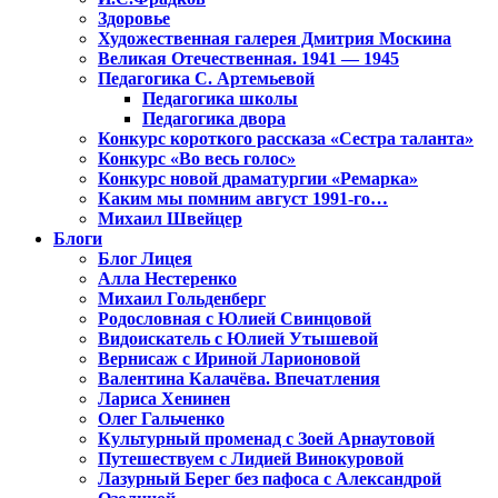
Здоровье
Художественная галерея Дмитрия Москина
Великая Отечественная. 1941 — 1945
Педагогика С. Артемьевой
Педагогика школы
Педагогика двора
Конкурс короткого рассказа «Сестра таланта»
Конкурс «Во весь голос»
Конкурс новой драматургии «Ремарка»
Каким мы помним август 1991-го…
Михаил Швейцер
Блоги
Блог Лицея
Алла Нестеренко
Михаил Гольденберг
Родословная с Юлией Свинцовой
Видоискатель с Юлией Утышевой
Вернисаж с Ириной Ларионовой
Валентина Калачёва. Впечатления
Лариса Хенинен
Олег Гальченко
Культурный променад с Зоей Арнаутовой
Путешествуем с Лидией Винокуровой
Лазурный Берег без пафоса с Александрой