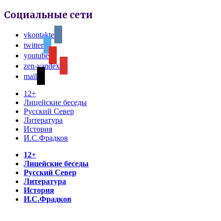
Социальные сети
vkontakte
twitter
youtube
zen-yandex
mail
12+
Лицейские беседы
Русский Север
Литература
История
И.С.Фрадков
12+
Лицейские беседы
Русский Север
Литература
История
И.С.Фрадков