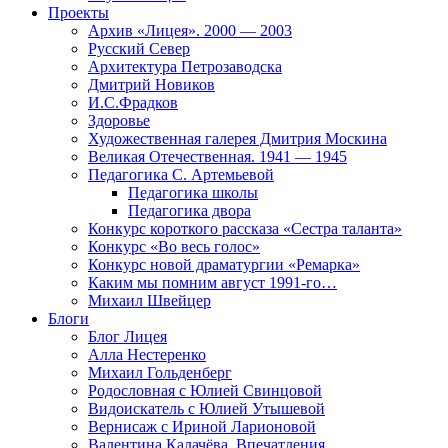
Проекты
Архив «Лицея». 2000 — 2003
Русский Север
Архитектура Петрозаводска
Дмитрий Новиков
И.С.Фрадков
Здоровье
Художественная галерея Дмитрия Москина
Великая Отечественная. 1941 — 1945
Педагогика С. Артемьевой
Педагогика школы
Педагогика двора
Конкурс короткого рассказа «Сестра таланта»
Конкурс «Во весь голос»
Конкурс новой драматургии «Ремарка»
Каким мы помним август 1991-го…
Михаил Швейцер
Блоги
Блог Лицея
Алла Нестеренко
Михаил Гольденберг
Родословная с Юлией Свинцовой
Видоискатель с Юлией Утышевой
Вернисаж с Ириной Ларионовой
Валентина Калачёва. Впечатления