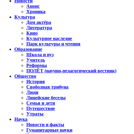
Новости
Анонс
Хроника
Культура
Дом актёра
Литература
Кино
Культурное наследие
Парк культуры и чтения
Образование
Школа и вуз
Учитель
Реформы
ПОЛЁТ (научно-педагогический вестник)
Общество
История
Свободная трибуна
Люди
Лицейские беседы
Семья и дети
Путешествие
Утраты
Наука
Новости и факты
Гуманитарные науки