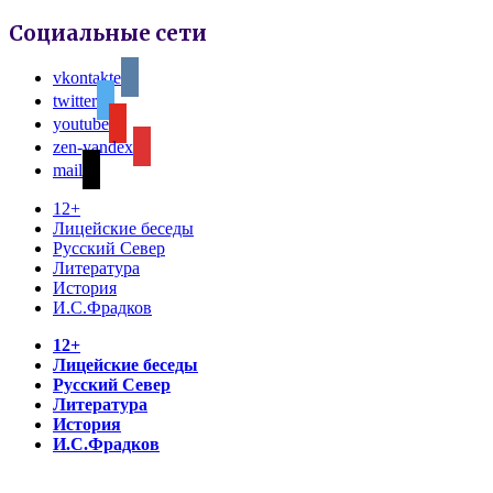
Социальные сети
vkontakte
twitter
youtube
zen-yandex
mail
12+
Лицейские беседы
Русский Север
Литература
История
И.С.Фрадков
12+
Лицейские беседы
Русский Север
Литература
История
И.С.Фрадков