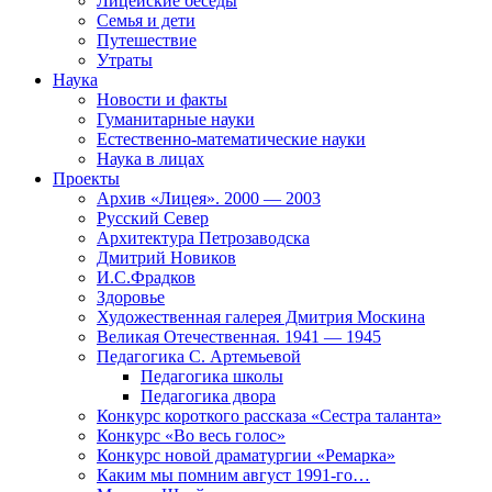
Лицейские беседы
Семья и дети
Путешествие
Утраты
Наука
Новости и факты
Гуманитарные науки
Естественно-математические науки
Наука в лицах
Проекты
Архив «Лицея». 2000 — 2003
Русский Север
Архитектура Петрозаводска
Дмитрий Новиков
И.С.Фрадков
Здоровье
Художественная галерея Дмитрия Москина
Великая Отечественная. 1941 — 1945
Педагогика С. Артемьевой
Педагогика школы
Педагогика двора
Конкурс короткого рассказа «Сестра таланта»
Конкурс «Во весь голос»
Конкурс новой драматургии «Ремарка»
Каким мы помним август 1991-го…