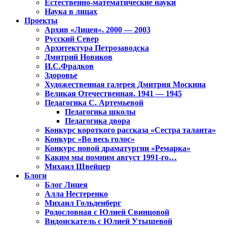
Естественно-математические науки
Наука в лицах
Проекты
Архив «Лицея». 2000 — 2003
Русский Север
Архитектура Петрозаводска
Дмитрий Новиков
И.С.Фрадков
Здоровье
Художественная галерея Дмитрия Москина
Великая Отечественная. 1941 — 1945
Педагогика С. Артемьевой
Педагогика школы
Педагогика двора
Конкурс короткого рассказа «Сестра таланта»
Конкурс «Во весь голос»
Конкурс новой драматургии «Ремарка»
Каким мы помним август 1991-го…
Михаил Швейцер
Блоги
Блог Лицея
Алла Нестеренко
Михаил Гольденберг
Родословная с Юлией Свинцовой
Видоискатель с Юлией Утышевой