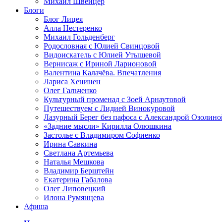
Михаил Швейцер
Блоги
Блог Лицея
Алла Нестеренко
Михаил Гольденберг
Родословная с Юлией Свинцовой
Видоискатель с Юлией Утышевой
Вернисаж с Ириной Ларионовой
Валентина Калачёва. Впечатления
Лариса Хенинен
Олег Гальченко
Культурный променад с Зоей Арнаутовой
Путешествуем с Лидией Винокуровой
Лазурный Берег без пафоса с Александрой Озолино
«Задние мысли» Кирилла Олюшкина
Застолье с Владимиром Софиенко
Ирина Савкина
Светлана Артемьева
Наталья Мешкова
Владимир Берштейн
Екатерина Габалова
Олег Липовецкий
Илона Румянцева
Афиша