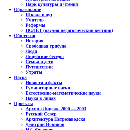
Парк культуры и чтения
Образование
Школа и вуз
Учитель
Реформы
ПОЛЁТ (научно-педагогический вестник)
Общество
История
Свободная трибуна
Люди
Лицейские беседы
Семья и дети
Путешествие
Утраты
Наука
Новости и факты
Гуманитарные науки
Естественно-математические науки
Наука в лицах
Проекты
Архив «Лицея». 2000 — 2003
Русский Север
Архитектура Петрозаводска
Дмитрий Новиков
И.С.Фрадков