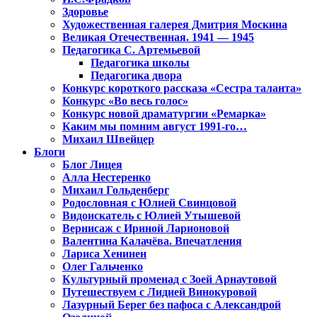
Здоровье
Художественная галерея Дмитрия Москина
Великая Отечественная. 1941 — 1945
Педагогика С. Артемьевой
Педагогика школы
Педагогика двора
Конкурс короткого рассказа «Сестра таланта»
Конкурс «Во весь голос»
Конкурс новой драматургии «Ремарка»
Каким мы помним август 1991-го…
Михаил Швейцер
Блоги
Блог Лицея
Алла Нестеренко
Михаил Гольденберг
Родословная с Юлией Свинцовой
Видоискатель с Юлией Утышевой
Вернисаж с Ириной Ларионовой
Валентина Калачёва. Впечатления
Лариса Хенинен
Олег Гальченко
Культурный променад с Зоей Арнаутовой
Путешествуем с Лидией Винокуровой
Лазурный Берег без пафоса с Александрой