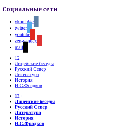
Социальные сети
vkontakte
twitter
youtube
zen-yandex
mail
12+
Лицейские беседы
Русский Север
Литература
История
И.С.Фрадков
12+
Лицейские беседы
Русский Север
Литература
История
И.С.Фрадков