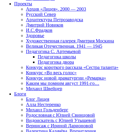
Проекты
Архив «Лицея». 2000 — 2003
Русский Север
Архитектура Петрозаводска
Дмитрий Новиков
И.С.Фрадков
Здоровье
Художественная галерея Дмитрия Москина
Великая Отечественная. 1941 — 1945
Педагогика С. Артемьевой
Педагогика школы
Педагогика двора
Конкурс короткого рассказа «Сестра таланта»
Конкурс «Во весь голос»
Конкурс новой драматургии «Ремарка»
Каким мы помним август 1991-го…
Михаил Швейцер
Блоги
Блог Лицея
Алла Нестеренко
Михаил Гольденберг
Родословная с Юлией Свинцовой
Видоискатель с Юлией Утышевой
Вернисаж с Ириной Ларионовой
Валентина Калачёва. Впечатления