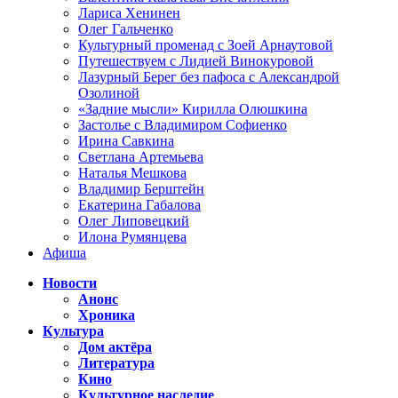
Лариса Хенинен
Олег Гальченко
Культурный променад с Зоей Арнаутовой
Путешествуем с Лидией Винокуровой
Лазурный Берег без пафоса с Александрой
Озолиной
«Задние мысли» Кирилла Олюшкина
Застолье с Владимиром Софиенко
Ирина Савкина
Светлана Артемьева
Наталья Мешкова
Владимир Берштейн
Екатерина Габалова
Олег Липовецкий
Илона Румянцева
Афиша
Новости
Анонс
Хроника
Культура
Дом актёра
Литература
Кино
Культурное наследие