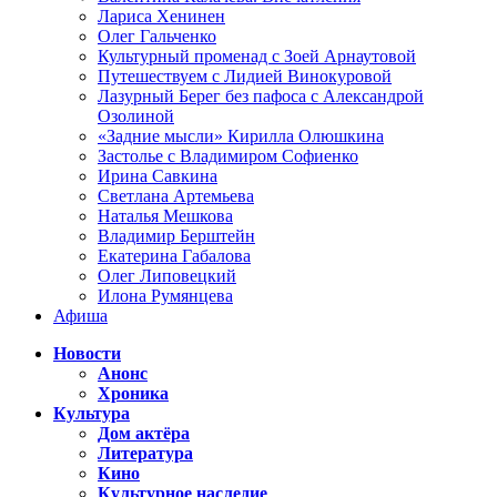
Лариса Хенинен
Олег Гальченко
Культурный променад с Зоей Арнаутовой
Путешествуем с Лидией Винокуровой
Лазурный Берег без пафоса с Александрой
Озолиной
«Задние мысли» Кирилла Олюшкина
Застолье с Владимиром Софиенко
Ирина Савкина
Светлана Артемьева
Наталья Мешкова
Владимир Берштейн
Екатерина Габалова
Олег Липовецкий
Илона Румянцева
Афиша
Новости
Анонс
Хроника
Культура
Дом актёра
Литература
Кино
Культурное наследие