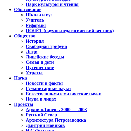
Парк культуры и чтения
Образование
Школа и вуз
Учитель
Реформы
ПОЛЁТ (научно-педагогический вестник)
Общество
История
Свободная трибуна
Люди
Лицейские беседы
Семья и дети
Путешествие
Утраты
Наука
Новости и факты
Гуманитарные науки
Естественно-математические науки
Наука в лицах
Проекты
Архив «Лицея». 2000 — 2003
Русский Север
Архитектура Петрозаводска
Дмитрий Новиков
И.С.Фрадков