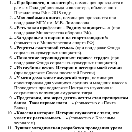
«Я доброволец, я волонтер!»
, номинация проводится в
рамках Года добровольца и волонтера, объявленного
Президентом РФ в 2018 году.
«Моя любимая книга»
, номинация проводится при
поддержке МГУ им. М.В. Ломоносова
«Есть такая профессия – Родину защищать…»
(при
поддержке Министерства обороны РФ).
«За здоровьем в парки и на спортплощадки!»
(совместно с Министерством спорта РФ)
«Рецепты счастливой семьи»
(при поддержке Фонда
социально-культурных инициатив).
«Поколение неравнодушных: горячее сердце»
(при
поддержке Фонда социально-культурных инициатив).
«Из глубины веков. Истории и легенды моей семьи»
(при поддержке Союза писателей России).
«У меня дома живет амурский тигр»
, номинация
ориентирована для учащихся средних и младших классов.
Проводится при поддержке Центра по изучению и
сохранению популяции амурского тигра.
«Представим, что через десять лет ты стал президентом
банка. Твои первые шаги…»
(совместно с «Почта
Банк»).
«Классная история. Истории случаются с теми, кто
умеет их рассказывать…»
(совместно с Классным
журналом).
Лучшая методическая разработка проведения урока