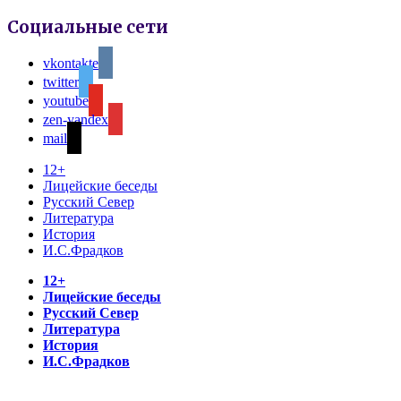
Социальные сети
vkontakte
twitter
youtube
zen-yandex
mail
12+
Лицейские беседы
Русский Север
Литература
История
И.С.Фрадков
12+
Лицейские беседы
Русский Север
Литература
История
И.С.Фрадков