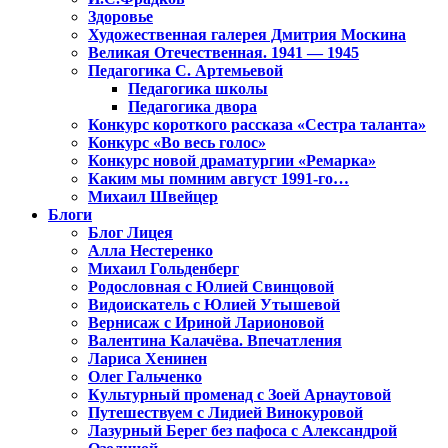
Здоровье
Художественная галерея Дмитрия Москина
Великая Отечественная. 1941 — 1945
Педагогика С. Артемьевой
Педагогика школы
Педагогика двора
Конкурс короткого рассказа «Сестра таланта»
Конкурс «Во весь голос»
Конкурс новой драматургии «Ремарка»
Каким мы помним август 1991-го…
Михаил Швейцер
Блоги
Блог Лицея
Алла Нестеренко
Михаил Гольденберг
Родословная с Юлией Свинцовой
Видоискатель с Юлией Утышевой
Вернисаж с Ириной Ларионовой
Валентина Калачёва. Впечатления
Лариса Хенинен
Олег Гальченко
Культурный променад с Зоей Арнаутовой
Путешествуем с Лидией Винокуровой
Лазурный Берег без пафоса с Александрой