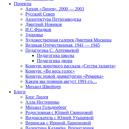
Проекты
Архив «Лицея». 2000 — 2003
Русский Север
Архитектура Петрозаводска
Дмитрий Новиков
И.С.Фрадков
Здоровье
Художественная галерея Дмитрия Москина
Великая Отечественная. 1941 — 1945
Педагогика С. Артемьевой
Педагогика школы
Педагогика двора
Конкурс короткого рассказа «Сестра таланта»
Конкурс «Во весь голос»
Конкурс новой драматургии «Ремарка»
Каким мы помним август 1991-го…
Михаил Швейцер
Блоги
Блог Лицея
Алла Нестеренко
Михаил Гольденберг
Родословная с Юлией Свинцовой
Видоискатель с Юлией Утышевой
Вернисаж с Ириной Ларионовой
Валентина Калачёва. Впечатления