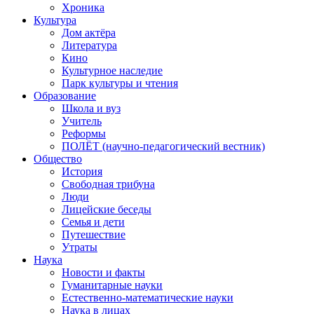
Хроника
Культура
Дом актёра
Литература
Кино
Культурное наследие
Парк культуры и чтения
Образование
Школа и вуз
Учитель
Реформы
ПОЛЁТ (научно-педагогический вестник)
Общество
История
Свободная трибуна
Люди
Лицейские беседы
Семья и дети
Путешествие
Утраты
Наука
Новости и факты
Гуманитарные науки
Естественно-математические науки
Наука в лицах