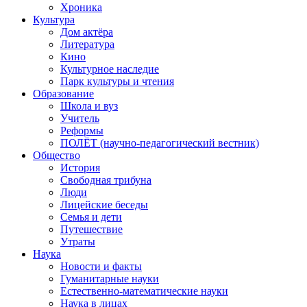
Хроника
Культура
Дом актёра
Литература
Кино
Культурное наследие
Парк культуры и чтения
Образование
Школа и вуз
Учитель
Реформы
ПОЛЁТ (научно-педагогический вестник)
Общество
История
Свободная трибуна
Люди
Лицейские беседы
Семья и дети
Путешествие
Утраты
Наука
Новости и факты
Гуманитарные науки
Естественно-математические науки
Наука в лицах