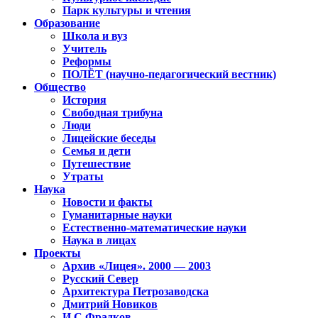
Парк культуры и чтения
Образование
Школа и вуз
Учитель
Реформы
ПОЛЁТ (научно-педагогический вестник)
Общество
История
Свободная трибуна
Люди
Лицейские беседы
Семья и дети
Путешествие
Утраты
Наука
Новости и факты
Гуманитарные науки
Естественно-математические науки
Наука в лицах
Проекты
Архив «Лицея». 2000 — 2003
Русский Север
Архитектура Петрозаводска
Дмитрий Новиков
И.С.Фрадков