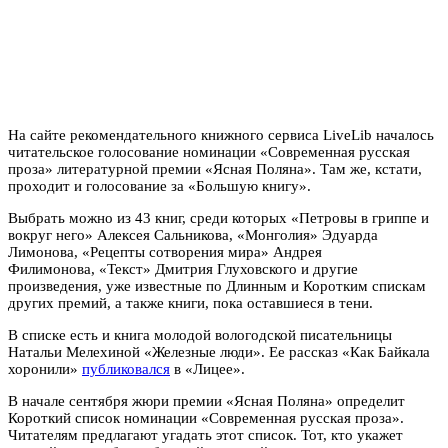
На сайте рекомендательного книжного сервиса LiveLib началось
читательское голосование номинации «Современная русская
проза» литературной премии «Ясная Поляна». Там же, кстати,
проходит и голосование за «Большую книгу».
Выбрать можно из 43 книг, среди которых «Петровы в гриппе и
вокруг него» Алексея Сальникова, «Монголия» Эдуарда
Лимонова, «Рецепты сотворения мира» Андрея
Филимонова, «Текст» Дмитрия Глуховского и другие
произведения, уже известные по Длинным и Коротким спискам
других премий, а также книги, пока оставшиеся в тени.
В списке есть и книга молодой вологодской писательницы
Натальи Мелехиной «Железные люди». Ее рассказ «Как Байкала
хоронили»
публиковался
в «Лицее».
В начале сентября жюри премии «Ясная Поляна» определит
Короткий список номинации «Современная русская проза».
Читателям предлагают угадать этот список. Тот, кто укажет