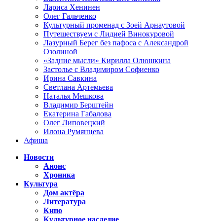
Лариса Хенинен
Олег Гальченко
Культурный променад с Зоей Арнаутовой
Путешествуем с Лидией Винокуровой
Лазурный Берег без пафоса с Александрой
Озолиной
«Задние мысли» Кирилла Олюшкина
Застолье с Владимиром Софиенко
Ирина Савкина
Светлана Артемьева
Наталья Мешкова
Владимир Берштейн
Екатерина Габалова
Олег Липовецкий
Илона Румянцева
Афиша
Новости
Анонс
Хроника
Культура
Дом актёра
Литература
Кино
Культурное наследие