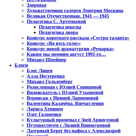
Здоровье
Художественная галерея Дмитрия Москина
Великая Отечественная. 1941 — 1945
Педагогика С. Артемьевой
Педагогика школы
Педагогика двора
Конкурс короткого рассказа «Сестра таланта»
Конкурс «Во весь голос»
Конкурс новой драматургии «Ремарка»
Каким мы помним август 1991-го…
Михаил Швейцер
Блоги
Блог Лицея
Алла Нестеренко
Михаил Гольденберг
Родословная с Юлией Свинцовой
Видоискатель с Юлией Утышевой
Вернисаж с Ириной Ларионовой
Валентина Калачёва. Впечатления
Лариса Хенинен
Олег Гальченко
Культурный променад с Зоей Арнаутовой
Путешествуем с Лидией Винокуровой
Лазурный Берег без пафоса с Александрой