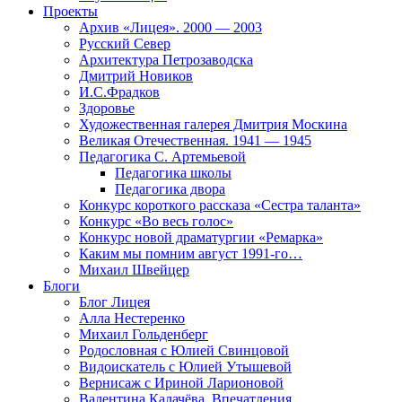
Проекты
Архив «Лицея». 2000 — 2003
Русский Север
Архитектура Петрозаводска
Дмитрий Новиков
И.С.Фрадков
Здоровье
Художественная галерея Дмитрия Москина
Великая Отечественная. 1941 — 1945
Педагогика С. Артемьевой
Педагогика школы
Педагогика двора
Конкурс короткого рассказа «Сестра таланта»
Конкурс «Во весь голос»
Конкурс новой драматургии «Ремарка»
Каким мы помним август 1991-го…
Михаил Швейцер
Блоги
Блог Лицея
Алла Нестеренко
Михаил Гольденберг
Родословная с Юлией Свинцовой
Видоискатель с Юлией Утышевой
Вернисаж с Ириной Ларионовой
Валентина Калачёва. Впечатления