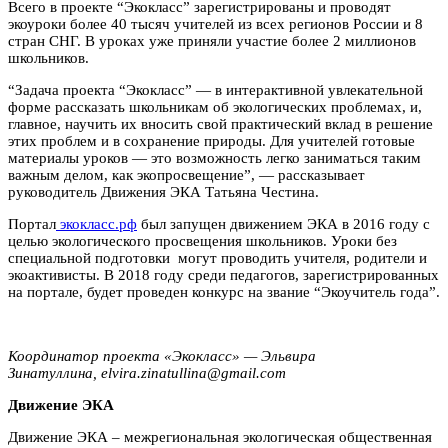
Всего в проекте “Экокласс” зарегистрированы и проводят
экоуроки более 40 тысяч учителей из всех регионов России и 8
стран СНГ. В уроках уже приняли участие более 2 миллионов
школьников.
“Задача проекта “Экокласс” — в интерактивной увлекательной
форме рассказать школьникам об экологических проблемах, и,
главное, научить их вносить свой практический вклад в решение
этих проблем и в сохранение природы. Для учителей готовые
материалы уроков — это возможность легко заниматься таким
важным делом, как экопросвещение”, — рассказывает
руководитель Движения ЭКА Татьяна Честина.
Портал
экокласс.рф
был запущен движением ЭКА в 2016 году с
целью экологического просвещения школьников. Уроки без
специальной подготовки могут проводить учителя, родители и
экоактивисты. В 2018 году среди педагогов, зарегистрированных
на портале, будет проведен конкурс на звание “Экоучитель года”.
Координатор проекта «Экокласс» — Эльвира
Зинатуллина, elvira.zinatullina@gmail.com
Движение ЭКА
Движение ЭКА – межрегиональная экологическая общественная