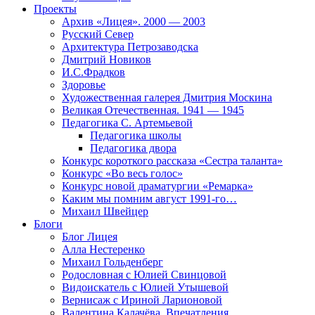
Проекты
Архив «Лицея». 2000 — 2003
Русский Север
Архитектура Петрозаводска
Дмитрий Новиков
И.С.Фрадков
Здоровье
Художественная галерея Дмитрия Москина
Великая Отечественная. 1941 — 1945
Педагогика С. Артемьевой
Педагогика школы
Педагогика двора
Конкурс короткого рассказа «Сестра таланта»
Конкурс «Во весь голос»
Конкурс новой драматургии «Ремарка»
Каким мы помним август 1991-го…
Михаил Швейцер
Блоги
Блог Лицея
Алла Нестеренко
Михаил Гольденберг
Родословная с Юлией Свинцовой
Видоискатель с Юлией Утышевой
Вернисаж с Ириной Ларионовой
Валентина Калачёва. Впечатления