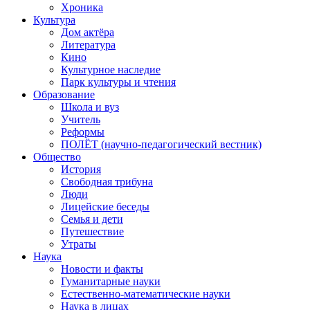
Хроника
Культура
Дом актёра
Литература
Кино
Культурное наследие
Парк культуры и чтения
Образование
Школа и вуз
Учитель
Реформы
ПОЛЁТ (научно-педагогический вестник)
Общество
История
Свободная трибуна
Люди
Лицейские беседы
Семья и дети
Путешествие
Утраты
Наука
Новости и факты
Гуманитарные науки
Естественно-математические науки
Наука в лицах