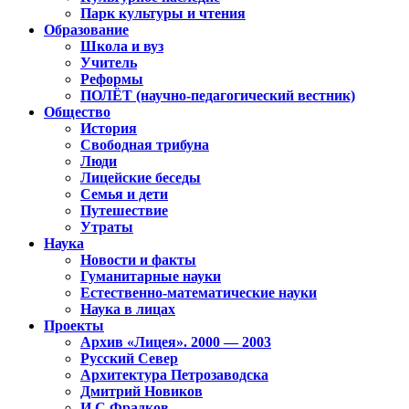
Парк культуры и чтения
Образование
Школа и вуз
Учитель
Реформы
ПОЛЁТ (научно-педагогический вестник)
Общество
История
Свободная трибуна
Люди
Лицейские беседы
Семья и дети
Путешествие
Утраты
Наука
Новости и факты
Гуманитарные науки
Естественно-математические науки
Наука в лицах
Проекты
Архив «Лицея». 2000 — 2003
Русский Север
Архитектура Петрозаводска
Дмитрий Новиков
И.С.Фрадков