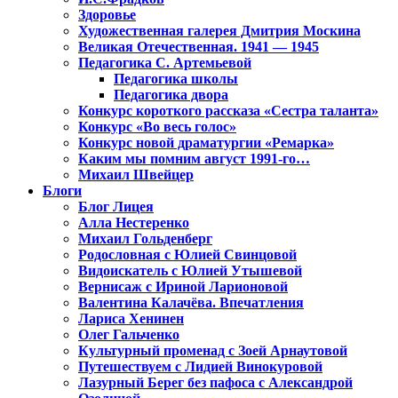
Здоровье
Художественная галерея Дмитрия Москина
Великая Отечественная. 1941 — 1945
Педагогика С. Артемьевой
Педагогика школы
Педагогика двора
Конкурс короткого рассказа «Сестра таланта»
Конкурс «Во весь голос»
Конкурс новой драматургии «Ремарка»
Каким мы помним август 1991-го…
Михаил Швейцер
Блоги
Блог Лицея
Алла Нестеренко
Михаил Гольденберг
Родословная с Юлией Свинцовой
Видоискатель с Юлией Утышевой
Вернисаж с Ириной Ларионовой
Валентина Калачёва. Впечатления
Лариса Хенинен
Олег Гальченко
Культурный променад с Зоей Арнаутовой
Путешествуем с Лидией Винокуровой
Лазурный Берег без пафоса с Александрой