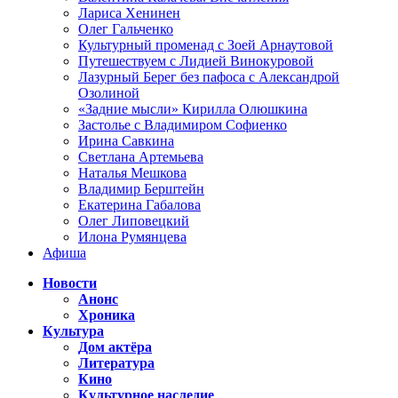
Лариса Хенинен
Олег Гальченко
Культурный променад с Зоей Арнаутовой
Путешествуем с Лидией Винокуровой
Лазурный Берег без пафоса с Александрой
Озолиной
«Задние мысли» Кирилла Олюшкина
Застолье с Владимиром Софиенко
Ирина Савкина
Светлана Артемьева
Наталья Мешкова
Владимир Берштейн
Екатерина Габалова
Олег Липовецкий
Илона Румянцева
Афиша
Новости
Анонс
Хроника
Культура
Дом актёра
Литература
Кино
Культурное наследие