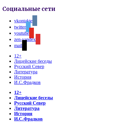
Социальные сети
vkontakte
twitter
youtube
zen-yandex
mail
12+
Лицейские беседы
Русский Север
Литература
История
И.С.Фрадков
12+
Лицейские беседы
Русский Север
Литература
История
И.С.Фрадков