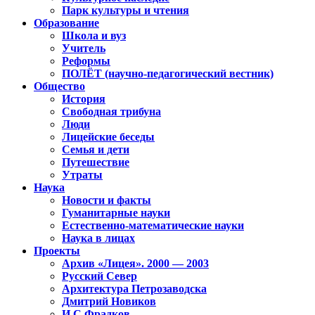
Парк культуры и чтения
Образование
Школа и вуз
Учитель
Реформы
ПОЛЁТ (научно-педагогический вестник)
Общество
История
Свободная трибуна
Люди
Лицейские беседы
Семья и дети
Путешествие
Утраты
Наука
Новости и факты
Гуманитарные науки
Естественно-математические науки
Наука в лицах
Проекты
Архив «Лицея». 2000 — 2003
Русский Север
Архитектура Петрозаводска
Дмитрий Новиков
И.С.Фрадков