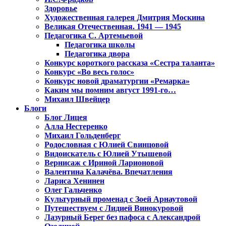
Здоровье
Художественная галерея Дмитрия Москина
Великая Отечественная. 1941 — 1945
Педагогика С. Артемьевой
Педагогика школы
Педагогика двора
Конкурс короткого рассказа «Сестра таланта»
Конкурс «Во весь голос»
Конкурс новой драматургии «Ремарка»
Каким мы помним август 1991-го…
Михаил Швейцер
Блоги
Блог Лицея
Алла Нестеренко
Михаил Гольденберг
Родословная с Юлией Свинцовой
Видоискатель с Юлией Утышевой
Вернисаж с Ириной Ларионовой
Валентина Калачёва. Впечатления
Лариса Хенинен
Олег Гальченко
Культурный променад с Зоей Арнаутовой
Путешествуем с Лидией Винокуровой
Лазурный Берег без пафоса с Александрой