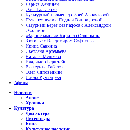
Лариса Хенинен
Олег Гальченко
Культурный променад с Зоей Арнаутовой
Путешествуем с Лидией Винокуровой
Лазурный Берег без пафоса с Александрой
Озолиной
«Задние мысли» Кирилла Олюшкина
Застолье с Владимиром Софиенко
Ирина Савкина
Светлана Артемьева
Наталья Мешкова
Владимир Берштейн
Екатерина Габалова
Олег Липовецкий
Илона Румянцева
Афиша
Новости
Анонс
Хроника
Культура
Дом актёра
Литература
Кино
Культурное наследие