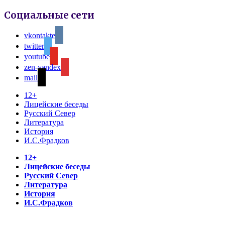
Социальные сети
vkontakte
twitter
youtube
zen-yandex
mail
12+
Лицейские беседы
Русский Север
Литература
История
И.С.Фрадков
12+
Лицейские беседы
Русский Север
Литература
История
И.С.Фрадков