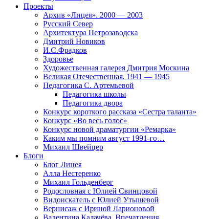
Проекты
Архив «Лицея». 2000 — 2003
Русский Север
Архитектура Петрозаводска
Дмитрий Новиков
И.С.Фрадков
Здоровье
Художественная галерея Дмитрия Москина
Великая Отечественная. 1941 — 1945
Педагогика С. Артемьевой
Педагогика школы
Педагогика двора
Конкурс короткого рассказа «Сестра таланта»
Конкурс «Во весь голос»
Конкурс новой драматургии «Ремарка»
Каким мы помним август 1991-го…
Михаил Швейцер
Блоги
Блог Лицея
Алла Нестеренко
Михаил Гольденберг
Родословная с Юлией Свинцовой
Видоискатель с Юлией Утышевой
Вернисаж с Ириной Ларионовой
Валентина Калачёва. Впечатления