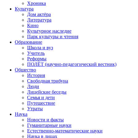
Хроника
Культура
Дом актёра
Литература
Кино
Культурное наследие
Парк культуры и чтения
Образование
Школа и вуз
Учитель
Реформы
ПОЛЁТ (научно-педагогический вестник)
Общество
История
Свободная трибуна
Люди
Лицейские беседы
Семья и дети
Путешествие
Утраты
Наука
Новости и факты
Гуманитарные науки
Естественно-математические науки
Наука в лицах