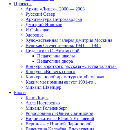
Проекты
Архив «Лицея». 2000 — 2003
Русский Север
Архитектура Петрозаводска
Дмитрий Новиков
И.С.Фрадков
Здоровье
Художественная галерея Дмитрия Москина
Великая Отечественная. 1941 — 1945
Педагогика С. Артемьевой
Педагогика школы
Педагогика двора
Конкурс короткого рассказа «Сестра таланта»
Конкурс «Во весь голос»
Конкурс новой драматургии «Ремарка»
Каким мы помним август 1991-го…
Михаил Швейцер
Блоги
Блог Лицея
Алла Нестеренко
Михаил Гольденберг
Родословная с Юлией Свинцовой
Видоискатель с Юлией Утышевой
Вернисаж с Ириной Ларионовой
Валентина Калачёва. Впечатления