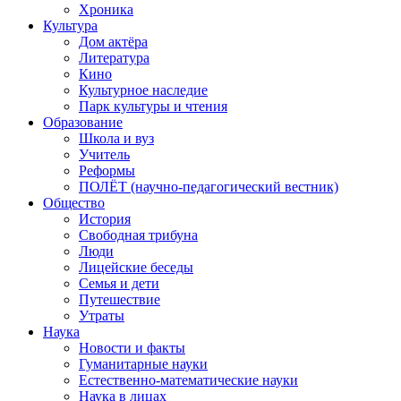
Хроника
Культура
Дом актёра
Литература
Кино
Культурное наследие
Парк культуры и чтения
Образование
Школа и вуз
Учитель
Реформы
ПОЛЁТ (научно-педагогический вестник)
Общество
История
Свободная трибуна
Люди
Лицейские беседы
Семья и дети
Путешествие
Утраты
Наука
Новости и факты
Гуманитарные науки
Естественно-математические науки
Наука в лицах