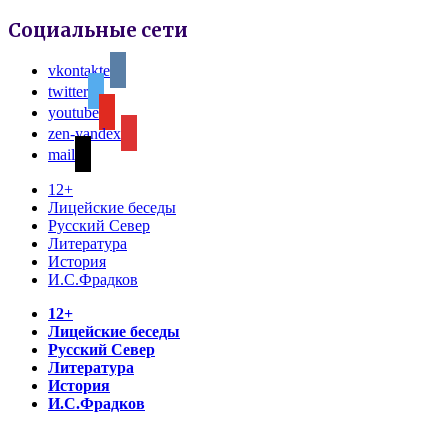
Социальные сети
vkontakte
twitter
youtube
zen-yandex
mail
12+
Лицейские беседы
Русский Север
Литература
История
И.С.Фрадков
12+
Лицейские беседы
Русский Север
Литература
История
И.С.Фрадков