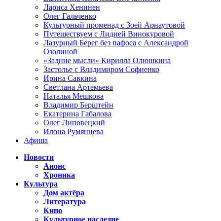
Лариса Хенинен
Олег Гальченко
Культурный променад с Зоей Арнаутовой
Путешествуем с Лидией Винокуровой
Лазурный Берег без пафоса с Александрой
Озолиной
«Задние мысли» Кирилла Олюшкина
Застолье с Владимиром Софиенко
Ирина Савкина
Светлана Артемьева
Наталья Мешкова
Владимир Берштейн
Екатерина Габалова
Олег Липовецкий
Илона Румянцева
Афиша
Новости
Анонс
Хроника
Культура
Дом актёра
Литература
Кино
Культурное наследие