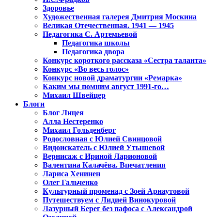
Здоровье
Художественная галерея Дмитрия Москина
Великая Отечественная. 1941 — 1945
Педагогика С. Артемьевой
Педагогика школы
Педагогика двора
Конкурс короткого рассказа «Сестра таланта»
Конкурс «Во весь голос»
Конкурс новой драматургии «Ремарка»
Каким мы помним август 1991-го…
Михаил Швейцер
Блоги
Блог Лицея
Алла Нестеренко
Михаил Гольденберг
Родословная с Юлией Свинцовой
Видоискатель с Юлией Утышевой
Вернисаж с Ириной Ларионовой
Валентина Калачёва. Впечатления
Лариса Хенинен
Олег Гальченко
Культурный променад с Зоей Арнаутовой
Путешествуем с Лидией Винокуровой
Лазурный Берег без пафоса с Александрой