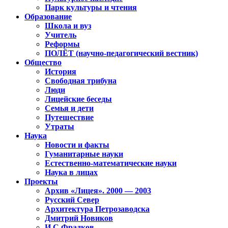
Парк культуры и чтения
Образование
Школа и вуз
Учитель
Реформы
ПОЛЁТ (научно-педагогический вестник)
Общество
История
Свободная трибуна
Люди
Лицейские беседы
Семья и дети
Путешествие
Утраты
Наука
Новости и факты
Гуманитарные науки
Естественно-математические науки
Наука в лицах
Проекты
Архив «Лицея». 2000 — 2003
Русский Север
Архитектура Петрозаводска
Дмитрий Новиков
И.С.Фрадков