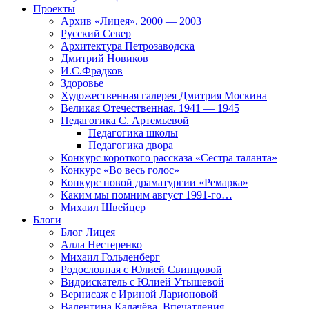
Проекты
Архив «Лицея». 2000 — 2003
Русский Север
Архитектура Петрозаводска
Дмитрий Новиков
И.С.Фрадков
Здоровье
Художественная галерея Дмитрия Москина
Великая Отечественная. 1941 — 1945
Педагогика С. Артемьевой
Педагогика школы
Педагогика двора
Конкурс короткого рассказа «Сестра таланта»
Конкурс «Во весь голос»
Конкурс новой драматургии «Ремарка»
Каким мы помним август 1991-го…
Михаил Швейцер
Блоги
Блог Лицея
Алла Нестеренко
Михаил Гольденберг
Родословная с Юлией Свинцовой
Видоискатель с Юлией Утышевой
Вернисаж с Ириной Ларионовой
Валентина Калачёва. Впечатления