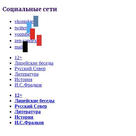
Социальные сети
vkontakte
twitter
youtube
zen-yandex
mail
12+
Лицейские беседы
Русский Север
Литература
История
И.С.Фрадков
12+
Лицейские беседы
Русский Север
Литература
История
И.С.Фрадков