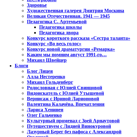
Здоровье
Художественная галерея Дмитрия Москина
Великая Отечественная. 1941 — 1945
Педагогика С. Артемьевой
Педагогика школы
Педагогика двора
Конкурс короткого рассказа «Сестра таланта»
Конкурс «Во весь голос»
Конкурс новой драматургии «Ремарка»
Каким мы помним август 1991-го…
Михаил Швейцер
Блоги
Блог Лицея
Алла Нестеренко
Михаил Гольденберг
Родословная с Юлией Свинцовой
Видоискатель с Юлией Утышевой
Вернисаж с Ириной Ларионовой
Валентина Калачёва. Впечатления
Лариса Хенинен
Олег Гальченко
Культурный променад с Зоей Арнаутовой
Путешествуем с Лидией Винокуровой
Лазурный Берег без пафоса с Александрой