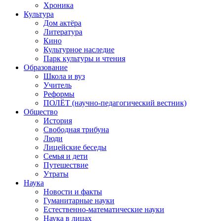
Хроника
Культура
Дом актёра
Литература
Кино
Культурное наследие
Парк культуры и чтения
Образование
Школа и вуз
Учитель
Реформы
ПОЛЁТ (научно-педагогический вестник)
Общество
История
Свободная трибуна
Люди
Лицейские беседы
Семья и дети
Путешествие
Утраты
Наука
Новости и факты
Гуманитарные науки
Естественно-математические науки
Наука в лицах