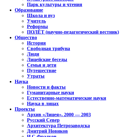
Парк культуры и чтения
Образование
Школа и вуз
Учитель
Реформы
ПОЛЁТ (научно-педагогический вестник)
Общество
История
Свободная трибуна
Люди
Лицейские беседы
Семья и дети
Путешествие
Утраты
Наука
Новости и факты
Гуманитарные науки
Естественно-математические науки
Наука в лицах
Проекты
Архив «Лицея». 2000 — 2003
Русский Север
Архитектура Петрозаводска
Дмитрий Новиков
И.С.Фрадков