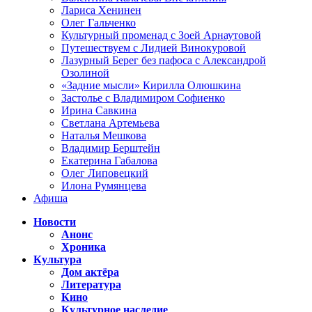
Лариса Хенинен
Олег Гальченко
Культурный променад с Зоей Арнаутовой
Путешествуем с Лидией Винокуровой
Лазурный Берег без пафоса с Александрой
Озолиной
«Задние мысли» Кирилла Олюшкина
Застолье с Владимиром Софиенко
Ирина Савкина
Светлана Артемьева
Наталья Мешкова
Владимир Берштейн
Екатерина Габалова
Олег Липовецкий
Илона Румянцева
Афиша
Новости
Анонс
Хроника
Культура
Дом актёра
Литература
Кино
Культурное наследие