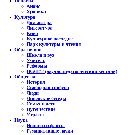
Новости
Анонс
Хроника
Культура
Дом актёра
Литература
Кино
Культурное наследие
Парк культуры и чтения
Образование
Школа и вуз
Учитель
Реформы
ПОЛЁТ (научно-педагогический вестник)
Общество
История
Свободная трибуна
Люди
Лицейские беседы
Семья и дети
Путешествие
Утраты
Наука
Новости и факты
Гуманитарные науки