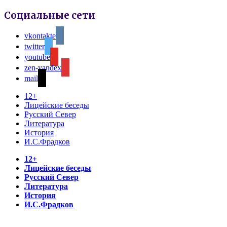
Социальные сети
vkontakte
twitter
youtube
zen-yandex
mail
12+
Лицейские беседы
Русский Север
Литература
История
И.С.Фрадков
12+
Лицейские беседы
Русский Север
Литература
История
И.С.Фрадков