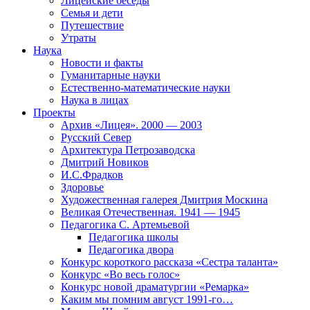
Лицейские беседы
Семья и дети
Путешествие
Утраты
Наука
Новости и факты
Гуманитарные науки
Естественно-математические науки
Наука в лицах
Проекты
Архив «Лицея». 2000 — 2003
Русский Север
Архитектура Петрозаводска
Дмитрий Новиков
И.С.Фрадков
Здоровье
Художественная галерея Дмитрия Москина
Великая Отечественная. 1941 — 1945
Педагогика С. Артемьевой
Педагогика школы
Педагогика двора
Конкурс короткого рассказа «Сестра таланта»
Конкурс «Во весь голос»
Конкурс новой драматургии «Ремарка»
Каким мы помним август 1991-го…