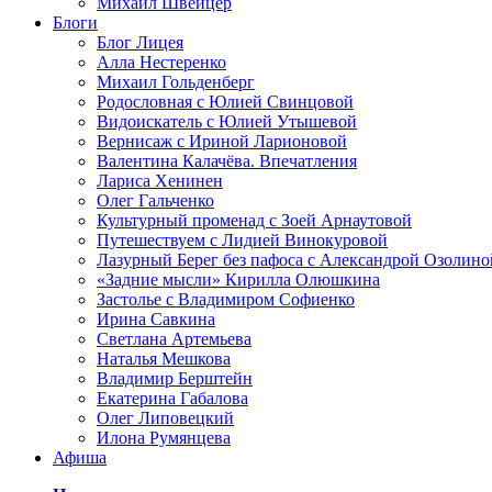
Михаил Швейцер
Блоги
Блог Лицея
Алла Нестеренко
Михаил Гольденберг
Родословная с Юлией Свинцовой
Видоискатель с Юлией Утышевой
Вернисаж с Ириной Ларионовой
Валентина Калачёва. Впечатления
Лариса Хенинен
Олег Гальченко
Культурный променад с Зоей Арнаутовой
Путешествуем с Лидией Винокуровой
Лазурный Берег без пафоса с Александрой Озолино
«Задние мысли» Кирилла Олюшкина
Застолье с Владимиром Софиенко
Ирина Савкина
Светлана Артемьева
Наталья Мешкова
Владимир Берштейн
Екатерина Габалова
Олег Липовецкий
Илона Румянцева
Афиша