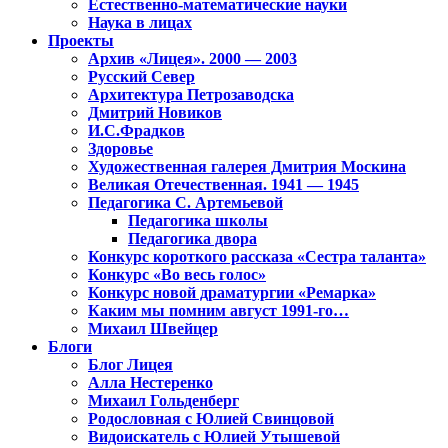
Естественно-математические науки
Наука в лицах
Проекты
Архив «Лицея». 2000 — 2003
Русский Север
Архитектура Петрозаводска
Дмитрий Новиков
И.С.Фрадков
Здоровье
Художественная галерея Дмитрия Москина
Великая Отечественная. 1941 — 1945
Педагогика С. Артемьевой
Педагогика школы
Педагогика двора
Конкурс короткого рассказа «Сестра таланта»
Конкурс «Во весь голос»
Конкурс новой драматургии «Ремарка»
Каким мы помним август 1991-го…
Михаил Швейцер
Блоги
Блог Лицея
Алла Нестеренко
Михаил Гольденберг
Родословная с Юлией Свинцовой
Видоискатель с Юлией Утышевой