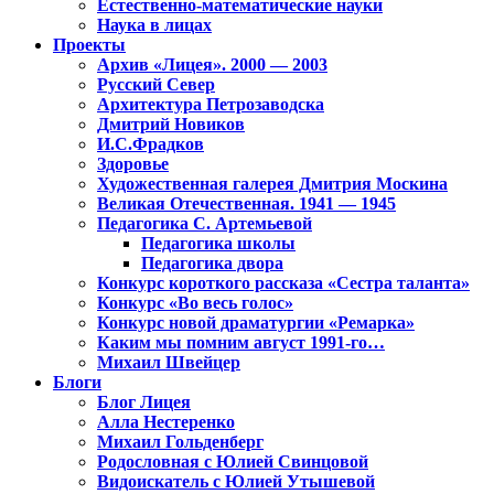
Естественно-математические науки
Наука в лицах
Проекты
Архив «Лицея». 2000 — 2003
Русский Север
Архитектура Петрозаводска
Дмитрий Новиков
И.С.Фрадков
Здоровье
Художественная галерея Дмитрия Москина
Великая Отечественная. 1941 — 1945
Педагогика С. Артемьевой
Педагогика школы
Педагогика двора
Конкурс короткого рассказа «Сестра таланта»
Конкурс «Во весь голос»
Конкурс новой драматургии «Ремарка»
Каким мы помним август 1991-го…
Михаил Швейцер
Блоги
Блог Лицея
Алла Нестеренко
Михаил Гольденберг
Родословная с Юлией Свинцовой
Видоискатель с Юлией Утышевой