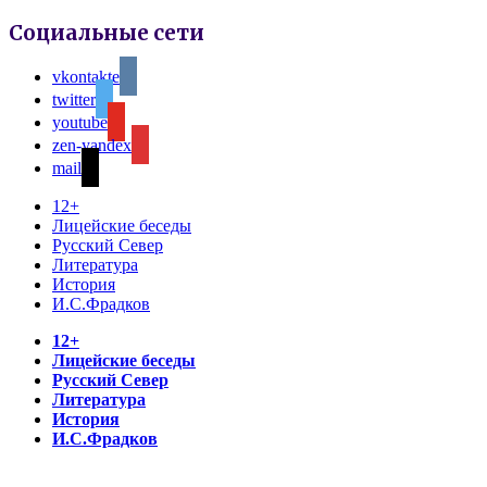
Социальные сети
vkontakte
twitter
youtube
zen-yandex
mail
12+
Лицейские беседы
Русский Север
Литература
История
И.С.Фрадков
12+
Лицейские беседы
Русский Север
Литература
История
И.С.Фрадков