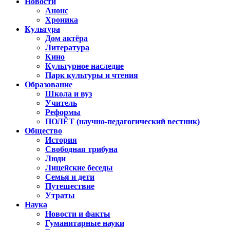
Новости
Анонс
Хроника
Культура
Дом актёра
Литература
Кино
Культурное наследие
Парк культуры и чтения
Образование
Школа и вуз
Учитель
Реформы
ПОЛЁТ (научно-педагогический вестник)
Общество
История
Свободная трибуна
Люди
Лицейские беседы
Семья и дети
Путешествие
Утраты
Наука
Новости и факты
Гуманитарные науки