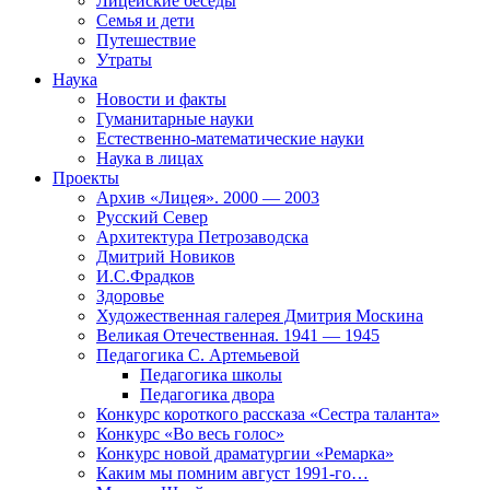
Лицейские беседы
Семья и дети
Путешествие
Утраты
Наука
Новости и факты
Гуманитарные науки
Естественно-математические науки
Наука в лицах
Проекты
Архив «Лицея». 2000 — 2003
Русский Север
Архитектура Петрозаводска
Дмитрий Новиков
И.С.Фрадков
Здоровье
Художественная галерея Дмитрия Москина
Великая Отечественная. 1941 — 1945
Педагогика С. Артемьевой
Педагогика школы
Педагогика двора
Конкурс короткого рассказа «Сестра таланта»
Конкурс «Во весь голос»
Конкурс новой драматургии «Ремарка»
Каким мы помним август 1991-го…