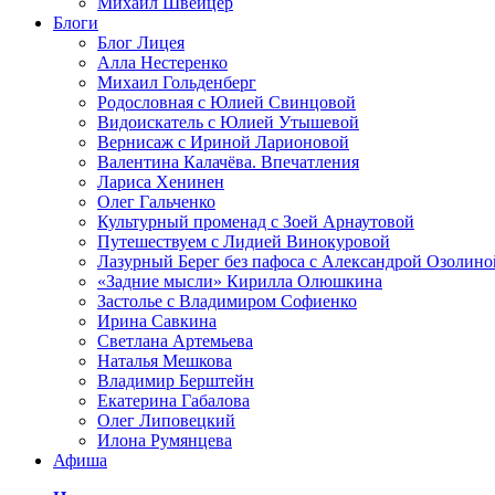
Михаил Швейцер
Блоги
Блог Лицея
Алла Нестеренко
Михаил Гольденберг
Родословная с Юлией Свинцовой
Видоискатель с Юлией Утышевой
Вернисаж с Ириной Ларионовой
Валентина Калачёва. Впечатления
Лариса Хенинен
Олег Гальченко
Культурный променад с Зоей Арнаутовой
Путешествуем с Лидией Винокуровой
Лазурный Берег без пафоса с Александрой Озолино
«Задние мысли» Кирилла Олюшкина
Застолье с Владимиром Софиенко
Ирина Савкина
Светлана Артемьева
Наталья Мешкова
Владимир Берштейн
Екатерина Габалова
Олег Липовецкий
Илона Румянцева
Афиша