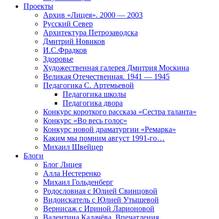
Проекты
Архив «Лицея». 2000 — 2003
Русский Север
Архитектура Петрозаводска
Дмитрий Новиков
И.С.Фрадков
Здоровье
Художественная галерея Дмитрия Москина
Великая Отечественная. 1941 — 1945
Педагогика С. Артемьевой
Педагогика школы
Педагогика двора
Конкурс короткого рассказа «Сестра таланта»
Конкурс «Во весь голос»
Конкурс новой драматургии «Ремарка»
Каким мы помним август 1991-го…
Михаил Швейцер
Блоги
Блог Лицея
Алла Нестеренко
Михаил Гольденберг
Родословная с Юлией Свинцовой
Видоискатель с Юлией Утышевой
Вернисаж с Ириной Ларионовой
Валентина Калачёва. Впечатления