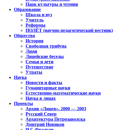
Парк культуры и чтения
Образование
Школа и вуз
Учитель
Реформы
ПОЛЁТ (научно-педагогический вестник)
Общество
История
Свободная трибуна
Люди
Лицейские беседы
Семья и дети
Путешествие
Утраты
Наука
Новости и факты
Гуманитарные науки
Естественно-математические науки
Наука в лицах
Проекты
Архив «Лицея». 2000 — 2003
Русский Север
Архитектура Петрозаводска
Дмитрий Новиков
И.С.Фрадков