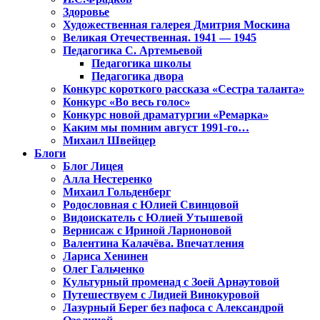
Здоровье
Художественная галерея Дмитрия Москина
Великая Отечественная. 1941 — 1945
Педагогика С. Артемьевой
Педагогика школы
Педагогика двора
Конкурс короткого рассказа «Сестра таланта»
Конкурс «Во весь голос»
Конкурс новой драматургии «Ремарка»
Каким мы помним август 1991-го…
Михаил Швейцер
Блоги
Блог Лицея
Алла Нестеренко
Михаил Гольденберг
Родословная с Юлией Свинцовой
Видоискатель с Юлией Утышевой
Вернисаж с Ириной Ларионовой
Валентина Калачёва. Впечатления
Лариса Хенинен
Олег Гальченко
Культурный променад с Зоей Арнаутовой
Путешествуем с Лидией Винокуровой
Лазурный Берег без пафоса с Александрой