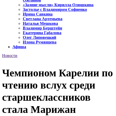
Озолиной
«Задние мысли» Кирилла Олюшкина
Застолье с Владимиром Софиенко
Ирина Савкина
Светлана Артемьева
Наталья Мешкова
Владимир Берштейн
Екатерина Габалова
Олег Липовецкий
Илона Румянцева
Афиша
Новости
Чемпионом Карелии по
чтению вслух среди
старшеклассников
стала Марижан