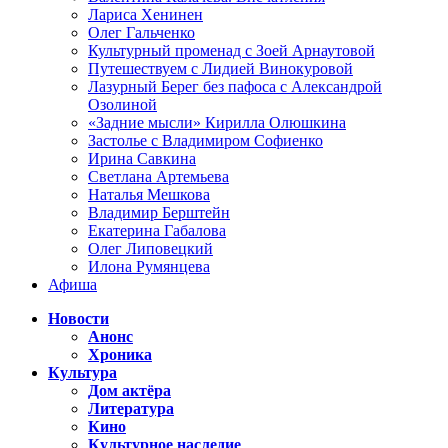
Лариса Хенинен
Олег Гальченко
Культурный променад с Зоей Арнаутовой
Путешествуем с Лидией Винокуровой
Лазурный Берег без пафоса с Александрой
Озолиной
«Задние мысли» Кирилла Олюшкина
Застолье с Владимиром Софиенко
Ирина Савкина
Светлана Артемьева
Наталья Мешкова
Владимир Берштейн
Екатерина Габалова
Олег Липовецкий
Илона Румянцева
Афиша
Новости
Анонс
Хроника
Культура
Дом актёра
Литература
Кино
Культурное наследие