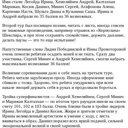
Ими стали: Легойда Ирина, Хемеляйнен Андрей, Калтахчан
Марижан, Косюк Даниил, Минич Сергей, Агафонова Алена,
Карпенко Настя, Шульга Диана и Кузьмина Саша. Ирина и
Андрей набрали по 35 баллов из 36 возможных.
Второй тур был посвящен поэзии, читать с листа, иногда совсем
не знакомые произведения, например отрывок из «Кориолана»
Шекспира, и при этом сохранять спокойствие, держать дыхание,
делать паузы — это то еще испытание!
Напутственные слова Лидии Побединской и Инны Провоторовой
очень помогли ребятам осадить коней и не гнать. Сразу два
участника, Сергей Минич и Андрей Хемеляйнен, смогли набрать
максимально возможные 36 баллов!
Волнение соревнования дало о себе знать на третьем туре.
Ребята читали зарубежную прозу. Иногда оформление книг
сбивало с толку. Здорово, что ребята умудрялись при всем
накале эмоций держать себя в руках и продолжали бороться.
Тройка суперфиналистов — Андрей Хемеляйнен, Сергей Минич
и Марижан Калтахчан — по итогом трех раундов имели на своем
счету 101, 102 и 103 балла. Очень близки были к тройке лидеров
Ирина Легойда и Даниил Косюк. Жюри и зрители отметили у
Ирины великолепный артистизм и умение с ходу, с листа
вживаться в образ, Даниил поразил всех яркой подачей, сильной
эмоциональной волной и своей харизмой.