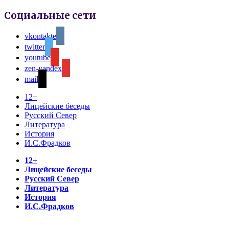
Социальные сети
vkontakte
twitter
youtube
zen-yandex
mail
12+
Лицейские беседы
Русский Север
Литература
История
И.С.Фрадков
12+
Лицейские беседы
Русский Север
Литература
История
И.С.Фрадков