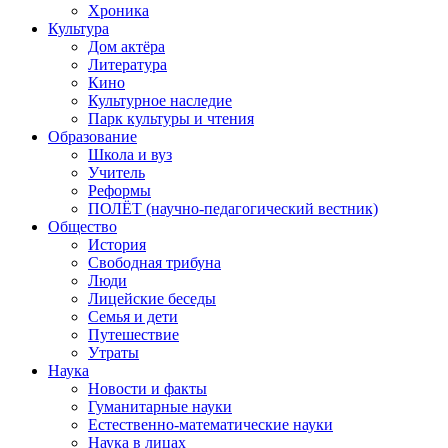
Хроника
Культура
Дом актёра
Литература
Кино
Культурное наследие
Парк культуры и чтения
Образование
Школа и вуз
Учитель
Реформы
ПОЛЁТ (научно-педагогический вестник)
Общество
История
Свободная трибуна
Люди
Лицейские беседы
Семья и дети
Путешествие
Утраты
Наука
Новости и факты
Гуманитарные науки
Естественно-математические науки
Наука в лицах