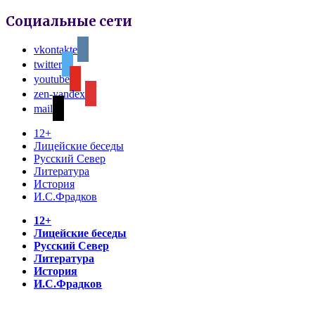
Социальные сети
vkontakte
twitter
youtube
zen-yandex
mail
12+
Лицейские беседы
Русский Север
Литература
История
И.С.Фрадков
12+
Лицейские беседы
Русский Север
Литература
История
И.С.Фрадков