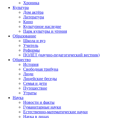
Хроника
Культура
Дом актёра
Литература
Кино
Культурное наследие
Парк культуры и чтения
Образование
Школа и вуз
Учитель
Реформы
ПОЛЁТ (научно-педагогический вестник)
Общество
История
Свободная трибуна
Люди
Лицейские беседы
Семья и дети
Путешествие
Утраты
Наука
Новости и факты
Гуманитарные науки
Естественно-математические науки
Наука в лицах