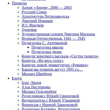
Проекты
Архив «Лицея». 2000 — 2003
Русский Север
Архитектура Петрозаводска
Дмитрий Новиков
И.С.Фрадков
Здоровье
Художественная галерея Дмитрия Москина
Великая Отечественная. 1941 — 1945
Педагогика С. Артемьевой
Педагогика школы
Педагогика двора
Конкурс короткого рассказа «Сестра таланта»
Конкурс «Во весь голос»
Конкурс новой драматургии «Ремарка»
Каким мы помним август 1991-го…
Михаил Швейцер
Блоги
Блог Лицея
Алла Нестеренко
Михаил Гольденберг
Родословная с Юлией Свинцовой
Видоискатель с Юлией Утышевой
Вернисаж с Ириной Ларионовой
Валентина Калачёва. Впечатления