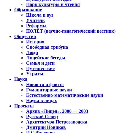
Парк культуры и чтения
Образование
Школа и вуз
Учитель
Реформы
ПОЛЁТ (научно-педагогический вестник)
Общество
История
Свободная трибуна
Люди
Лицейские беседы
Семья и дети
Путешествие
Утраты
Наука
Новости и факты
Гуманитарные науки
Естественно-математические науки
Наука в лицах
Проекты
Архив «Лицея». 2000 — 2003
Русский Север
Архитектура Петрозаводска
Дмитрий Новиков
И.С.Фрадков