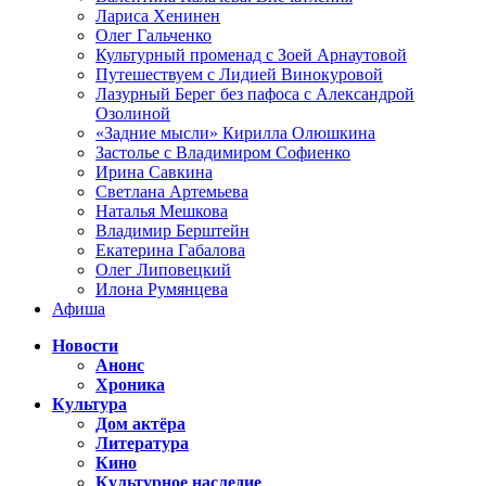
Лариса Хенинен
Олег Гальченко
Культурный променад с Зоей Арнаутовой
Путешествуем с Лидией Винокуровой
Лазурный Берег без пафоса с Александрой
Озолиной
«Задние мысли» Кирилла Олюшкина
Застолье с Владимиром Софиенко
Ирина Савкина
Светлана Артемьева
Наталья Мешкова
Владимир Берштейн
Екатерина Габалова
Олег Липовецкий
Илона Румянцева
Афиша
Новости
Анонс
Хроника
Культура
Дом актёра
Литература
Кино
Культурное наследие