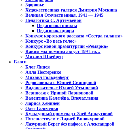
Здоровье
Художественная галерея Дмитрия Москина
Великая Отечественная. 1941 — 1945
Педагогика С. Артемьевой
Педагогика школы
Педагогика двора
Конкурс короткого рассказа «Сестра таланта»
Конкурс «Во весь голос»
Конкурс новой драматургии «Ремарка»
Каким мы помним август 1991-го…
Михаил Швейцер
Блоги
Блог Лицея
Алла Нестеренко
Михаил Гольденберг
Родословная с Юлией Свинцовой
Видоискатель с Юлией Утышевой
Вернисаж с Ириной Ларионовой
Валентина Калачёва. Впечатления
Лариса Хенинен
Олег Гальченко
Культурный променад с Зоей Арнаутовой
Путешествуем с Лидией Винокуровой
Лазурный Берег без пафоса с Александрой