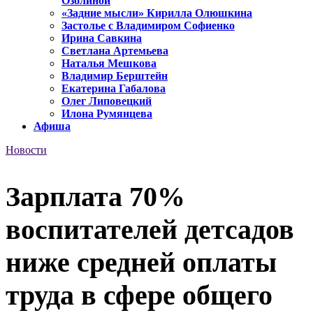
Озолиной
«Задние мысли» Кирилла Олюшкина
Застолье с Владимиром Софиенко
Ирина Савкина
Светлана Артемьева
Наталья Мешкова
Владимир Берштейн
Екатерина Габалова
Олег Липовецкий
Илона Румянцева
Афиша
Новости
Зарплата 70%
воспитателей детсадов
ниже средней оплаты
труда в сфере общего