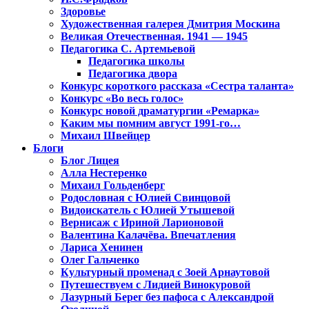
Здоровье
Художественная галерея Дмитрия Москина
Великая Отечественная. 1941 — 1945
Педагогика С. Артемьевой
Педагогика школы
Педагогика двора
Конкурс короткого рассказа «Сестра таланта»
Конкурс «Во весь голос»
Конкурс новой драматургии «Ремарка»
Каким мы помним август 1991-го…
Михаил Швейцер
Блоги
Блог Лицея
Алла Нестеренко
Михаил Гольденберг
Родословная с Юлией Свинцовой
Видоискатель с Юлией Утышевой
Вернисаж с Ириной Ларионовой
Валентина Калачёва. Впечатления
Лариса Хенинен
Олег Гальченко
Культурный променад с Зоей Арнаутовой
Путешествуем с Лидией Винокуровой
Лазурный Берег без пафоса с Александрой