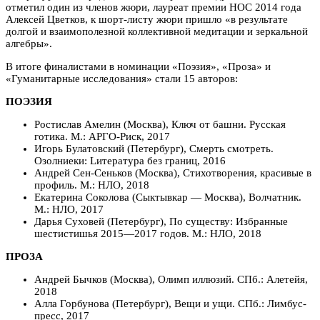
отметил один из членов жюри, лауреат премии НОС 2014 года
Алексей Цветков, к шорт-листу жюри пришло «в результате
долгой и взаимополезной коллективной медитации и зеркальной
алгебры».
В итоге финалистами в номинации «Поэзия», «Проза» и
«Гуманитарные исследования» стали 15 авторов:
ПОЭЗИЯ
Ростислав Амелин (Москва), Ключ от башни. Русская
готика. М.: АРГО-Риск, 2017
Игорь Булатовский (Петербург), Смерть смотреть.
Озолниеки: Lитература без границ, 2016
Андрей Сен-Сеньков (Москва), Стихотворения, красивые в
профиль. М.: НЛО, 2018
Екатерина Соколова (Сыктывкар — Москва), Волчатник.
М.: НЛО, 2017
Дарья Суховей (Петербург), По существу: Избранные
шестистишья 2015—2017 годов. М.: НЛО, 2018
ПРОЗА
Андрей Бычков (Москва), Олимп иллюзий. СПб.: Алетейя,
2018
Алла Горбунова (Петербург), Вещи и ущи. СПб.: Лимбус-
пресс, 2017