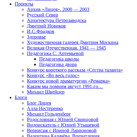
Проекты
Архив «Лицея». 2000 — 2003
Русский Север
Архитектура Петрозаводска
Дмитрий Новиков
И.С.Фрадков
Здоровье
Художественная галерея Дмитрия Москина
Великая Отечественная. 1941 — 1945
Педагогика С. Артемьевой
Педагогика школы
Педагогика двора
Конкурс короткого рассказа «Сестра таланта»
Конкурс «Во весь голос»
Конкурс новой драматургии «Ремарка»
Каким мы помним август 1991-го…
Михаил Швейцер
Блоги
Блог Лицея
Алла Нестеренко
Михаил Гольденберг
Родословная с Юлией Свинцовой
Видоискатель с Юлией Утышевой
Вернисаж с Ириной Ларионовой
Валентина Калачёва. Впечатления