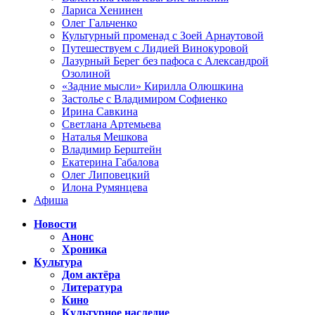
Лариса Хенинен
Олег Гальченко
Культурный променад с Зоей Арнаутовой
Путешествуем с Лидией Винокуровой
Лазурный Берег без пафоса с Александрой
Озолиной
«Задние мысли» Кирилла Олюшкина
Застолье с Владимиром Софиенко
Ирина Савкина
Светлана Артемьева
Наталья Мешкова
Владимир Берштейн
Екатерина Габалова
Олег Липовецкий
Илона Румянцева
Афиша
Новости
Анонс
Хроника
Культура
Дом актёра
Литература
Кино
Культурное наследие