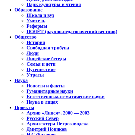
Парк культуры и чтения
Образование
Школа и вуз
Учитель
Реформы
ПОЛЁТ (научно-педагогический вестник)
Общество
История
Свободная трибуна
Люди
Лицейские беседы
Семья и дети
Путешествие
Утраты
Наука
Новости и факты
Гуманитарные науки
Естественно-математические науки
Наука в лицах
Проекты
Архив «Лицея». 2000 — 2003
Русский Север
Архитектура Петрозаводска
Дмитрий Новиков
И.С.Фрадков