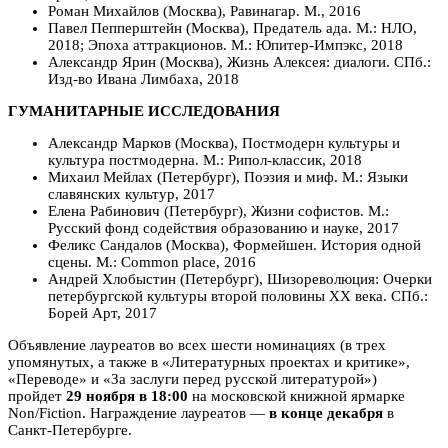
Роман Михайлов (Москва), Равинагар. М., 2016
Павел Пепперштейн (Москва), Предатель ада. М.: НЛО,
2018; Эпоха аттракционов. М.: Юпитер-Импэкс, 2018
Александр Ярин (Москва), Жизнь Алексея: диалоги. СПб.:
Изд-во Ивана Лимбаха, 2018
ГУМАНИТАРНЫЕ ИССЛЕДОВАНИЯ
Александр Марков (Москва), Постмодерн культуры и
культура постмодерна. М.: Рипол-классик, 2018
Михаил Мейлах (Петербург), Поэзия и миф. М.: Языки
славянских культур, 2017
Елена Рабинович (Петербург), Жизни софистов. М.:
Русский фонд содействия образованию и науке, 2017
Феликс Сандалов (Москва), Формейшен. История одной
сцены. М.: Common place, 2016
Андрей Хлобыстин (Петербург), Шизореволюция: Очерки
петербургской культуры второй половины ХХ века. СПб.:
Борей Арт, 2017
Объявление лауреатов во всех шести номинациях (в трех
упомянутых, а также в «Литературных проектах и критике»,
«Переводе» и «За заслуги перед русской литературой»)
пройдет
29 ноября в 18:00
на московской книжной ярмарке
Non/Fiction. Награждение лауреатов —
в конце декабря
в
Санкт-Петербурге.