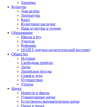
Хроника
Культура
Дом актёра
Литература
Кино
Культурное наследие
Парк культуры и чтения
Образование
Школа и вуз
Учитель
Реформы
ПОЛЁТ (научно-педагогический вестник)
Общество
История
Свободная трибуна
Люди
Лицейские беседы
Семья и дети
Путешествие
Утраты
Наука
Новости и факты
Гуманитарные науки
Естественно-математические науки
Наука в лицах