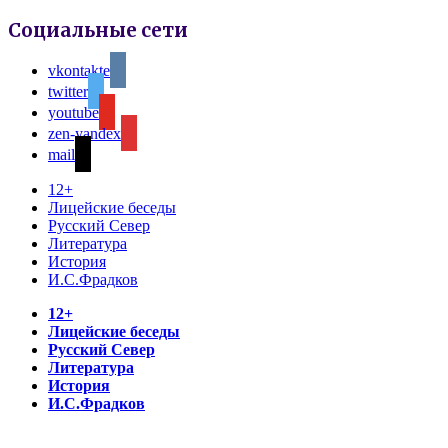
Социальные сети
vkontakte
twitter
youtube
zen-yandex
mail
12+
Лицейские беседы
Русский Север
Литература
История
И.С.Фрадков
12+
Лицейские беседы
Русский Север
Литература
История
И.С.Фрадков