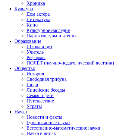
Хроника
Культура
Дом актёра
Литература
Кино
Культурное наследие
Парк культуры и чтения
Образование
Школа и вуз
Учитель
Реформы
ПОЛЁТ (научно-педагогический вестник)
Общество
История
Свободная трибуна
Люди
Лицейские беседы
Семья и дети
Путешествие
Утраты
Наука
Новости и факты
Гуманитарные науки
Естественно-математические науки
Наука в лицах