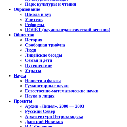
Парк культуры и чтения
Образование
Школа и вуз
Учитель
Реформы
ПОЛЁТ (научно-педагогический вестник)
Общество
История
Свободная трибуна
Люди
Лицейские беседы
Семья и дети
Путешествие
Утраты
Наука
Новости и факты
Гуманитарные науки
Естественно-математические науки
Наука в лицах
Проекты
Архив «Лицея». 2000 — 2003
Русский Север
Архитектура Петрозаводска
Дмитрий Новиков
И.С.Фрадков