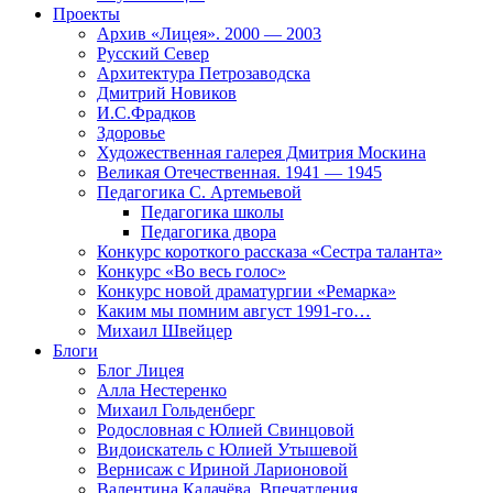
Проекты
Архив «Лицея». 2000 — 2003
Русский Север
Архитектура Петрозаводска
Дмитрий Новиков
И.С.Фрадков
Здоровье
Художественная галерея Дмитрия Москина
Великая Отечественная. 1941 — 1945
Педагогика С. Артемьевой
Педагогика школы
Педагогика двора
Конкурс короткого рассказа «Сестра таланта»
Конкурс «Во весь голос»
Конкурс новой драматургии «Ремарка»
Каким мы помним август 1991-го…
Михаил Швейцер
Блоги
Блог Лицея
Алла Нестеренко
Михаил Гольденберг
Родословная с Юлией Свинцовой
Видоискатель с Юлией Утышевой
Вернисаж с Ириной Ларионовой
Валентина Калачёва. Впечатления