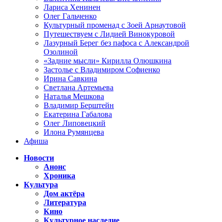
Лариса Хенинен
Олег Гальченко
Культурный променад с Зоей Арнаутовой
Путешествуем с Лидией Винокуровой
Лазурный Берег без пафоса с Александрой
Озолиной
«Задние мысли» Кирилла Олюшкина
Застолье с Владимиром Софиенко
Ирина Савкина
Светлана Артемьева
Наталья Мешкова
Владимир Берштейн
Екатерина Габалова
Олег Липовецкий
Илона Румянцева
Афиша
Новости
Анонс
Хроника
Культура
Дом актёра
Литература
Кино
Культурное наследие