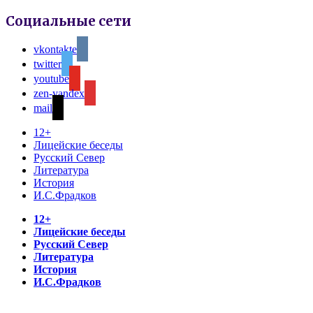
Социальные сети
vkontakte
twitter
youtube
zen-yandex
mail
12+
Лицейские беседы
Русский Север
Литература
История
И.С.Фрадков
12+
Лицейские беседы
Русский Север
Литература
История
И.С.Фрадков