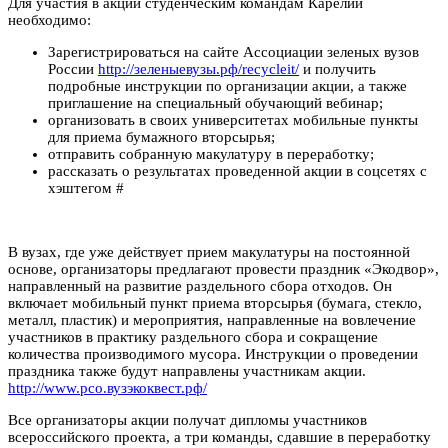
Для участия в акции студенческим командам Карелии
необходимо:
Зарегистрироваться на сайте Ассоциации зеленых вузов
России
http://зеленыевузы.рф/recycleit/
и получить
подробные инструкции по организации акции, а также
приглашение на специальный обучающий вебинар;
организовать в своих университетах мобильные пункты
для приема бумажного вторсырья;
отправить собранную макулатуру в переработку;
рассказать о результатах проведенной акции в соцсетях с
хэштегом #
В вузах, где уже действует прием макулатуры на постоянной
основе, организаторы предлагают провести праздник «Экодвор»,
направленный на развитие раздельного сбора отходов. Он
включает мобильный пункт приема вторсырья (бумага, стекло,
металл, пластик) и мероприятия, направленные на вовлечение
участников в практику раздельного сбора и сокращение
количества производимого мусора. Инструкции о проведении
праздника также будут направлены участникам акции.
http://www.рсо.вузэкоквест.рф/
Все организаторы акции получат дипломы участников
всероссийского проекта, а три команды, сдавшие в переработку