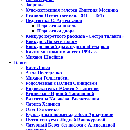
Здоровье
Художественная галерея Дмитрия Москина
Великая Отечественная. 1941 — 1945
Педагогика С. Артемьевой
Педагогика школы
Педагогика двора
Конкурс короткого рассказа «Сестра таланта»
Конкурс «Во весь голос»
Конкурс новой драматургии «Ремарка»
Каким мы помним август 1991-го…
Михаил Швейцер
Блоги
Блог Лицея
Алла Нестеренко
Михаил Гольденберг
Родословная с Юлией Свинцовой
Видоискатель с Юлией Утышевой
Вернисаж с Ириной Ларионовой
Валентина Калачёва. Впечатления
Лариса Хенинен
Олег Гальченко
Культурный променад с Зоей Арнаутовой
Путешествуем с Лидией Винокуровой
Лазурный Берег без пафоса с Александрой