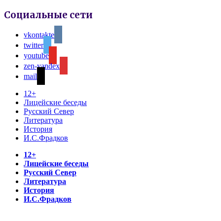
Социальные сети
vkontakte
twitter
youtube
zen-yandex
mail
12+
Лицейские беседы
Русский Север
Литература
История
И.С.Фрадков
12+
Лицейские беседы
Русский Север
Литература
История
И.С.Фрадков