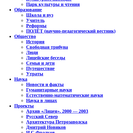
Парк культуры и чтения
Образование
Школа и вуз
Учитель
Реформы
ПОЛЁТ (научно-педагогический вестник)
Общество
История
Свободная трибуна
Люди
Лицейские беседы
Семья и дети
Путешествие
Утраты
Наука
Новости и факты
Гуманитарные науки
Естественно-математические науки
Наука в лицах
Проекты
Архив «Лицея». 2000 — 2003
Русский Север
Архитектура Петрозаводска
Дмитрий Новиков
И.С.Фрадков