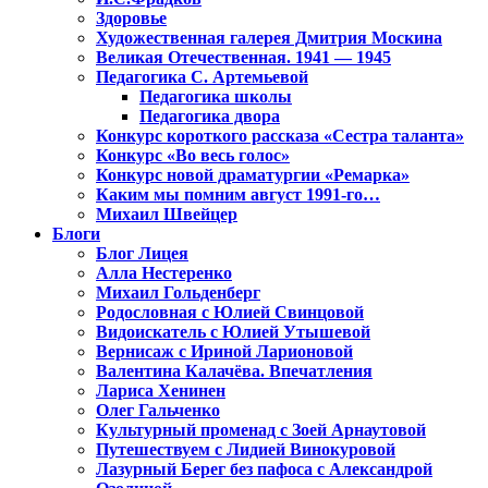
Здоровье
Художественная галерея Дмитрия Москина
Великая Отечественная. 1941 — 1945
Педагогика С. Артемьевой
Педагогика школы
Педагогика двора
Конкурс короткого рассказа «Сестра таланта»
Конкурс «Во весь голос»
Конкурс новой драматургии «Ремарка»
Каким мы помним август 1991-го…
Михаил Швейцер
Блоги
Блог Лицея
Алла Нестеренко
Михаил Гольденберг
Родословная с Юлией Свинцовой
Видоискатель с Юлией Утышевой
Вернисаж с Ириной Ларионовой
Валентина Калачёва. Впечатления
Лариса Хенинен
Олег Гальченко
Культурный променад с Зоей Арнаутовой
Путешествуем с Лидией Винокуровой
Лазурный Берег без пафоса с Александрой