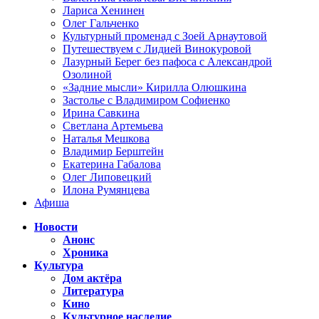
Лариса Хенинен
Олег Гальченко
Культурный променад с Зоей Арнаутовой
Путешествуем с Лидией Винокуровой
Лазурный Берег без пафоса с Александрой
Озолиной
«Задние мысли» Кирилла Олюшкина
Застолье с Владимиром Софиенко
Ирина Савкина
Светлана Артемьева
Наталья Мешкова
Владимир Берштейн
Екатерина Габалова
Олег Липовецкий
Илона Румянцева
Афиша
Новости
Анонс
Хроника
Культура
Дом актёра
Литература
Кино
Культурное наследие