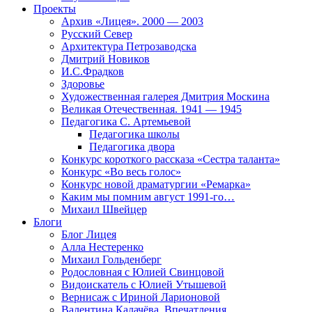
Проекты
Архив «Лицея». 2000 — 2003
Русский Север
Архитектура Петрозаводска
Дмитрий Новиков
И.С.Фрадков
Здоровье
Художественная галерея Дмитрия Москина
Великая Отечественная. 1941 — 1945
Педагогика С. Артемьевой
Педагогика школы
Педагогика двора
Конкурс короткого рассказа «Сестра таланта»
Конкурс «Во весь голос»
Конкурс новой драматургии «Ремарка»
Каким мы помним август 1991-го…
Михаил Швейцер
Блоги
Блог Лицея
Алла Нестеренко
Михаил Гольденберг
Родословная с Юлией Свинцовой
Видоискатель с Юлией Утышевой
Вернисаж с Ириной Ларионовой
Валентина Калачёва. Впечатления