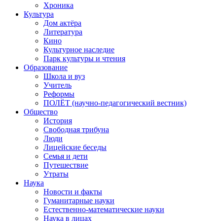
Хроника
Культура
Дом актёра
Литература
Кино
Культурное наследие
Парк культуры и чтения
Образование
Школа и вуз
Учитель
Реформы
ПОЛЁТ (научно-педагогический вестник)
Общество
История
Свободная трибуна
Люди
Лицейские беседы
Семья и дети
Путешествие
Утраты
Наука
Новости и факты
Гуманитарные науки
Естественно-математические науки
Наука в лицах