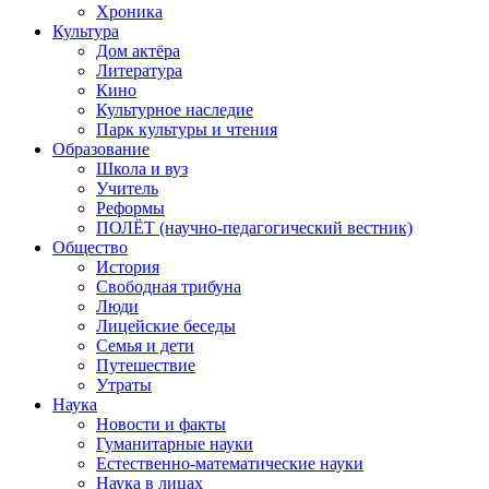
Хроника
Культура
Дом актёра
Литература
Кино
Культурное наследие
Парк культуры и чтения
Образование
Школа и вуз
Учитель
Реформы
ПОЛЁТ (научно-педагогический вестник)
Общество
История
Свободная трибуна
Люди
Лицейские беседы
Семья и дети
Путешествие
Утраты
Наука
Новости и факты
Гуманитарные науки
Естественно-математические науки
Наука в лицах