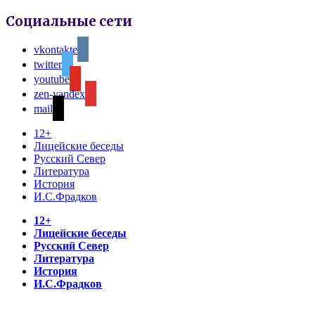
Социальные сети
vkontakte
twitter
youtube
zen-yandex
mail
12+
Лицейские беседы
Русский Север
Литература
История
И.С.Фрадков
12+
Лицейские беседы
Русский Север
Литература
История
И.С.Фрадков