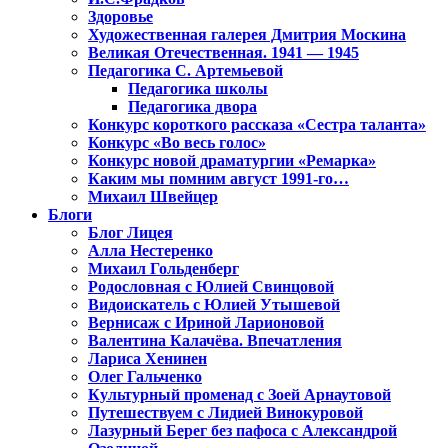
Здоровье
Художественная галерея Дмитрия Москина
Великая Отечественная. 1941 — 1945
Педагогика С. Артемьевой
Педагогика школы
Педагогика двора
Конкурс короткого рассказа «Сестра таланта»
Конкурс «Во весь голос»
Конкурс новой драматургии «Ремарка»
Каким мы помним август 1991-го…
Михаил Швейцер
Блоги
Блог Лицея
Алла Нестеренко
Михаил Гольденберг
Родословная с Юлией Свинцовой
Видоискатель с Юлией Утышевой
Вернисаж с Ириной Ларионовой
Валентина Калачёва. Впечатления
Лариса Хенинен
Олег Гальченко
Культурный променад с Зоей Арнаутовой
Путешествуем с Лидией Винокуровой
Лазурный Берег без пафоса с Александрой