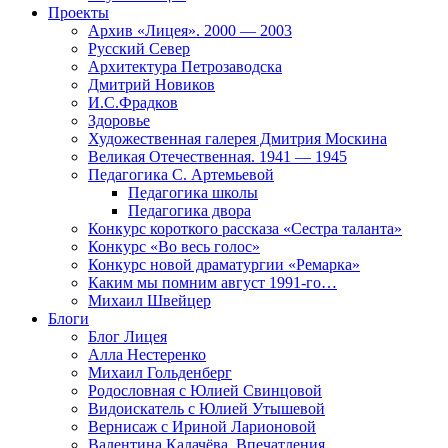
Проекты
Архив «Лицея». 2000 — 2003
Русский Север
Архитектура Петрозаводска
Дмитрий Новиков
И.С.Фрадков
Здоровье
Художественная галерея Дмитрия Москина
Великая Отечественная. 1941 — 1945
Педагогика С. Артемьевой
Педагогика школы
Педагогика двора
Конкурс короткого рассказа «Сестра таланта»
Конкурс «Во весь голос»
Конкурс новой драматургии «Ремарка»
Каким мы помним август 1991-го…
Михаил Швейцер
Блоги
Блог Лицея
Алла Нестеренко
Михаил Гольденберг
Родословная с Юлией Свинцовой
Видоискатель с Юлией Утышевой
Вернисаж с Ириной Ларионовой
Валентина Калачёва. Впечатления