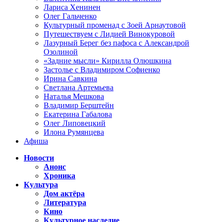
Лариса Хенинен
Олег Гальченко
Культурный променад с Зоей Арнаутовой
Путешествуем с Лидией Винокуровой
Лазурный Берег без пафоса с Александрой
Озолиной
«Задние мысли» Кирилла Олюшкина
Застолье с Владимиром Софиенко
Ирина Савкина
Светлана Артемьева
Наталья Мешкова
Владимир Берштейн
Екатерина Габалова
Олег Липовецкий
Илона Румянцева
Афиша
Новости
Анонс
Хроника
Культура
Дом актёра
Литература
Кино
Культурное наследие