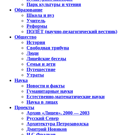
Парк культуры и чтения
Образование
Школа и вуз
Учитель
Реформы
ПОЛЁТ (научно-педагогический вестник)
Общество
История
Свободная трибуна
Люди
Лицейские беседы
Семья и дети
Путешествие
Утраты
Наука
Новости и факты
Гуманитарные науки
Естественно-математические науки
Наука в лицах
Проекты
Архив «Лицея». 2000 — 2003
Русский Север
Архитектура Петрозаводска
Дмитрий Новиков
И.С.Фрадков