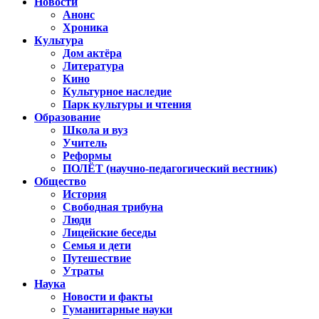
Новости
Анонс
Хроника
Культура
Дом актёра
Литература
Кино
Культурное наследие
Парк культуры и чтения
Образование
Школа и вуз
Учитель
Реформы
ПОЛЁТ (научно-педагогический вестник)
Общество
История
Свободная трибуна
Люди
Лицейские беседы
Семья и дети
Путешествие
Утраты
Наука
Новости и факты
Гуманитарные науки