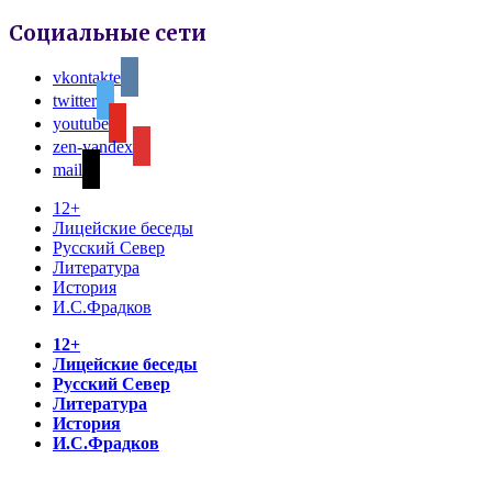
Социальные сети
vkontakte
twitter
youtube
zen-yandex
mail
12+
Лицейские беседы
Русский Север
Литература
История
И.С.Фрадков
12+
Лицейские беседы
Русский Север
Литература
История
И.С.Фрадков