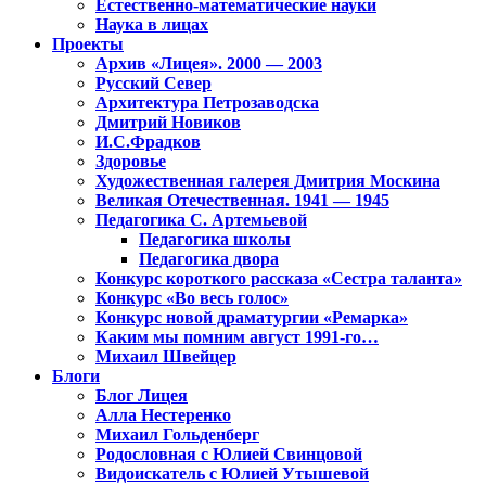
Естественно-математические науки
Наука в лицах
Проекты
Архив «Лицея». 2000 — 2003
Русский Север
Архитектура Петрозаводска
Дмитрий Новиков
И.С.Фрадков
Здоровье
Художественная галерея Дмитрия Москина
Великая Отечественная. 1941 — 1945
Педагогика С. Артемьевой
Педагогика школы
Педагогика двора
Конкурс короткого рассказа «Сестра таланта»
Конкурс «Во весь голос»
Конкурс новой драматургии «Ремарка»
Каким мы помним август 1991-го…
Михаил Швейцер
Блоги
Блог Лицея
Алла Нестеренко
Михаил Гольденберг
Родословная с Юлией Свинцовой
Видоискатель с Юлией Утышевой