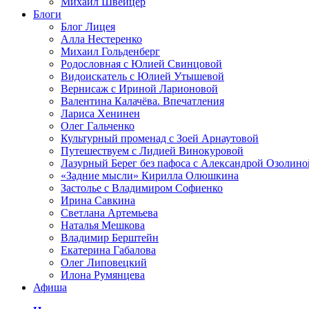
Михаил Швейцер
Блоги
Блог Лицея
Алла Нестеренко
Михаил Гольденберг
Родословная с Юлией Свинцовой
Видоискатель с Юлией Утышевой
Вернисаж с Ириной Ларионовой
Валентина Калачёва. Впечатления
Лариса Хенинен
Олег Гальченко
Культурный променад с Зоей Арнаутовой
Путешествуем с Лидией Винокуровой
Лазурный Берег без пафоса с Александрой Озолино
«Задние мысли» Кирилла Олюшкина
Застолье с Владимиром Софиенко
Ирина Савкина
Светлана Артемьева
Наталья Мешкова
Владимир Берштейн
Екатерина Габалова
Олег Липовецкий
Илона Румянцева
Афиша