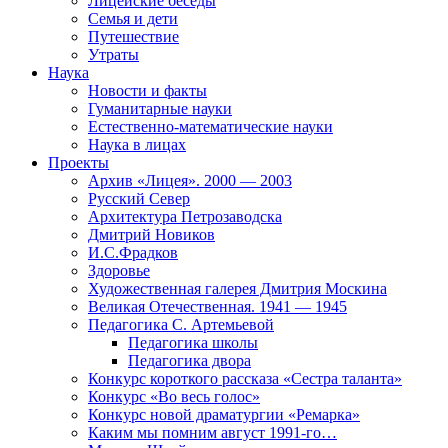
Лицейские беседы
Семья и дети
Путешествие
Утраты
Наука
Новости и факты
Гуманитарные науки
Естественно-математические науки
Наука в лицах
Проекты
Архив «Лицея». 2000 — 2003
Русский Север
Архитектура Петрозаводска
Дмитрий Новиков
И.С.Фрадков
Здоровье
Художественная галерея Дмитрия Москина
Великая Отечественная. 1941 — 1945
Педагогика С. Артемьевой
Педагогика школы
Педагогика двора
Конкурс короткого рассказа «Сестра таланта»
Конкурс «Во весь голос»
Конкурс новой драматургии «Ремарка»
Каким мы помним август 1991-го…