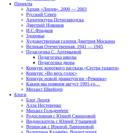
Проекты
Архив «Лицея». 2000 — 2003
Русский Север
Архитектура Петрозаводска
Дмитрий Новиков
И.С.Фрадков
Здоровье
Художественная галерея Дмитрия Москина
Великая Отечественная. 1941 — 1945
Педагогика С. Артемьевой
Педагогика школы
Педагогика двора
Конкурс короткого рассказа «Сестра таланта»
Конкурс «Во весь голос»
Конкурс новой драматургии «Ремарка»
Каким мы помним август 1991-го…
Михаил Швейцер
Блоги
Блог Лицея
Алла Нестеренко
Михаил Гольденберг
Родословная с Юлией Свинцовой
Видоискатель с Юлией Утышевой
Вернисаж с Ириной Ларионовой
Валентина Калачёва. Впечатления