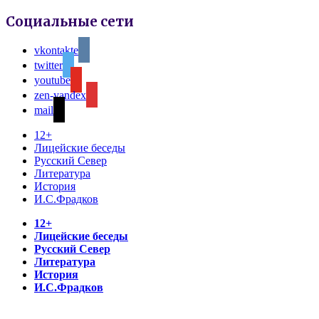
Социальные сети
vkontakte
twitter
youtube
zen-yandex
mail
12+
Лицейские беседы
Русский Север
Литература
История
И.С.Фрадков
12+
Лицейские беседы
Русский Север
Литература
История
И.С.Фрадков