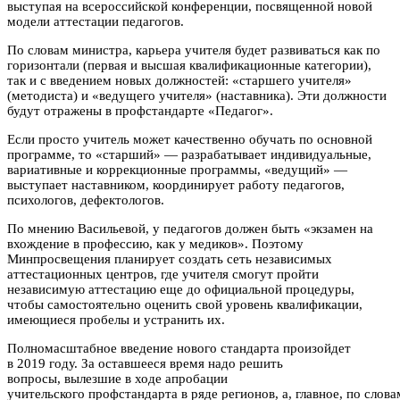
выступая на всероссийской конференции, посвященной новой
модели аттестации педагогов.
По словам министра, карьера учителя будет развиваться как по
горизонтали (первая и высшая квалификационные категории),
так и с введением новых должностей: «старшего учителя»
(методиста) и «ведущего учителя» (наставника). Эти должности
будут отражены в профстандарте «Педагог».
Если просто учитель может качественно обучать по основной
программе, то «старший» — разрабатывает индивидуальные,
вариативные и коррекционные программы, «ведущий» —
выступает наставником, координирует работу педагогов,
психологов, дефектологов.
По мнению Васильевой, у педагогов должен быть «экзамен на
вхождение в профессию, как у медиков». Поэтому
Минпросвещения планирует создать сеть независимых
аттестационных центров, где учителя смогут пройти
независимую аттестацию еще до официальной процедуры,
чтобы самостоятельно оценить свой уровень квалификации,
имеющиеся пробелы и устранить их.
Полномасштабное введение нового стандарта произойдет
в 2019 году. За оставшееся время надо решить
вопросы, вылезшие в ходе апробации
учительского профстандарта в ряде регионов, а, главное, по слова