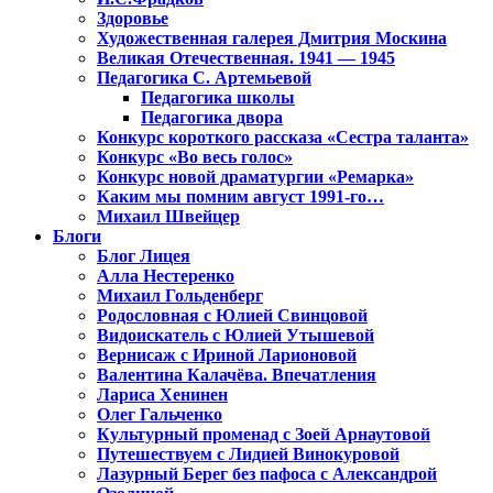
Здоровье
Художественная галерея Дмитрия Москина
Великая Отечественная. 1941 — 1945
Педагогика С. Артемьевой
Педагогика школы
Педагогика двора
Конкурс короткого рассказа «Сестра таланта»
Конкурс «Во весь голос»
Конкурс новой драматургии «Ремарка»
Каким мы помним август 1991-го…
Михаил Швейцер
Блоги
Блог Лицея
Алла Нестеренко
Михаил Гольденберг
Родословная с Юлией Свинцовой
Видоискатель с Юлией Утышевой
Вернисаж с Ириной Ларионовой
Валентина Калачёва. Впечатления
Лариса Хенинен
Олег Гальченко
Культурный променад с Зоей Арнаутовой
Путешествуем с Лидией Винокуровой
Лазурный Берег без пафоса с Александрой