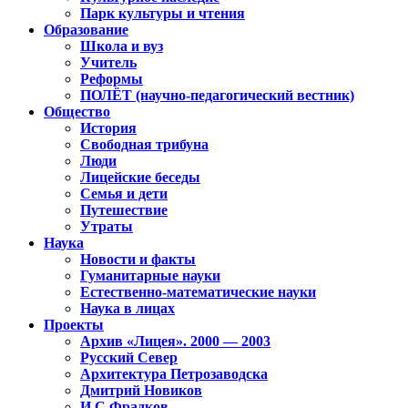
Парк культуры и чтения
Образование
Школа и вуз
Учитель
Реформы
ПОЛЁТ (научно-педагогический вестник)
Общество
История
Свободная трибуна
Люди
Лицейские беседы
Семья и дети
Путешествие
Утраты
Наука
Новости и факты
Гуманитарные науки
Естественно-математические науки
Наука в лицах
Проекты
Архив «Лицея». 2000 — 2003
Русский Север
Архитектура Петрозаводска
Дмитрий Новиков
И.С.Фрадков