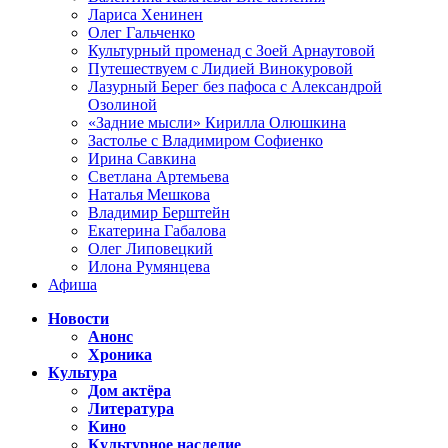
Лариса Хенинен
Олег Гальченко
Культурный променад с Зоей Арнаутовой
Путешествуем с Лидией Винокуровой
Лазурный Берег без пафоса с Александрой
Озолиной
«Задние мысли» Кирилла Олюшкина
Застолье с Владимиром Софиенко
Ирина Савкина
Светлана Артемьева
Наталья Мешкова
Владимир Берштейн
Екатерина Габалова
Олег Липовецкий
Илона Румянцева
Афиша
Новости
Анонс
Хроника
Культура
Дом актёра
Литература
Кино
Культурное наследие