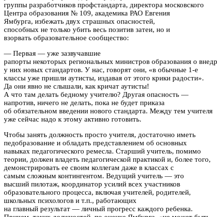
группы разработчиков профстандарта, директора московского
Центра образования № 109, академика РАО Евгения
Ямбурга, избежать двух страшных опасностей,
способных не только убить весь позитив затеи, но и
взорвать образовательное сообщество:
— Первая — уже зазвучавшие
рапорты некоторых региональных министров образования о внед
у них новых стандартов. У нас, говорят они, «в обычные 1-е
классы уже пришли аутисты, издавая от этого крики радости».
Да они явно не слышали, как кричат аутисты!
А что там делать бедному учителю? Другая опасность —
напротив, ничего не делать, пока не будет приказа
об обязательном введении нового стандарта. Между тем учителя
уже сейчас надо к этому активно готовить.
Чтобы занять должность просто учителя, достаточно иметь
педобразование и обладать представлением об основных
навыках педагогического ремесла. Старший учитель, помимо
теории, должен владеть педагогической практикой и, более того,
демонстрировать ее своим коллегам даже в классах с
самым сложным контингентом. Ведущий учитель — это
высший пилотаж, координатор усилий всех участников
образовательного процесса, включая учителей, родителей,
школьных психологов и т.п., работающих
на главный результат — личный прогресс каждого ребенка.
Причем, таких должностей, по оценке Ямбурга, «не может быть