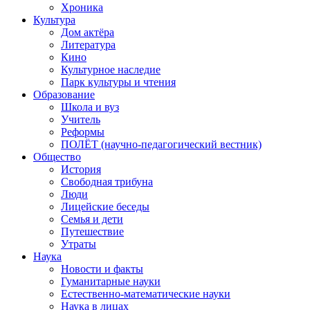
Хроника
Культура
Дом актёра
Литература
Кино
Культурное наследие
Парк культуры и чтения
Образование
Школа и вуз
Учитель
Реформы
ПОЛЁТ (научно-педагогический вестник)
Общество
История
Свободная трибуна
Люди
Лицейские беседы
Семья и дети
Путешествие
Утраты
Наука
Новости и факты
Гуманитарные науки
Естественно-математические науки
Наука в лицах