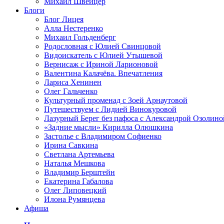
Михаил Швейцер
Блоги
Блог Лицея
Алла Нестеренко
Михаил Гольденберг
Родословная с Юлией Свинцовой
Видоискатель с Юлией Утышевой
Вернисаж с Ириной Ларионовой
Валентина Калачёва. Впечатления
Лариса Хенинен
Олег Гальченко
Культурный променад с Зоей Арнаутовой
Путешествуем с Лидией Винокуровой
Лазурный Берег без пафоса с Александрой Озолино
«Задние мысли» Кирилла Олюшкина
Застолье с Владимиром Софиенко
Ирина Савкина
Светлана Артемьева
Наталья Мешкова
Владимир Берштейн
Екатерина Габалова
Олег Липовецкий
Илона Румянцева
Афиша