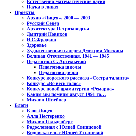
Естественно-математические науки
Наука в лицах
Проекты
Архив «Лицея». 2000 — 2003
Русский Север
Архитектура Петрозаводска
Дмитрий Новиков
И.С.Фрадков
Здоровье
Художественная галерея Дмитрия Москина
Великая Отечественная. 1941 — 1945
Педагогика С. Артемьевой
Педагогика школы
Педагогика двора
Конкурс короткого рассказа «Сестра таланта»
Конкурс «Во весь голос»
Конкурс новой драматургии «Ремарка»
Каким мы помним август 1991-го…
Михаил Швейцер
Блоги
Блог Лицея
Алла Нестеренко
Михаил Гольденберг
Родословная с Юлией Свинцовой
Видоискатель с Юлией Утышевой