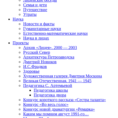
Лицейские беседы
Семья и дети
Путешествие
Утраты
Наука
Новости и факты
Гуманитарные науки
Естественно-математические науки
Наука в лицах
Проекты
Архив «Лицея». 2000 — 2003
Русский Север
Архитектура Петрозаводска
Дмитрий Новиков
И.С.Фрадков
Здоровье
Художественная галерея Дмитрия Москина
Великая Отечественная. 1941 — 1945
Педагогика С. Артемьевой
Педагогика школы
Педагогика двора
Конкурс короткого рассказа «Сестра таланта»
Конкурс «Во весь голос»
Конкурс новой драматургии «Ремарка»
Каким мы помним август 1991-го…