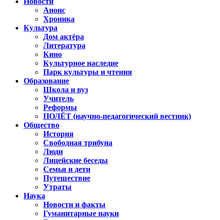
Новости
Анонс
Хроника
Культура
Дом актёра
Литература
Кино
Культурное наследие
Парк культуры и чтения
Образование
Школа и вуз
Учитель
Реформы
ПОЛЁТ (научно-педагогический вестник)
Общество
История
Свободная трибуна
Люди
Лицейские беседы
Семья и дети
Путешествие
Утраты
Наука
Новости и факты
Гуманитарные науки