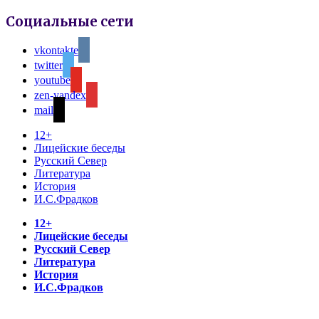
Социальные сети
vkontakte
twitter
youtube
zen-yandex
mail
12+
Лицейские беседы
Русский Север
Литература
История
И.С.Фрадков
12+
Лицейские беседы
Русский Север
Литература
История
И.С.Фрадков