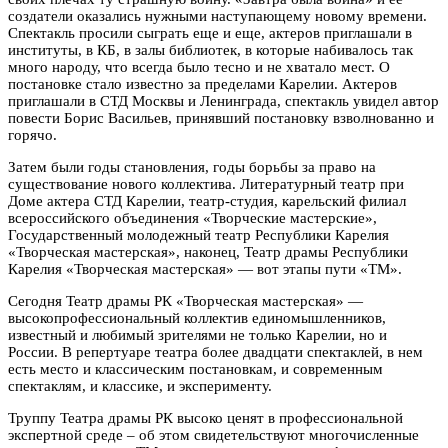
создатели оказались нужными наступающему новому времени.
Спектакль просили сыграть еще и еще, актеров приглашали в
институты, в КБ, в залы библиотек, в которые набивалось так
много народу, что всегда было тесно и не хватало мест. О
постановке стало известно за пределами Карелии. Актеров
приглашали в СТД Москвы и Ленинграда, спектакль увидел автор
повести Борис Васильев, принявший постановку взволнованно и
горячо.
Затем были годы становления, годы борьбы за право на
существование нового коллектива. Литературный театр при
Доме актера СТД Карелии, театр-студия, карельский филиал
всероссийского объединения «Творческие мастерские»,
Государственный молодежный театр Республики Карелия
«Творческая мастерская», наконец, Театр драмы Республики
Карелия «Творческая мастерская» — вот этапы пути «ТМ».
Сегодня Театр драмы РК «Творческая мастерская» —
высокопрофессиональный коллектив единомышленников,
известный и любимый зрителями не только Карелии, но и
России. В репертуаре театра более двадцати спектаклей, в нем
есть место и классическим постановкам, и современным
спектаклям, и классике, и эксперименту.
Труппу Театра драмы РК высоко ценят в профессиональной
экспертной среде – об этом свидетельствуют многочисленные