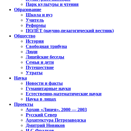
Парк культуры и чтения
Образование
Школа и вуз
Учитель
Реформы
ПОЛЁТ (научно-педагогический вестник)
Общество
История
Свободная трибуна
Люди
Лицейские беседы
Семья и дети
Путешествие
Утраты
Наука
Новости и факты
Гуманитарные науки
Естественно-математические науки
Наука в лицах
Проекты
Архив «Лицея». 2000 — 2003
Русский Север
Архитектура Петрозаводска
Дмитрий Новиков
И.С.Фрадков