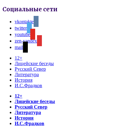
Социальные сети
vkontakte
twitter
youtube
zen-yandex
mail
12+
Лицейские беседы
Русский Север
Литература
История
И.С.Фрадков
12+
Лицейские беседы
Русский Север
Литература
История
И.С.Фрадков