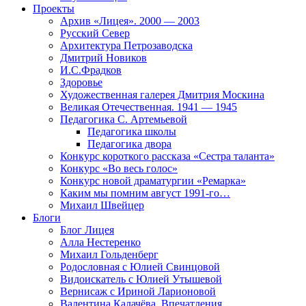
Проекты
Архив «Лицея». 2000 — 2003
Русский Север
Архитектура Петрозаводска
Дмитрий Новиков
И.С.Фрадков
Здоровье
Художественная галерея Дмитрия Москина
Великая Отечественная. 1941 — 1945
Педагогика С. Артемьевой
Педагогика школы
Педагогика двора
Конкурс короткого рассказа «Сестра таланта»
Конкурс «Во весь голос»
Конкурс новой драматургии «Ремарка»
Каким мы помним август 1991-го…
Михаил Швейцер
Блоги
Блог Лицея
Алла Нестеренко
Михаил Гольденберг
Родословная с Юлией Свинцовой
Видоискатель с Юлией Утышевой
Вернисаж с Ириной Ларионовой
Валентина Калачёва. Впечатления