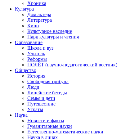
Хроника
Культура
Дом актёра
Литература
Кино
Культурное наследие
Парк культуры и чтения
Образование
Школа и вуз
Учитель
Реформы
ПОЛЁТ (научно-педагогический вестник)
Общество
История
Свободная трибуна
Люди
Лицейские беседы
Семья и дети
Путешествие
Утраты
Наука
Новости и факты
Гуманитарные науки
Естественно-математические науки
Наука в лицах