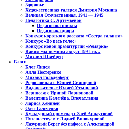
Здоровье
Художественная галерея Дмитрия Москина
Великая Отечественная. 1941 — 1945
Педагогика С. Артемьевой
Педагогика школы
Педагогика двора
Конкурс короткого рассказа «Сестра таланта»
Конкурс «Во весь голос»
Конкурс новой драматургии «Ремарка»
Каким мы помним август 1991-го…
Михаил Швейцер
Блоги
Блог Лицея
Алла Нестеренко
Михаил Гольденберг
Родословная с Юлией Свинцовой
Видоискатель с Юлией Утышевой
Вернисаж с Ириной Ларионовой
Валентина Калачёва. Впечатления
Лариса Хенинен
Олег Гальченко
Культурный променад с Зоей Арнаутовой
Путешествуем с Лидией Винокуровой
Лазурный Берег без пафоса с Александрой