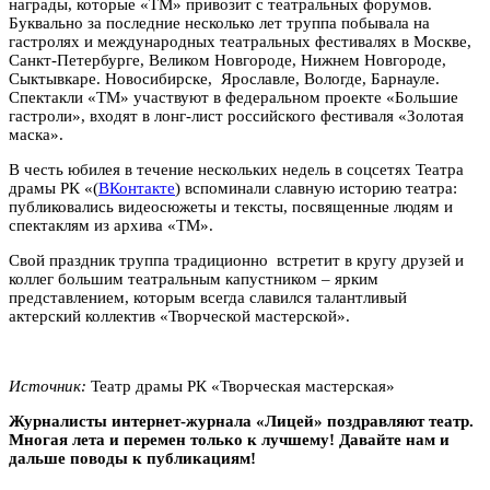
награды, которые «ТМ» привозит с театральных форумов.
Буквально за последние несколько лет труппа побывала на
гастролях и международных театральных фестивалях в Москве,
Санкт-Петербурге, Великом Новгороде, Нижнем Новгороде,
Сыктывкаре. Новосибирске, Ярославле, Вологде, Барнауле.
Спектакли «ТМ» участвуют в федеральном проекте «Большие
гастроли», входят в лонг-лист российского фестиваля «Золотая
маска».
В честь юбилея в течение нескольких недель в соцсетях Театра
драмы РК «(
ВКонтакте
) вспоминали славную историю театра:
публиковались видеосюжеты и тексты, посвященные людям и
спектаклям из архива «ТМ».
Свой праздник труппа традиционно встретит в кругу друзей и
коллег большим театральным капустником – ярким
представлением, которым всегда славился талантливый
актерский коллектив «Творческой мастерской».
Источник:
Театр драмы РК «Творческая мастерская»
Журналисты интернет-журнала «Лицей» поздравляют театр.
Многая лета и перемен только к лучшему! Давайте нам и
дальше поводы к публикациям!