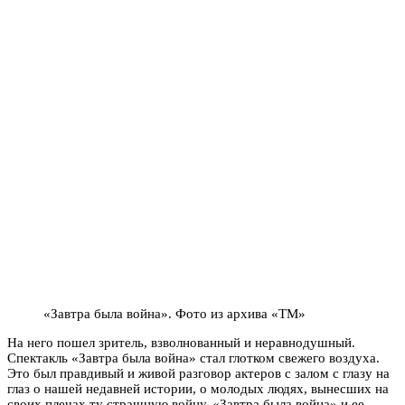
«Завтра была война». Фото из архива «ТМ»
На него пошел зритель, взволнованный и неравнодушный.
Спектакль «Завтра была война» стал глотком свежего воздуха.
Это был правдивый и живой разговор актеров с залом с глазу на
глаз о нашей недавней истории, о молодых людях, вынесших на
своих плечах ту страшную войну. «Завтра была война» и ее