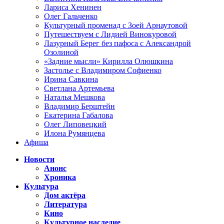
Лариса Хенинен
Олег Гальченко
Культурный променад с Зоей Арнаутовой
Путешествуем с Лидией Винокуровой
Лазурный Берег без пафоса с Александрой
Озолиной
«Задние мысли» Кирилла Олюшкина
Застолье с Владимиром Софиенко
Ирина Савкина
Светлана Артемьева
Наталья Мешкова
Владимир Берштейн
Екатерина Габалова
Олег Липовецкий
Илона Румянцева
Афиша
Новости
Анонс
Хроника
Культура
Дом актёра
Литература
Кино
Культурное наследие