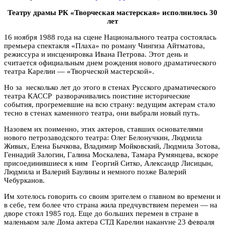
Театру драмы РК «Творческая мастерская» исполнилось 30
лет
16 ноября 1988 года на сцене Национального театра состоялась
премьера спектакля «Плаха» по роману Чингиза Айтматова,
режиссура и инсценировка Ивана Петрова. Этот день и
считается официальным днем рождения нового драматического
театра Карелии — «Творческой мастерской».
Но за несколько лет до этого в стенах Русского драматического
театра КАССР разворачивались поистине исторические
события, прогремевшие на всю страну: ведущим актерам стало
тесно в стенах каменного театра, они выбрали новый путь.
Назовем их поименно, этих актеров, ставших основателями
нового петрозаводского театра: Олег Белонучкин, Людмила
Живых, Елена Бычкова, Владимир Мойковский, Людмила Зотова,
Геннадий Залогин, Галина Москалева, Тамара Румянцева, вскоре
присоединившиеся к ним Георгий Ситко, Александр Лисицын,
Людмила и Валерий Баулины и немного позже Валерий
Чебурканов.
Им хотелось говорить со своим зрителем о главном во времени и
в себе, тем более что страна жила предчувствием перемен — на
дворе стоял 1985 год. Еще до больших перемен в стране в
маленьком зале Дома актера СТД Карелии накануне 23 февраля