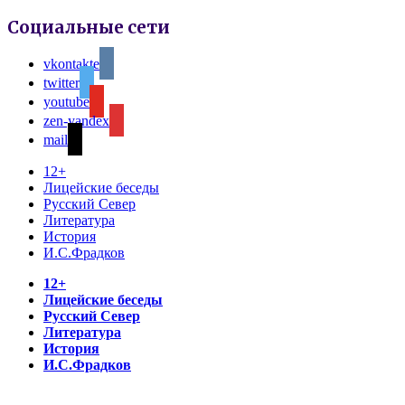
Социальные сети
vkontakte
twitter
youtube
zen-yandex
mail
12+
Лицейские беседы
Русский Север
Литература
История
И.С.Фрадков
12+
Лицейские беседы
Русский Север
Литература
История
И.С.Фрадков