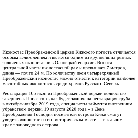
Иконостас Преображенской церкви Кижского погоста отличается
особым великолепием и является одним из крупнейших резных
золоченых иконостасов в Олонецкой епархии. Высота
центральной части иконостасной рамы превышает 7 метров,
длина — почти 24 м. По количеству икон четырехрядный
Преображенский иконостас можно отнести к категории наиболее
масштабных иконостасов среди храмов Русского Севера.
Реставрация 105 икон из Преображенской церкви полностью
завершена. После того, как будет закончена реставрация сруба –
в октябре-ноябре 2019 года, специалисты займутся внутренним
убранством церкви. 19 августа 2020 года – в День
Преображения Господня посетители острова Кижи смогут
увидеть иконостас на его историческом месте — в главном
храме заповедного острова.