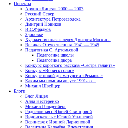
Проекты
Архив «Лицея». 2000 — 2003
Русский Север
Архитектура Петрозаводска
Дмитрий Новиков
И.С.Фрадков
Здоровье
Художественная галерея Дмитрия Москина
Великая Отечественная. 1941 — 1945
Педагогика С. Артемьевой
Педагогика школы
Педагогика двора
Конкурс короткого рассказа «Сестра таланта»
Конкурс «Во весь голос»
Конкурс новой драматургии «Ремарка»
Каким мы помним август 1991-го…
Михаил Швейцер
Блоги
Блог Лицея
Алла Нестеренко
Михаил Гольденберг
Родословная с Юлией Свинцовой
Видоискатель с Юлией Утышевой
Вернисаж с Ириной Ларионовой
Валентина Калачёва. Впечатления