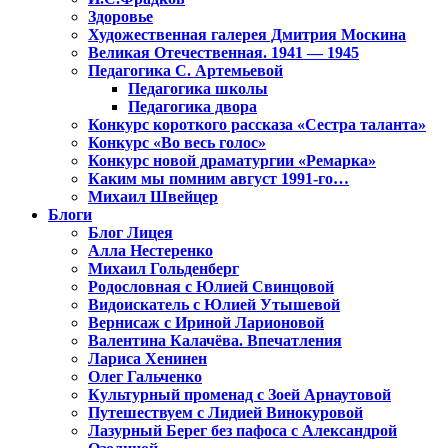
Здоровье
Художественная галерея Дмитрия Москина
Великая Отечественная. 1941 — 1945
Педагогика С. Артемьевой
Педагогика школы
Педагогика двора
Конкурс короткого рассказа «Сестра таланта»
Конкурс «Во весь голос»
Конкурс новой драматургии «Ремарка»
Каким мы помним август 1991-го…
Михаил Швейцер
Блоги
Блог Лицея
Алла Нестеренко
Михаил Гольденберг
Родословная с Юлией Свинцовой
Видоискатель с Юлией Утышевой
Вернисаж с Ириной Ларионовой
Валентина Калачёва. Впечатления
Лариса Хенинен
Олег Гальченко
Культурный променад с Зоей Арнаутовой
Путешествуем с Лидией Винокуровой
Лазурный Берег без пафоса с Александрой