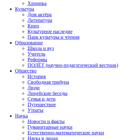
Хроника
Культура
Дом актёра
Литература
Кино
Культурное наследие
Парк культуры и чтения
Образование
Школа и вуз
Учитель
Реформы
ПОЛЁТ (научно-педагогический вестник)
Общество
История
Свободная трибуна
Люди
Лицейские беседы
Семья и дети
Путешествие
Утраты
Наука
Новости и факты
Гуманитарные науки
Естественно-математические науки
Наука в лицах