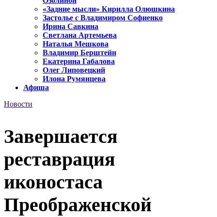
Озолиной
«Задние мысли» Кирилла Олюшкина
Застолье с Владимиром Софиенко
Ирина Савкина
Светлана Артемьева
Наталья Мешкова
Владимир Берштейн
Екатерина Габалова
Олег Липовецкий
Илона Румянцева
Афиша
Новости
Завершается
реставрация
иконостаса
Преображенской