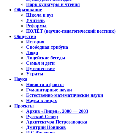
Парк культуры и чтения
Образование
Школа и вуз
Учитель
Реформы
ПОЛЁТ (научно-педагогический вестник)
Общество
История
Свободная трибуна
Люди
Лицейские беседы
Семья и дети
Путешествие
Утраты
Наука
Новости и факты
Гуманитарные науки
Естественно-математические науки
Наука в лицах
Проекты
Архив «Лицея». 2000 — 2003
Русский Север
Архитектура Петрозаводска
Дмитрий Новиков
И.С.Фрадков