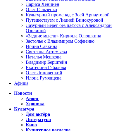
Лариса Хенинен
Олег Гальченко
Культурный променад с Зоей Арнаутовой
Путешествуем с Лидией Винокуровой
Лазурный Берег без пафоса с Александрой
Озолиной
«Задние мысли» Кирилла Олюшкина
Застолье с Владимиром Софиенко
Ирина Савкина
Светлана Артемьева
Наталья Мешкова
Владимир Берштейн
Екатерина Габалова
Олег Липовецкий
Илона Румянцева
Афиша
Новости
Анонс
Хроника
Культура
Дом актёра
Литература
Кино
Культурное наследие