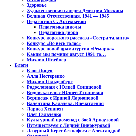
Здоровье
Художественная галерея Дмитрия Москина
Великая Отечественная. 1941 — 1945
Педагогика С. Артемьевой
Педагогика школы
Педагогика двора
Конкурс короткого рассказа «Сестра таланта»
Конкурс «Во весь голос»
Конкурс новой драматургии «Ремарка»
Каким мы помним август 1991-го…
Михаил Швейцер
Блоги
Блог Лицея
Алла Нестеренко
Михаил Гольденберг
Родословная с Юлией Свинцовой
Видоискатель с Юлией Утышевой
Вернисаж с Ириной Ларионовой
Валентина Калачёва. Впечатления
Лариса Хенинен
Олег Гальченко
Культурный променад с Зоей Арнаутовой
Путешествуем с Лидией Винокуровой
Лазурный Берег без пафоса с Александрой