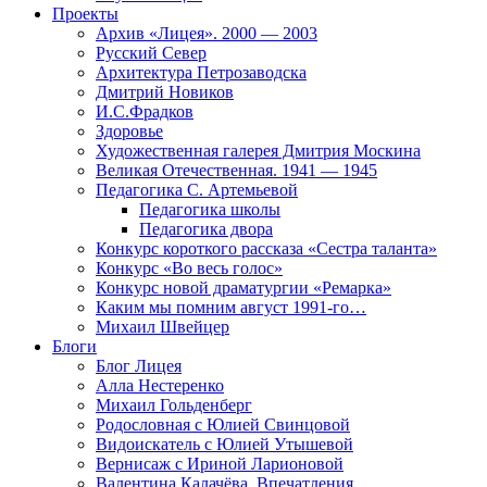
Проекты
Архив «Лицея». 2000 — 2003
Русский Север
Архитектура Петрозаводска
Дмитрий Новиков
И.С.Фрадков
Здоровье
Художественная галерея Дмитрия Москина
Великая Отечественная. 1941 — 1945
Педагогика С. Артемьевой
Педагогика школы
Педагогика двора
Конкурс короткого рассказа «Сестра таланта»
Конкурс «Во весь голос»
Конкурс новой драматургии «Ремарка»
Каким мы помним август 1991-го…
Михаил Швейцер
Блоги
Блог Лицея
Алла Нестеренко
Михаил Гольденберг
Родословная с Юлией Свинцовой
Видоискатель с Юлией Утышевой
Вернисаж с Ириной Ларионовой
Валентина Калачёва. Впечатления