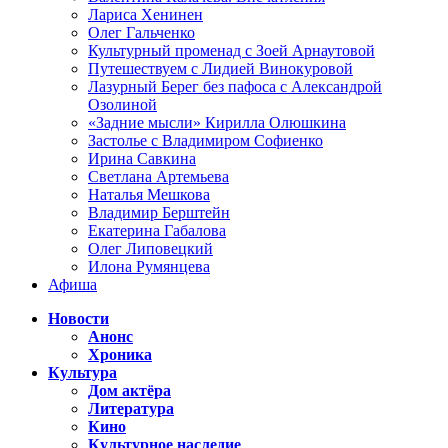
Лариса Хенинен
Олег Гальченко
Культурный променад с Зоей Арнаутовой
Путешествуем с Лидией Винокуровой
Лазурный Берег без пафоса с Александрой
Озолиной
«Задние мысли» Кирилла Олюшкина
Застолье с Владимиром Софиенко
Ирина Савкина
Светлана Артемьева
Наталья Мешкова
Владимир Берштейн
Екатерина Габалова
Олег Липовецкий
Илона Румянцева
Афиша
Новости
Анонс
Хроника
Культура
Дом актёра
Литература
Кино
Культурное наследие