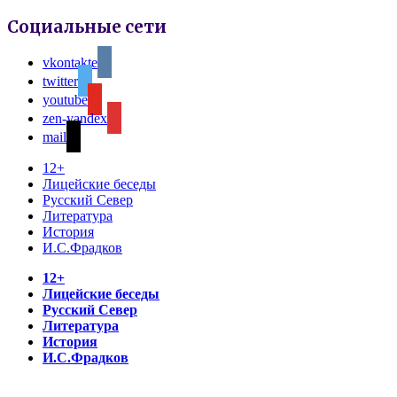
Социальные сети
vkontakte
twitter
youtube
zen-yandex
mail
12+
Лицейские беседы
Русский Север
Литература
История
И.С.Фрадков
12+
Лицейские беседы
Русский Север
Литература
История
И.С.Фрадков