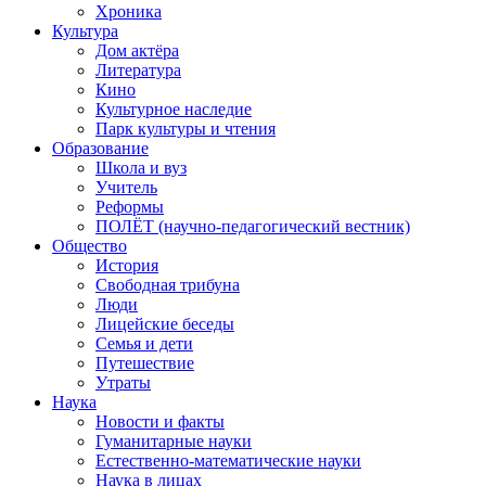
Хроника
Культура
Дом актёра
Литература
Кино
Культурное наследие
Парк культуры и чтения
Образование
Школа и вуз
Учитель
Реформы
ПОЛЁТ (научно-педагогический вестник)
Общество
История
Свободная трибуна
Люди
Лицейские беседы
Семья и дети
Путешествие
Утраты
Наука
Новости и факты
Гуманитарные науки
Естественно-математические науки
Наука в лицах