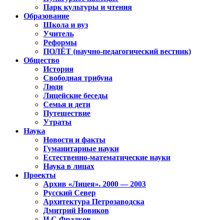
Парк культуры и чтения
Образование
Школа и вуз
Учитель
Реформы
ПОЛЁТ (научно-педагогический вестник)
Общество
История
Свободная трибуна
Люди
Лицейские беседы
Семья и дети
Путешествие
Утраты
Наука
Новости и факты
Гуманитарные науки
Естественно-математические науки
Наука в лицах
Проекты
Архив «Лицея». 2000 — 2003
Русский Север
Архитектура Петрозаводска
Дмитрий Новиков
И.С.Фрадков