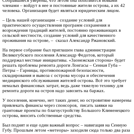
Собравшиеся уверены, что летом она пополнится новыми
членами – войдут в нее и постоянные жители острова, а их 42
человека. Организация будет являться юридическим лицом.
– Цель нашей организации – создание условий для
практического осуществления программ сохранения и
возрождения традиций жителей, постоянно проживающих в
сельской местности, создание условий для качественного
проживания на острове, – сказал Александр Ржановский.
На первое собрание был приглашен глава администрации
Великогубского поселения Александр Федотов, который
поддержал местные инициативы. «Заонежская сторона» будет
решать проблемы ремонта дороги Лонгасы – Сенная Губа –
Петры – Гарницы, противопожарной безопасности,
складирования и вывоза с острова мусора и обеспечения
медицинского обслуживания жителей острова. Всё это требует
немалых финансовых затрат, ведь даже тяжелую технику для
ремонта дороги на остров надо завозить на баржах.
У поселения, конечно, нет таких денег, но островитяне намерены
привлекать финансы через спонсоров, писать заявки на
грантовые проекты по благоустройству Большого Клименецкого
острова, вносить собственные средства.
Был поднят и еще один важный вопрос – навигация на Сенную
Губу. Прошлым летом «метеоры» заходили сюда только два раза