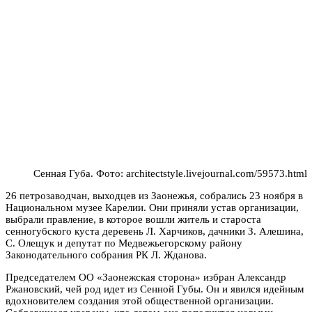
Сенная Губа. Фото: architectstyle.livejournal.com/59573.html
26 петрозаводчан, выходцев из Заонежья, собрались 23 ноября в
Национальном музее Карелии. Они приняли устав организации,
выбрали правление, в которое вошли житель и староста
сенногубского куста деревень Л. Харчиков, дачники З. Алешина,
С. Олещук и депутат по Медвежьегорскому району
Законодательного собрания РК Л. Жданова.
Председателем ОО «Заонежская сторона» избран Александр
Ржановский, чей род идет из Сенной Губы. Он и явился идейным
вдохновителем создания этой общественной организации.