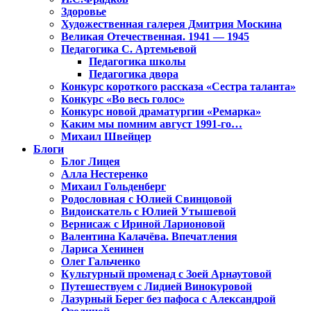
Здоровье
Художественная галерея Дмитрия Москина
Великая Отечественная. 1941 — 1945
Педагогика С. Артемьевой
Педагогика школы
Педагогика двора
Конкурс короткого рассказа «Сестра таланта»
Конкурс «Во весь голос»
Конкурс новой драматургии «Ремарка»
Каким мы помним август 1991-го…
Михаил Швейцер
Блоги
Блог Лицея
Алла Нестеренко
Михаил Гольденберг
Родословная с Юлией Свинцовой
Видоискатель с Юлией Утышевой
Вернисаж с Ириной Ларионовой
Валентина Калачёва. Впечатления
Лариса Хенинен
Олег Гальченко
Культурный променад с Зоей Арнаутовой
Путешествуем с Лидией Винокуровой
Лазурный Берег без пафоса с Александрой