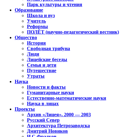
Парк культуры и чтения
Образование
Школа и вуз
Учитель
Реформы
ПОЛЁТ (научно-педагогический вестник)
Общество
История
Свободная трибуна
Люди
Лицейские беседы
Семья и дети
Путешествие
Утраты
Наука
Новости и факты
Гуманитарные науки
Естественно-математические науки
Наука в лицах
Проекты
Архив «Лицея». 2000 — 2003
Русский Север
Архитектура Петрозаводска
Дмитрий Новиков
И.С.Фрадков