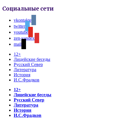
Социальные сети
vkontakte
twitter
youtube
zen-yandex
mail
12+
Лицейские беседы
Русский Север
Литература
История
И.С.Фрадков
12+
Лицейские беседы
Русский Север
Литература
История
И.С.Фрадков