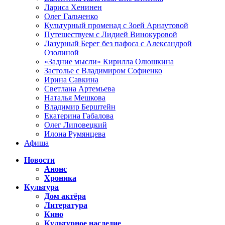
Лариса Хенинен
Олег Гальченко
Культурный променад с Зоей Арнаутовой
Путешествуем с Лидией Винокуровой
Лазурный Берег без пафоса с Александрой
Озолиной
«Задние мысли» Кирилла Олюшкина
Застолье с Владимиром Софиенко
Ирина Савкина
Светлана Артемьева
Наталья Мешкова
Владимир Берштейн
Екатерина Габалова
Олег Липовецкий
Илона Румянцева
Афиша
Новости
Анонс
Хроника
Культура
Дом актёра
Литература
Кино
Культурное наследие