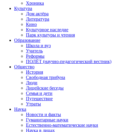
Хроника
Культура
Дом актёра
Литература
Кино
Культурное наследие
Парк культуры и чтения
Образование
Школа и вуз
Учитель
Реформы
ПОЛЁТ (научно-педагогический вестник)
Общество
История
Свободная трибуна
Люди
Лицейские беседы
Семья и дети
Путешествие
Утраты
Наука
Новости и факты
Гуманитарные науки
Естественно-математические науки
Наука в лицах