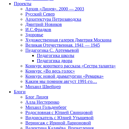
Проекты
Архив «Лицея». 2000 — 2003
Русский Север
Архитектура Петрозаводска
Дмитрий Новиков
И.С.Фрадков
Здоровье
Художественная галерея Дмитрия Москина
Великая Отечественная. 1941 — 1945
Педагогика С. Артемьевой
Педагогика школы
Педагогика двора
Конкурс короткого рассказа «Сестра таланта»
Конкурс «Во весь голос»
Конкурс новой драматургии «Ремарка»
Каким мы помним август 1991-го…
Михаил Швейцер
Блоги
Блог Лицея
Алла Нестеренко
Михаил Гольденберг
Родословная с Юлией Свинцовой
Видоискатель с Юлией Утышевой
Вернисаж с Ириной Ларионовой
Валентина Калачёва. Впечатления