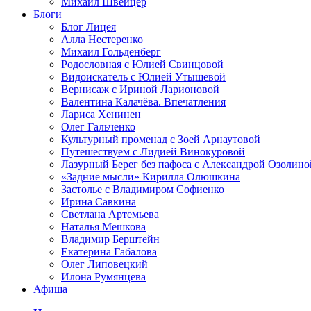
Михаил Швейцер
Блоги
Блог Лицея
Алла Нестеренко
Михаил Гольденберг
Родословная с Юлией Свинцовой
Видоискатель с Юлией Утышевой
Вернисаж с Ириной Ларионовой
Валентина Калачёва. Впечатления
Лариса Хенинен
Олег Гальченко
Культурный променад с Зоей Арнаутовой
Путешествуем с Лидией Винокуровой
Лазурный Берег без пафоса с Александрой Озолино
«Задние мысли» Кирилла Олюшкина
Застолье с Владимиром Софиенко
Ирина Савкина
Светлана Артемьева
Наталья Мешкова
Владимир Берштейн
Екатерина Габалова
Олег Липовецкий
Илона Румянцева
Афиша