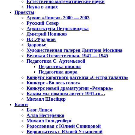
Естественно-математические науки
Наука в лицах
Проекты
Архив «Лицея». 2000 — 2003
Русский Север
Архитектура Петрозаводска
Дмитрий Новиков
И.С.Фрадков
Здоровье
Художественная галерея Дмитрия Москина
Великая Отечественная. 1941 — 1945
Педагогика С. Артемьевой
Педагогика школы
Педагогика двора
Конкурс короткого рассказа «Сестра таланта»
Конкурс «Во весь голос»
Конкурс новой драматургии «Ремарка»
Каким мы помним август 1991-го…
Михаил Швейцер
Блоги
Блог Лицея
Алла Нестеренко
Михаил Гольденберг
Родословная с Юлией Свинцовой
Видоискатель с Юлией Утышевой