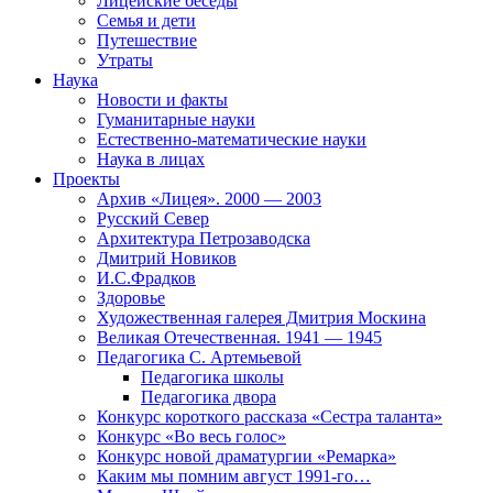
Лицейские беседы
Семья и дети
Путешествие
Утраты
Наука
Новости и факты
Гуманитарные науки
Естественно-математические науки
Наука в лицах
Проекты
Архив «Лицея». 2000 — 2003
Русский Север
Архитектура Петрозаводска
Дмитрий Новиков
И.С.Фрадков
Здоровье
Художественная галерея Дмитрия Москина
Великая Отечественная. 1941 — 1945
Педагогика С. Артемьевой
Педагогика школы
Педагогика двора
Конкурс короткого рассказа «Сестра таланта»
Конкурс «Во весь голос»
Конкурс новой драматургии «Ремарка»
Каким мы помним август 1991-го…