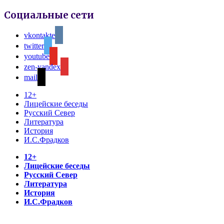
Социальные сети
vkontakte
twitter
youtube
zen-yandex
mail
12+
Лицейские беседы
Русский Север
Литература
История
И.С.Фрадков
12+
Лицейские беседы
Русский Север
Литература
История
И.С.Фрадков