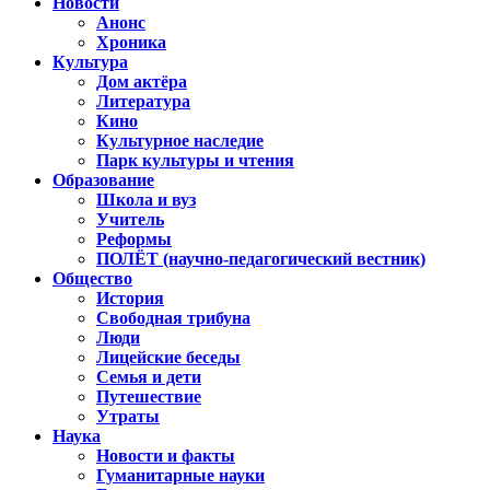
Новости
Анонс
Хроника
Культура
Дом актёра
Литература
Кино
Культурное наследие
Парк культуры и чтения
Образование
Школа и вуз
Учитель
Реформы
ПОЛЁТ (научно-педагогический вестник)
Общество
История
Свободная трибуна
Люди
Лицейские беседы
Семья и дети
Путешествие
Утраты
Наука
Новости и факты
Гуманитарные науки