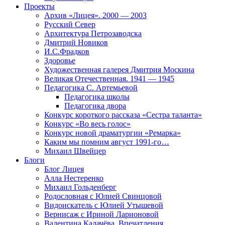
Проекты
Архив «Лицея». 2000 — 2003
Русский Север
Архитектура Петрозаводска
Дмитрий Новиков
И.С.Фрадков
Здоровье
Художественная галерея Дмитрия Москина
Великая Отечественная. 1941 — 1945
Педагогика С. Артемьевой
Педагогика школы
Педагогика двора
Конкурс короткого рассказа «Сестра таланта»
Конкурс «Во весь голос»
Конкурс новой драматургии «Ремарка»
Каким мы помним август 1991-го…
Михаил Швейцер
Блоги
Блог Лицея
Алла Нестеренко
Михаил Гольденберг
Родословная с Юлией Свинцовой
Видоискатель с Юлией Утышевой
Вернисаж с Ириной Ларионовой
Валентина Калачёва. Впечатления