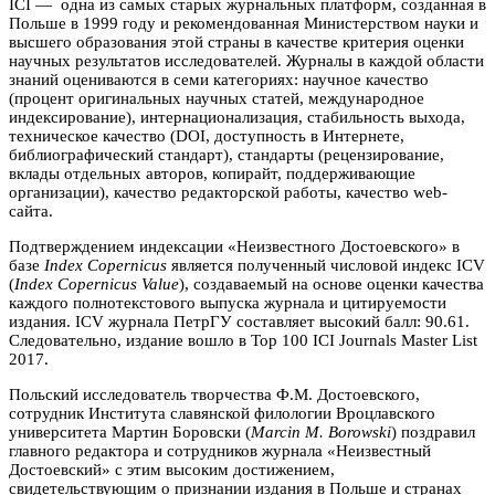
ICI — одна из самых старых журнальных платформ, созданная в
Польше в 1999 году и рекомендованная Министерством науки и
высшего образования этой страны в качестве критерия оценки
научных результатов исследователей. Журналы в каждой области
знаний оцениваются в семи категориях: научное качество
(процент оригинальных научных статей, международное
индексирование), интернационализация, стабильность выхода,
техническое качество (DOI, доступность в Интернете,
библиографический стандарт), стандарты (рецензирование,
вклады отдельных авторов, копирайт, поддерживающие
организации), качество редакторской работы, качество web-
сайта.
Подтверждением индексации «Неизвестного Достоевского» в
базе
Index Copernicus
является полученный числовой индекс ICV
(
Index Copernicus Value
), создаваемый на основе оценки качества
каждого полнотекстового выпуска журнала и цитируемости
издания. ICV журнала ПетрГУ составляет высокий балл: 90.61.
Следовательно, издание вошло в Top 100 ICI Journals Master List
2017.
Польский исследователь творчества Ф.М. Достоевского,
сотрудник Института славянской филологии Вроцлавского
университета Мартин Боровски (
Marcin M. Borowski
) поздравил
главного редактора и сотрудников журнала «Неизвестный
Достоевский» с этим высоким достижением,
свидетельствующим о признании издания в Польше и странах