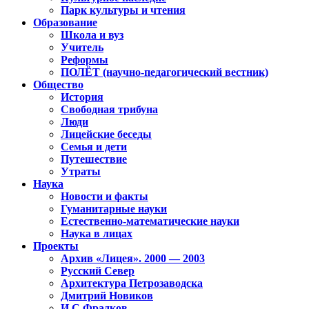
Парк культуры и чтения
Образование
Школа и вуз
Учитель
Реформы
ПОЛЁТ (научно-педагогический вестник)
Общество
История
Свободная трибуна
Люди
Лицейские беседы
Семья и дети
Путешествие
Утраты
Наука
Новости и факты
Гуманитарные науки
Естественно-математические науки
Наука в лицах
Проекты
Архив «Лицея». 2000 — 2003
Русский Север
Архитектура Петрозаводска
Дмитрий Новиков
И.С.Фрадков