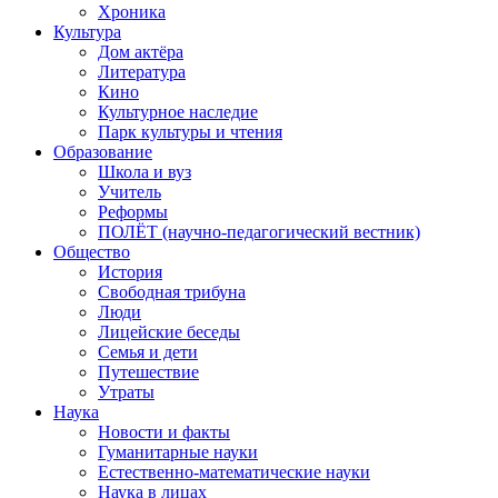
Хроника
Культура
Дом актёра
Литература
Кино
Культурное наследие
Парк культуры и чтения
Образование
Школа и вуз
Учитель
Реформы
ПОЛЁТ (научно-педагогический вестник)
Общество
История
Свободная трибуна
Люди
Лицейские беседы
Семья и дети
Путешествие
Утраты
Наука
Новости и факты
Гуманитарные науки
Естественно-математические науки
Наука в лицах