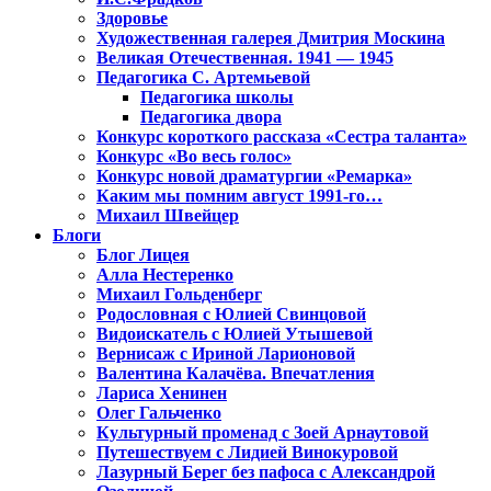
Здоровье
Художественная галерея Дмитрия Москина
Великая Отечественная. 1941 — 1945
Педагогика С. Артемьевой
Педагогика школы
Педагогика двора
Конкурс короткого рассказа «Сестра таланта»
Конкурс «Во весь голос»
Конкурс новой драматургии «Ремарка»
Каким мы помним август 1991-го…
Михаил Швейцер
Блоги
Блог Лицея
Алла Нестеренко
Михаил Гольденберг
Родословная с Юлией Свинцовой
Видоискатель с Юлией Утышевой
Вернисаж с Ириной Ларионовой
Валентина Калачёва. Впечатления
Лариса Хенинен
Олег Гальченко
Культурный променад с Зоей Арнаутовой
Путешествуем с Лидией Винокуровой
Лазурный Берег без пафоса с Александрой