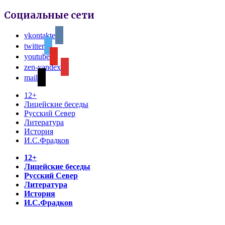
Социальные сети
vkontakte
twitter
youtube
zen-yandex
mail
12+
Лицейские беседы
Русский Север
Литература
История
И.С.Фрадков
12+
Лицейские беседы
Русский Север
Литература
История
И.С.Фрадков