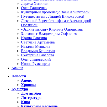
Лариса Хенинен
Олег Гальченко
Культурный променад с Зоей Арнаутовой
Путешествуем с Лидией Винокуровой
Лазурный Берег без пафоса с Александрой
Озолиной
«Задние мысли» Кирилла Олюшкина
Застолье с Владимиром Софиенко
Ирина Савкина
Светлана Артемьева
Наталья Мешкова
Владимир Берштейн
Екатерина Габалова
Олег Липовецкий
Илона Румянцева
Афиша
Новости
Анонс
Хроника
Культура
Дом актёра
Литература
Кино
Культурное наследие