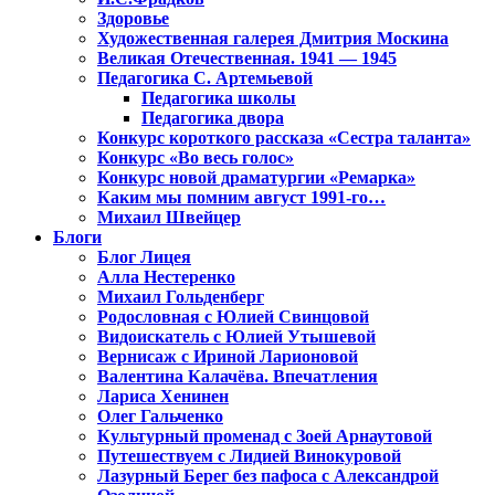
Здоровье
Художественная галерея Дмитрия Москина
Великая Отечественная. 1941 — 1945
Педагогика С. Артемьевой
Педагогика школы
Педагогика двора
Конкурс короткого рассказа «Сестра таланта»
Конкурс «Во весь голос»
Конкурс новой драматургии «Ремарка»
Каким мы помним август 1991-го…
Михаил Швейцер
Блоги
Блог Лицея
Алла Нестеренко
Михаил Гольденберг
Родословная с Юлией Свинцовой
Видоискатель с Юлией Утышевой
Вернисаж с Ириной Ларионовой
Валентина Калачёва. Впечатления
Лариса Хенинен
Олег Гальченко
Культурный променад с Зоей Арнаутовой
Путешествуем с Лидией Винокуровой
Лазурный Берег без пафоса с Александрой