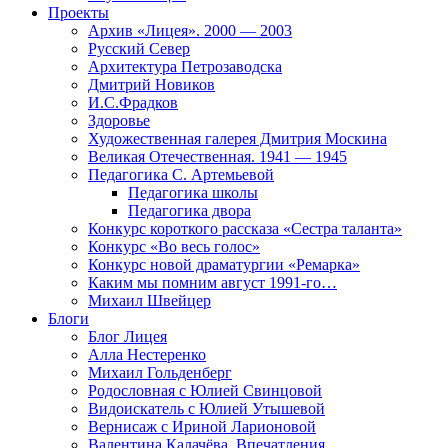
Проекты
Архив «Лицея». 2000 — 2003
Русский Север
Архитектура Петрозаводска
Дмитрий Новиков
И.С.Фрадков
Здоровье
Художественная галерея Дмитрия Москина
Великая Отечественная. 1941 — 1945
Педагогика С. Артемьевой
Педагогика школы
Педагогика двора
Конкурс короткого рассказа «Сестра таланта»
Конкурс «Во весь голос»
Конкурс новой драматургии «Ремарка»
Каким мы помним август 1991-го…
Михаил Швейцер
Блоги
Блог Лицея
Алла Нестеренко
Михаил Гольденберг
Родословная с Юлией Свинцовой
Видоискатель с Юлией Утышевой
Вернисаж с Ириной Ларионовой
Валентина Калачёва. Впечатления