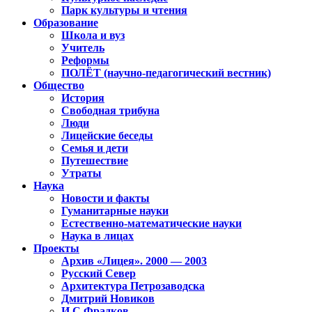
Парк культуры и чтения
Образование
Школа и вуз
Учитель
Реформы
ПОЛЁТ (научно-педагогический вестник)
Общество
История
Свободная трибуна
Люди
Лицейские беседы
Семья и дети
Путешествие
Утраты
Наука
Новости и факты
Гуманитарные науки
Естественно-математические науки
Наука в лицах
Проекты
Архив «Лицея». 2000 — 2003
Русский Север
Архитектура Петрозаводска
Дмитрий Новиков
И.С.Фрадков