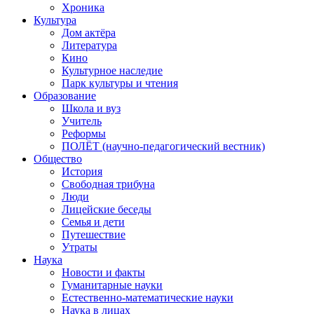
Хроника
Культура
Дом актёра
Литература
Кино
Культурное наследие
Парк культуры и чтения
Образование
Школа и вуз
Учитель
Реформы
ПОЛЁТ (научно-педагогический вестник)
Общество
История
Свободная трибуна
Люди
Лицейские беседы
Семья и дети
Путешествие
Утраты
Наука
Новости и факты
Гуманитарные науки
Естественно-математические науки
Наука в лицах