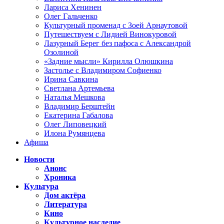
Лариса Хенинен
Олег Гальченко
Культурный променад с Зоей Арнаутовой
Путешествуем с Лидией Винокуровой
Лазурный Берег без пафоса с Александрой
Озолиной
«Задние мысли» Кирилла Олюшкина
Застолье с Владимиром Софиенко
Ирина Савкина
Светлана Артемьева
Наталья Мешкова
Владимир Берштейн
Екатерина Габалова
Олег Липовецкий
Илона Румянцева
Афиша
Новости
Анонс
Хроника
Культура
Дом актёра
Литература
Кино
Культурное наследие