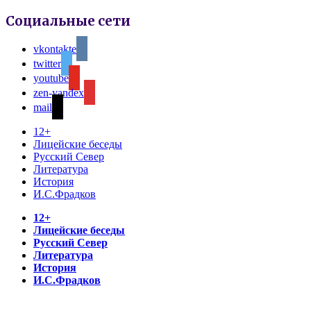
Социальные сети
vkontakte
twitter
youtube
zen-yandex
mail
12+
Лицейские беседы
Русский Север
Литература
История
И.С.Фрадков
12+
Лицейские беседы
Русский Север
Литература
История
И.С.Фрадков