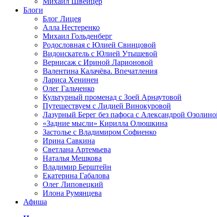
Михаил Швейцер
Блоги
Блог Лицея
Алла Нестеренко
Михаил Гольденберг
Родословная с Юлией Свинцовой
Видоискатель с Юлией Утышевой
Вернисаж с Ириной Ларионовой
Валентина Калачёва. Впечатления
Лариса Хенинен
Олег Гальченко
Культурный променад с Зоей Арнаутовой
Путешествуем с Лидией Винокуровой
Лазурный Берег без пафоса с Александрой Озолино
«Задние мысли» Кирилла Олюшкина
Застолье с Владимиром Софиенко
Ирина Савкина
Светлана Артемьева
Наталья Мешкова
Владимир Берштейн
Екатерина Габалова
Олег Липовецкий
Илона Румянцева
Афиша