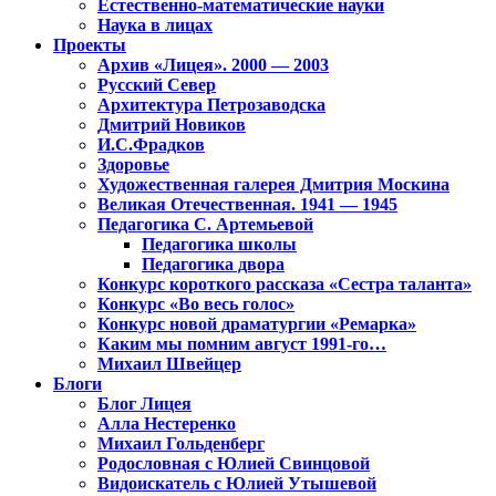
Естественно-математические науки
Наука в лицах
Проекты
Архив «Лицея». 2000 — 2003
Русский Север
Архитектура Петрозаводска
Дмитрий Новиков
И.С.Фрадков
Здоровье
Художественная галерея Дмитрия Москина
Великая Отечественная. 1941 — 1945
Педагогика С. Артемьевой
Педагогика школы
Педагогика двора
Конкурс короткого рассказа «Сестра таланта»
Конкурс «Во весь голос»
Конкурс новой драматургии «Ремарка»
Каким мы помним август 1991-го…
Михаил Швейцер
Блоги
Блог Лицея
Алла Нестеренко
Михаил Гольденберг
Родословная с Юлией Свинцовой
Видоискатель с Юлией Утышевой