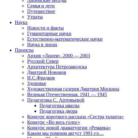
Лицейские беседы
Семья и дети
Путешествие
Утраты
Наука
Новости и факты
Гуманитарные науки
Естественно-математические науки
Наука в лицах
Проекты
Архив «Лицея». 2000 — 2003
Русский Север
Архитектура Петрозаводска
Дмитрий Новиков
И.С.Фрадков
Здоровье
Художественная галерея Дмитрия Москина
Великая Отечественная. 1941 — 1945
Педагогика С. Артемьевой
Педагогика школы
Педагогика двора
Конкурс короткого рассказа «Сестра таланта»
Конкурс «Во весь голос»
Конкурс новой драматургии «Ремарка»
Каким мы помним август 1991-го…