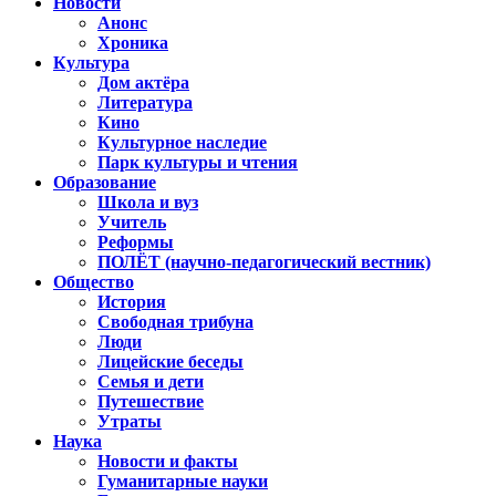
Новости
Анонс
Хроника
Культура
Дом актёра
Литература
Кино
Культурное наследие
Парк культуры и чтения
Образование
Школа и вуз
Учитель
Реформы
ПОЛЁТ (научно-педагогический вестник)
Общество
История
Свободная трибуна
Люди
Лицейские беседы
Семья и дети
Путешествие
Утраты
Наука
Новости и факты
Гуманитарные науки