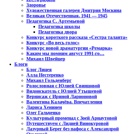
Здоровье
Художественная галерея Дмитрия Москина
Великая Отечественная. 1941 — 1945
Педагогика С. Артемьевой
Педагогика школы
Педагогика двора
Конкурс короткого рассказа «Сестра таланта»
Конкурс «Во весь голос»
Конкурс новой драматургии «Ремарка»
Каким мы помним август 1991-го…
Михаил Швейцер
Блоги
Блог Лицея
Алла Нестеренко
Михаил Гольденберг
Родословная с Юлией Свинцовой
Видоискатель с Юлией Утышевой
Вернисаж с Ириной Ларионовой
Валентина Калачёва. Впечатления
Лариса Хенинен
Олег Гальченко
Культурный променад с Зоей Арнаутовой
Путешествуем с Лидией Винокуровой
Лазурный Берег без пафоса с Александрой