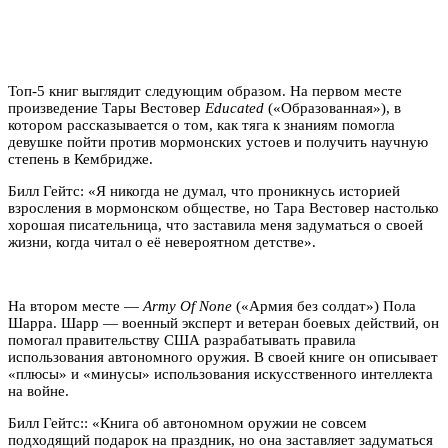
Топ-5 книг выглядит следующим образом. На первом месте
произведение Тары Вестовер
Educated
(«Образованная»), в
котором рассказывается о том, как тяга к знаниям помогла
девушке пойти против мормонских устоев и получить научную
степень в Кембридже.
Билл Гейтс: «Я никогда не думал, что проникнусь историей
взросления в мормонском обществе, но Тара Вестовер настолько
хорошая писательница, что заставила меня задуматься о своей
жизни, когда читал о её невероятном детстве».
На втором месте —
Army Of None
(«Армия без солдат») Пола
Шарра. Шарр — военный эксперт и ветеран боевых действий, он
помогал правительству США разрабатывать правила
использования автономного оружия. В своей книге он описывает
«плюсы» и «минусы» использования искусственного интеллекта
на войне.
Билл Гейтс:: «Книга об автономном оружии не совсем
подходящий подарок на праздник, но она заставляет задуматься