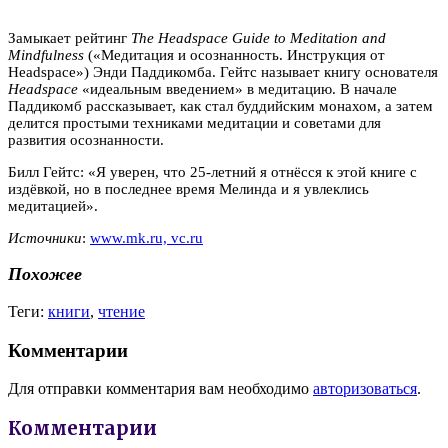
Замыкает рейтинг
The Headspace Guide to Meditation and
Mindfulness
(«Медитация и осознанность. Инструкция от
Headspace») Энди Паддикомба. Гейтс называет книгу основателя
Headspace
«идеальным введением» в медитацию. В начале
Паддикомб рассказывает, как стал буддийским монахом, а затем
делится простыми техниками медитации и советами для
развития осознанности.
Билл Гейтс: «Я уверен, что 25-летний я отнёсся к этой книге с
издёвкой, но в последнее время Мелинда и я увлеклись
медитацией».
Источники
:
www.mk.ru,
vc.ru
Похожее
Теги:
книги
,
чтение
Комментарии
Для отправки комментария вам необходимо
авторизоваться
.
Комментарии