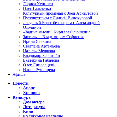
Лариса Хенинен
Олег Гальченко
Культурный променад с Зоей Арнаутовой
Путешествуем с Лидией Винокуровой
Лазурный Берег без пафоса с Александрой
Озолиной
«Задние мысли» Кирилла Олюшкина
Застолье с Владимиром Софиенко
Ирина Савкина
Светлана Артемьева
Наталья Мешкова
Владимир Берштейн
Екатерина Габалова
Олег Липовецкий
Илона Румянцева
Афиша
Новости
Анонс
Хроника
Культура
Дом актёра
Литература
Кино
Культурное наследие