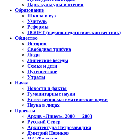
Парк культуры и чтения
Образование
Школа и вуз
Учитель
Реформы
ПОЛЁТ (научно-педагогический вестник)
Общество
История
Свободная трибуна
Люди
Лицейские беседы
Семья и дети
Путешествие
Утраты
Наука
Новости и факты
Гуманитарные науки
Естественно-математические науки
Наука в лицах
Проекты
Архив «Лицея». 2000 — 2003
Русский Север
Архитектура Петрозаводска
Дмитрий Новиков
И.С.Фрадков