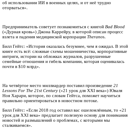
об использовании ИИ в военных целях, и от неё трудно
оторваться».
Предприниматель советует познакомиться с книгой
Bad Blood
(«Дурная кровь») Джона Каррейру, в которой описан процесс
взлета и падения медицинской корпорации
Therano
s.
Билл Гейтс: «История оказалась безумнее, чем я ожидал. В этой
книге есть всё: сложные схемы мошенничества, корпоративные
интриги, истории на обложках журналов, разрушенные
семейные отношения и гибель компании, которая оценивалась
почти в $10 млрд».
На четвёртое место миллиардер поставил произведение
21
Lessons For The 21st Century
(«21 урок для XXI века») Юваля
Ноя Харари, которое, по словам Гейтса, поможет научиться
правильно ориентироваться в новостном потоке.
Билл Гейтс: «Если 2018 год оставил вас ошеломлённым, то «21
урок для XXI века» предлагает полезную основу для понимания
новостей и размышлений о проблемах, с которыми мы
сталкиваемся».