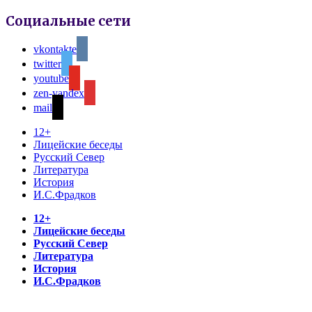
Социальные сети
vkontakte
twitter
youtube
zen-yandex
mail
12+
Лицейские беседы
Русский Север
Литература
История
И.С.Фрадков
12+
Лицейские беседы
Русский Север
Литература
История
И.С.Фрадков