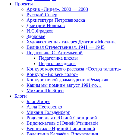
Проекты
Архив «Лицея». 2000 — 2003
Русский Север
Архитектура Петрозаводска
Дмитрий Новиков
И.С.Фрадков
Здоровье
Художественная галерея Дмитрия Москина
Великая Отечественная. 1941 — 1945
Педагогика С. Артемьевой
Педагогика школы
Педагогика двора
Конкурс короткого рассказа «Сестра таланта»
Конкурс «Во весь голос»
Конкурс новой драматургии «Ремарка»
Каким мы помним август 1991-го…
Михаил Швейцер
Блоги
Блог Лицея
Алла Нестеренко
Михаил Гольденберг
Родословная с Юлией Свинцовой
Видоискатель с Юлией Утышевой
Вернисаж с Ириной Ларионовой
Валентина Калачёва. Впечатления