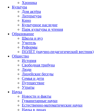
Хроника
Культура
Дом актёра
Литература
Кино
Культурное наследие
Парк культуры и чтения
Образование
Школа и вуз
Учитель
Реформы
ПОЛЁТ (научно-педагогический вестник)
Общество
История
Свободная трибуна
Люди
Лицейские беседы
Семья и дети
Путешествие
Утраты
Наука
Новости и факты
Гуманитарные науки
Естественно-математические науки
Наука в лицах