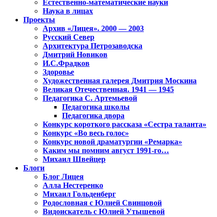
Естественно-математические науки
Наука в лицах
Проекты
Архив «Лицея». 2000 — 2003
Русский Север
Архитектура Петрозаводска
Дмитрий Новиков
И.С.Фрадков
Здоровье
Художественная галерея Дмитрия Москина
Великая Отечественная. 1941 — 1945
Педагогика С. Артемьевой
Педагогика школы
Педагогика двора
Конкурс короткого рассказа «Сестра таланта»
Конкурс «Во весь голос»
Конкурс новой драматургии «Ремарка»
Каким мы помним август 1991-го…
Михаил Швейцер
Блоги
Блог Лицея
Алла Нестеренко
Михаил Гольденберг
Родословная с Юлией Свинцовой
Видоискатель с Юлией Утышевой