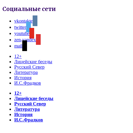
Социальные сети
vkontakte
twitter
youtube
zen-yandex
mail
12+
Лицейские беседы
Русский Север
Литература
История
И.С.Фрадков
12+
Лицейские беседы
Русский Север
Литература
История
И.С.Фрадков