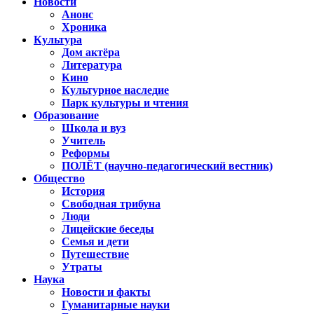
Новости
Анонс
Хроника
Культура
Дом актёра
Литература
Кино
Культурное наследие
Парк культуры и чтения
Образование
Школа и вуз
Учитель
Реформы
ПОЛЁТ (научно-педагогический вестник)
Общество
История
Свободная трибуна
Люди
Лицейские беседы
Семья и дети
Путешествие
Утраты
Наука
Новости и факты
Гуманитарные науки