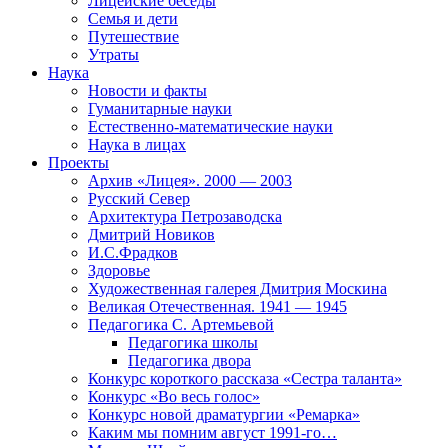
Лицейские беседы
Семья и дети
Путешествие
Утраты
Наука
Новости и факты
Гуманитарные науки
Естественно-математические науки
Наука в лицах
Проекты
Архив «Лицея». 2000 — 2003
Русский Север
Архитектура Петрозаводска
Дмитрий Новиков
И.С.Фрадков
Здоровье
Художественная галерея Дмитрия Москина
Великая Отечественная. 1941 — 1945
Педагогика С. Артемьевой
Педагогика школы
Педагогика двора
Конкурс короткого рассказа «Сестра таланта»
Конкурс «Во весь голос»
Конкурс новой драматургии «Ремарка»
Каким мы помним август 1991-го…