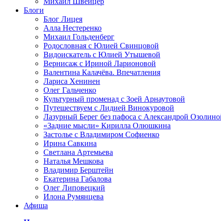
Михаил Швейцер
Блоги
Блог Лицея
Алла Нестеренко
Михаил Гольденберг
Родословная с Юлией Свинцовой
Видоискатель с Юлией Утышевой
Вернисаж с Ириной Ларионовой
Валентина Калачёва. Впечатления
Лариса Хенинен
Олег Гальченко
Культурный променад с Зоей Арнаутовой
Путешествуем с Лидией Винокуровой
Лазурный Берег без пафоса с Александрой Озолино
«Задние мысли» Кирилла Олюшкина
Застолье с Владимиром Софиенко
Ирина Савкина
Светлана Артемьева
Наталья Мешкова
Владимир Берштейн
Екатерина Габалова
Олег Липовецкий
Илона Румянцева
Афиша