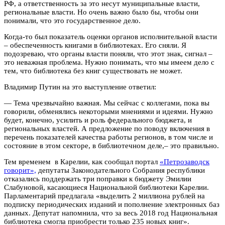
РФ, а ответственность за это несут муниципальные власти,
региональные власти. Но очень важно было бы, чтобы они
понимали, что это государственное дело.
Когда-то был показатель оценки органов исполнительной власти
– обеспеченность книгами в библиотеках. Его сняли. Я
подозреваю, что органы власти поняли, что этот знак, сигнал –
это неважная проблема. Нужно понимать, что мы имеем дело с
тем, что библиотека без книг существовать не может.
Владимир Путин на это выступление ответил:
— Тема чрезвычайно важная. Мы сейчас с коллегами, пока вы
говорили, обменялись некоторыми мнениями и идеями. Нужно
будет, конечно, усилить и роль федерального бюджета, и
региональных властей. А предложение по поводу включения в
перечень показателей качества работы регионов, в том числе и
состояние в этом секторе, в библиотечном деле,– это правильно.
Тем временем в Карелии, как сообщал портал
«Петрозаводск
говорит»,
депутаты Законодательного Собрания республики
отказались поддержать три поправки к бюджету Эмилии
Слабуновой, касающиеся Национальной библиотеки Карелии.
Парламентарий предлагала «выделить 2 миллиона рублей на
подписку периодических изданий и пополнение электронных баз
данных. Депутат напомнила, что за весь 2018 год Национальная
библиотека смогла приобрести только 235 новых книг».