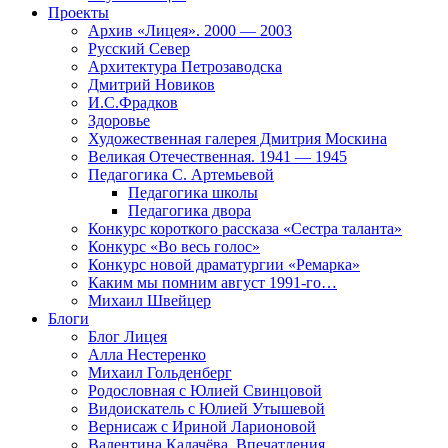
Проекты
Архив «Лицея». 2000 — 2003
Русский Север
Архитектура Петрозаводска
Дмитрий Новиков
И.С.Фрадков
Здоровье
Художественная галерея Дмитрия Москина
Великая Отечественная. 1941 — 1945
Педагогика С. Артемьевой
Педагогика школы
Педагогика двора
Конкурс короткого рассказа «Сестра таланта»
Конкурс «Во весь голос»
Конкурс новой драматургии «Ремарка»
Каким мы помним август 1991-го…
Михаил Швейцер
Блоги
Блог Лицея
Алла Нестеренко
Михаил Гольденберг
Родословная с Юлией Свинцовой
Видоискатель с Юлией Утышевой
Вернисаж с Ириной Ларионовой
Валентина Калачёва. Впечатления