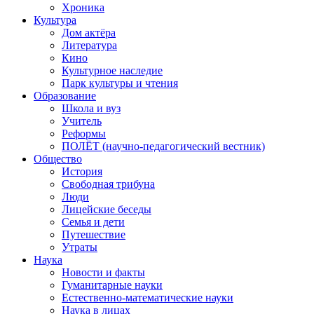
Хроника
Культура
Дом актёра
Литература
Кино
Культурное наследие
Парк культуры и чтения
Образование
Школа и вуз
Учитель
Реформы
ПОЛЁТ (научно-педагогический вестник)
Общество
История
Свободная трибуна
Люди
Лицейские беседы
Семья и дети
Путешествие
Утраты
Наука
Новости и факты
Гуманитарные науки
Естественно-математические науки
Наука в лицах