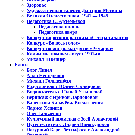
Здоровье
Художественная галерея Дмитрия Москина
Великая Отечественная. 1941 — 1945
Педагогика С. Артемьевой
Педагогика школы
Педагогика двора
Конкурс короткого рассказа «Сестра таланта»
Конкурс «Во весь голос»
Конкурс новой драматургии «Ремарка»
Каким мы помним август 1991-го…
Михаил Швейцер
Блоги
Блог Лицея
Алла Нестеренко
Михаил Гольденберг
Родословная с Юлией Свинцовой
Видоискатель с Юлией Утышевой
Вернисаж с Ириной Ларионовой
Валентина Калачёва. Впечатления
Лариса Хенинен
Олег Гальченко
Культурный променад с Зоей Арнаутовой
Путешествуем с Лидией Винокуровой
Лазурный Берег без пафоса с Александрой