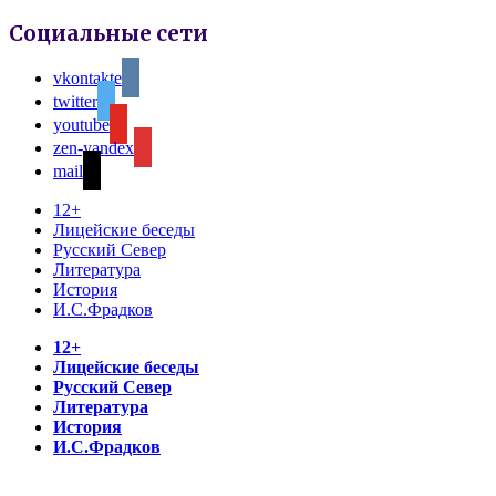
Социальные сети
vkontakte
twitter
youtube
zen-yandex
mail
12+
Лицейские беседы
Русский Север
Литература
История
И.С.Фрадков
12+
Лицейские беседы
Русский Север
Литература
История
И.С.Фрадков