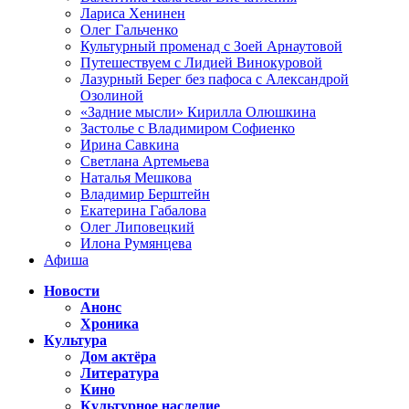
Лариса Хенинен
Олег Гальченко
Культурный променад с Зоей Арнаутовой
Путешествуем с Лидией Винокуровой
Лазурный Берег без пафоса с Александрой
Озолиной
«Задние мысли» Кирилла Олюшкина
Застолье с Владимиром Софиенко
Ирина Савкина
Светлана Артемьева
Наталья Мешкова
Владимир Берштейн
Екатерина Габалова
Олег Липовецкий
Илона Румянцева
Афиша
Новости
Анонс
Хроника
Культура
Дом актёра
Литература
Кино
Культурное наследие