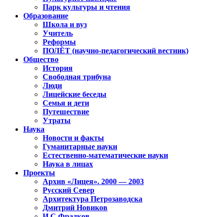
Парк культуры и чтения
Образование
Школа и вуз
Учитель
Реформы
ПОЛЁТ (научно-педагогический вестник)
Общество
История
Свободная трибуна
Люди
Лицейские беседы
Семья и дети
Путешествие
Утраты
Наука
Новости и факты
Гуманитарные науки
Естественно-математические науки
Наука в лицах
Проекты
Архив «Лицея». 2000 — 2003
Русский Север
Архитектура Петрозаводска
Дмитрий Новиков
И.С.Фрадков